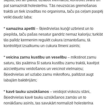
pat samazināt holesterīnu. Tās neuzsūcas gremošanas
traktā un tiek izvadītas no organisma, taču pa ceļam paspēj
veikt daudz laba:
*
samazina apetīti
– šķiedrvielas kuņģī uzbriest un to
piepilda, taču pašas nesatur gandrīz nemaz kaloriju; turklāt
tās palīdz ķermenim regulēt cukura izmantošanu, tā
kontrolējot izsalkumu un cukura līmeni asinīs;
*
veicina zarnu kustību un veselību
– mīkstinot zarnu
saturu, tās paātrina šī satura kustību zarnu traktā, kavējot
aizcietējumu veidošanos un veicinot vielmaiņu;
šķiedrvielas arī uzlabo zarnu mikrofloru, palīdzot augt
labajām baktērijām;
*
kavē tauku uzsūkšanos
– veidojot viskozu slāni,
šķiedrvielas kavē tauku uzsūkšanos zarnās un to
nonākšanu asinīs, tas savukārt normalizē holesterīna