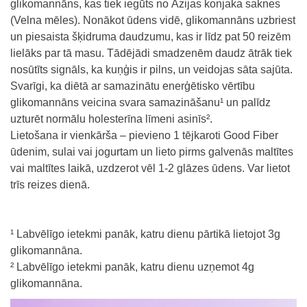
glikomannāns, kas tiek iegūts no Āzijas konjaka saknes
(Velna mēles). Nonākot ūdens vidē, glikomannāns uzbriest
un piesaista šķidruma daudzumu, kas ir līdz pat 50 reizēm
lielāks par tā masu. Tādējādi smadzenēm daudz ātrāk tiek
nosūtīts signāls, ka kuņģis ir pilns, un veidojas sāta sajūta.
Svarīgi, ka diētā ar samazinātu enerģētisko vērtību
glikomannāns veicina svara samazināšanu¹ un palīdz
uzturēt normālu holesterīna līmeni asinīs².
Lietošana ir vienkārša – pievieno 1 tējkaroti Good Fiber
ūdenim, sulai vai jogurtam un lieto pirms galvenās maltītes
vai maltītes laikā, uzdzerot vēl 1-2 glāzes ūdens. Var lietot
trīs reizes dienā.
¹ Labvēlīgo ietekmi panāk, katru dienu pārtikā lietojot 3g
glikomannāna.
² Labvēlīgo ietekmi panāk, katru dienu uzņemot 4g
glikomannāna.