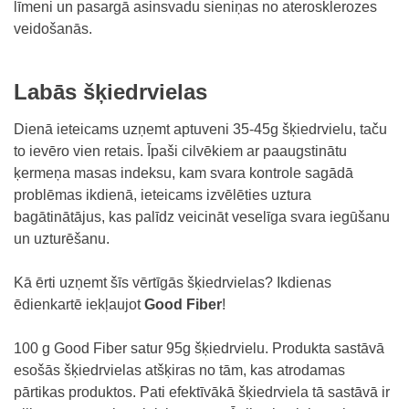
līmeni un pasargā asinsvadu sieniņas no aterosklerozes
veidošanās.
Labās šķiedrvielas
Dienā ieteicams uzņemt aptuveni 35-45g šķiedrvielu, taču
to ievēro vien retais. Īpaši cilvēkiem ar paaugstinātu
ķermeņa masas indeksu, kam svara kontrole sagādā
problēmas ikdienā, ieteicams izvēlēties uztura
bagātinātājus, kas palīdz veicināt veselīga svara iegūšanu
un uzturēšanu.
Kā ērti uzņemt šīs vērtīgās šķiedrvielas? Ikdienas
ēdienkartē iekļaujot
Good Fiber
!
100 g
Good Fiber
satur 95g šķiedrvielu. Produkta sastāvā
esošās šķiedrvielas atšķiras no tām, kas atrodamas
pārtikas produktos. Pati efektīvākā šķiedrviela tā sastāvā ir