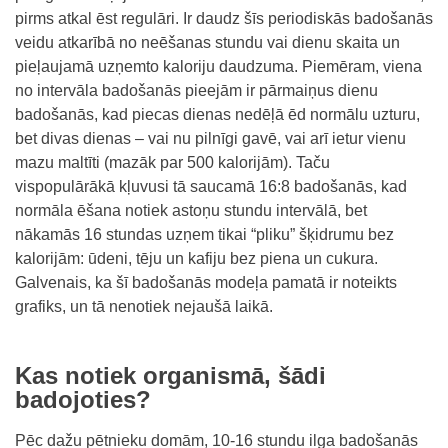
pirms atkal ēst regulāri. Ir daudz šīs periodiskās badošanās
veidu atkarībā no neēšanas stundu vai dienu skaita un
pieļaujamā uzņemto kaloriju daudzuma. Piemēram, viena
no intervāla badošanās pieejām ir pārmaiņus dienu
badošanās, kad piecas dienas nedēļā ēd normālu uzturu,
bet divas dienas – vai nu pilnīgi gavē, vai arī ietur vienu
mazu maltīti (mazāk par 500 kalorijām). Taču
vispopulārākā kļuvusi tā saucamā 16:8 badošanās, kad
normāla ēšana notiek astoņu stundu intervālā, bet
nākamās 16 stundas uzņem tikai “pliku” šķidrumu bez
kalorijām: ūdeni, tēju un kafiju bez piena un cukura.
Galvenais, ka šī badošanās modeļa pamatā ir noteikts
grafiks, un tā nenotiek nejaušā laikā.
Kas notiek organismā, šādi
badojoties?
Pēc dažu pētnieku domām, 10-16 stundu ilga badošanās