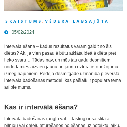
SKAISTUMS
VĒDERA LABSAJŪTA
,
05/02/2024
Intervālā ēšana – kādus rezultātus varam gaidīt no šīs
diētas? Ak, ja vien pasaulē būtu atklāta ideālā diēta pret
lieko svaru… Tādas nav, un mēs jau gadu desmitiem
nododamies aizvien jaunu un jaunu uztura ierobežojumu
izmēģinājumiem. Pēdējā desmitgadē uzmanība pievērsta
intervāla badošanās metodei, kas pašlaik ir populāra tēma
arī pie mums.
Kas ir intervālā ēšana?
Intervāla badošanās (angļu val. – fasting) ir saistīta ar
pilnīgu vai daļēju atturēšanos no ēšanas uz noteiktu laiku,