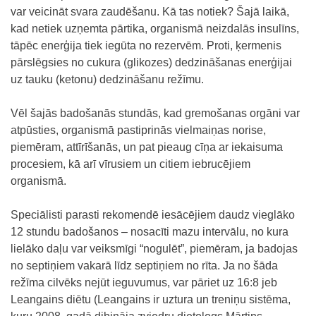
var veicināt svara zaudēšanu. Kā tas notiek? Šajā laikā,
kad netiek uzņemta pārtika, organismā neizdalās insulīns,
tāpēc enerģija tiek iegūta no rezervēm. Proti, ķermenis
pārslēgsies no cukura (glikozes) dedzināšanas enerģijai
uz tauku (ketonu) dedzināšanu režīmu.
Vēl šajās badošanās stundās, kad gremošanas orgāni var
atpūsties, organismā pastiprinās vielmaiņas norise,
piemēram, attīrīšanās, un pat pieaug cīņa ar iekaisuma
procesiem, kā arī
vīrusiem
un citiem iebrucējiem
organismā.
Speciālisti parasti rekomendē iesācējiem daudz vieglāko
12 stundu badošanos – nosacīti mazu intervālu, no kura
lielāko daļu var veiksmīgi “nogulēt”, piemēram, ja badojas
no septiņiem vakarā līdz septiņiem no rīta. Ja no šāda
režīma cilvēks nejūt ieguvumus, var pāriet uz 16:8 jeb
Leangains diētu (Leangains ir uztura un treniņu sistēma,