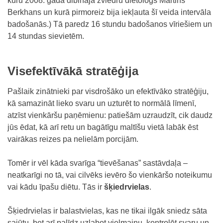
kuru 2008. gadā dibināja zviedru dietologs Mārtins
Berkhans un kurā pirmoreiz bija iekļauta šī veida intervāla
badošanās.) Tā paredz 16 stundu badošanos vīriešiem un
14 stundas sievietēm.
Visefektīvākā stratēģija
Pašlaik zinātnieki par visdrošāko un efektīvāko stratēģiju,
kā samazināt lieko svaru un uzturēt to normālā līmenī,
atzīst vienkāršu paņēmienu: patiešām uzraudzīt, cik daudz
jūs ēdat, kā arī retu un bagātīgu maltīšu vietā labāk ēst
vairākas reizes pa nelielām porcijām.
Tomēr ir vēl kāda svarīga “tievēšanas” sastāvdaļa –
neatkarīgi no tā, vai cilvēks ievēro šo vienkāršo noteikumu
vai kādu īpašu diētu. Tās ir
šķiedrvielas
.
Šķiedrvielas ir balastvielas, kas ne tikai ilgāk sniedz sāta
sajūtu, bet arī palīdz uzlabot vielmaiņu, kontrolēt svaru un