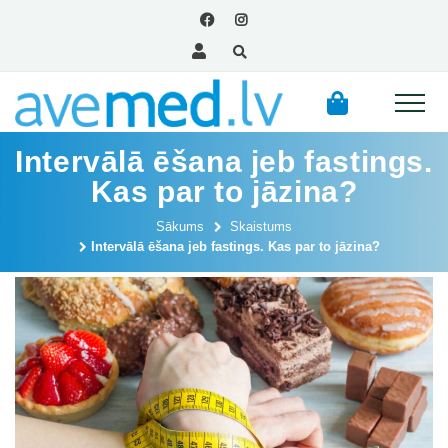
Intervālā ēšana jeb fastings.
Kas par to jāzina?
Sākums
Skaistums
Intervālā ēšana jeb fastings. Kas par to jāzina?