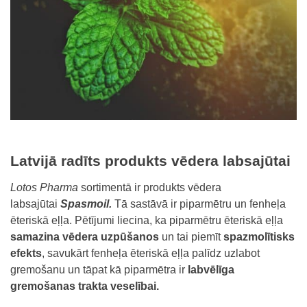
Latvijā radīts produkts vēdera labsajūtai
Lotos Pharma
sortimentā ir produkts vēdera
labsajūtai
Spasmoil.
Tā sastāvā ir piparmētru un fenheļa
ēteriskā eļļa. Pētījumi liecina, ka piparmētru ēteriskā eļļa
samazina vēdera uzpūšanos
un tai piemīt
spazmolītisks
efekts
, savukārt fenheļa ēteriskā eļļa palīdz uzlabot
gremošanu un tāpat kā piparmētra ir
labvēlīga
gremošanas trakta veselībai.