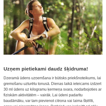
Uzņem pietiekami daudz šķidruma!
Dzeramā ūdens uzņemšana ir būtisks priekšnoteikums, lai
gremošanu uzturētu tonusā. Dienas laikā ieteicams izdzert
30 ml ūdens uz kilogramu ķermeņa svara, nodarbojoties ar
fiziskām aktivitātēm – vairāk. Lai ūdeni padarītu
baudāmāku, var tam pievienot citrona vai laima šķēlīti,