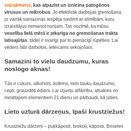
stūrakmens
, kas atpazīst un iznīcina patogēnos
vīrusus un mikrobus
. Jo efektīvāk darbojas gremošana,
jo vairāk samazinās iespēja saslimt ar slimībām, kuru
izraisītājus nemanot norijam. Tas nozīmē, ka mūsu
veselība lielā mērā ir atkarīga no gremošanas trakta
labsajūtas
, tādēļ ir svarīgi par to pienācīgi rūpēties. Lai
vēders labi darbotos, ieteicams sekojošais:
Samazini to vielu daudzumu, kuras
noslogo aknas!
Tās ir cukurs, alkohols, kofeīns, liels tauku daudzums,
cepti, grauzdēti ēdieni. Lai izjustu atšķirību, atsakies no
minētajiem elementiem 21 dienu un pārbaudi, kā jūties.
Lieto uzturā dārzeņus, īpaši krustziežus!
Krustziežu dārzeņi – puķkāposti, brokoļi, kāposti, Briseles