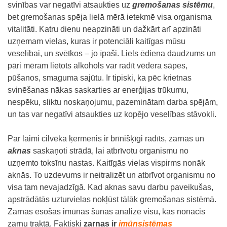
svinības var negatīvi atsaukties uz
gremošanas sistēmu
,
bet gremošanas spēja lielā mērā ietekmē visa organisma
vitalitāti. Katru dienu neapzināti un dažkārt arī apzināti
uzņemam vielas, kuras ir potenciāli kaitīgas mūsu
veselībai, un svētkos – jo īpaši. Liels ēdiena daudzums un
pāri mēram lietots alkohols var radīt vēdera sāpes,
pūšanos, smaguma sajūtu. Ir tipiski, ka pēc krietnas
svinēšanas nākas saskarties ar enerģijas trūkumu,
nespēku, sliktu noskaņojumu, pazeminātam darba spējām,
un tas var negatīvi atsaukties uz kopējo veselības stāvokli.
Par laimi cilvēka ķermenis ir brīnišķīgi radīts, zarnas un
aknas
saskaņoti strādā, lai atbrīvotu organismu no
uzņemto toksīnu nastas. Kaitīgās vielas vispirms nonāk
aknās. To uzdevums ir neitralizēt un atbrīvot organismu no
visa tam nevajadzīgā. Kad aknas savu darbu paveikušas,
apstrādātās uzturvielas nokļūst tālāk gremošanas sistēmā.
Zarnās esošās imūnās šūnas analizē visu, kas nonācis
zarnu traktā. Faktiski
zarnas ir
imūnsistēmas