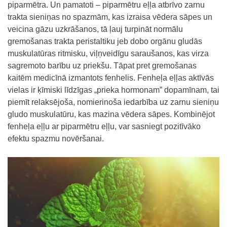
piparmētra. Un pamatoti – piparmētru eļļa atbrīvo zarnu
trakta sieniņas no spazmām, kas izraisa vēdera sāpes un
veicina gāzu uzkrāšanos, tā ļauj turpināt normālu
gremošanas trakta peristaltiku jeb dobo orgānu gludās
muskulatūras ritmisku, viļņveidīgu saraušanos, kas virza
sagremoto barību uz priekšu. Tāpat pret gremošanas
kaitēm medicīnā izmantots fenhelis. Fenheļa eļļas aktīvās
vielas ir ķīmiski līdzīgas „prieka hormonam” dopamīnam, tai
piemīt relaksējoša, nomierinoša iedarbība uz zarnu sieniņu
gludo muskulatūru, kas mazina vēdera sāpes. Kombinējot
fenheļa eļļu ar piparmētru eļļu, var sasniegt pozitīvāko
efektu spazmu novēršanai.