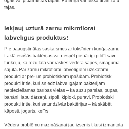
ogas vai piparmētras lapas. Patēriņā var ieskaitīt arī zāļu
tējas.
Iekļauj uzturā zarnu mikroflorai
labvēlīgus produktus!
Pie paaugstinātas saskarsmes ar toksīniem kuņģa-zarnu
traktā esošās baktērijas var nespēt pienācīgi pildīt savu
funkciju, kā rezultātā var rasties vēdera sāpes, smaguma
sajūta. Par zarnu mikroflorai labvēlīgiem uzskatāmi
produkti ar pre- un probiotiskām īpašībām. Prebiotiski
produkti ir tie, kuri sniedz labvēlīgajām baktērijām
nepieciešamās barības vielas – kā auzu pārslas, pupas,
banāni, lapu dārzeņi, sīpoli, ķiploki, puravi. Probiotiski
produkti ir tie, kuri satur dzīvās baktērijas – kā skābēti
kāposti, jogurts, kefīrs.
Vēdera problēmu mazināšanai jau izsenis tikusi izmantota