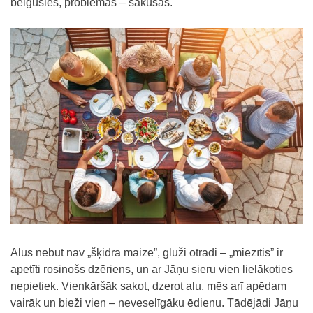
beigušies, problēmas – sākušās.
Alus nebūt nav „šķidrā maize”, gluži otrādi – „miezītis” ir
apetīti rosinošs dzēriens, un ar Jāņu sieru vien lielākoties
nepietiek. Vienkāršāk sakot, dzerot alu, mēs arī apēdam
vairāk un bieži vien – neveselīgāku ēdienu. Tādējādi Jāņu