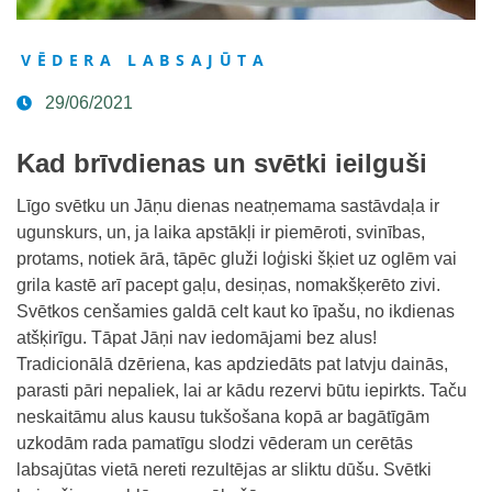
VĒDERA LABSAJŪTA
29/06/2021
Kad brīvdienas un svētki ieilguši
Līgo svētku un Jāņu dienas neatņemama sastāvdaļa ir
ugunskurs, un, ja laika apstākļi ir piemēroti, svinības,
protams, notiek ārā, tāpēc gluži loģiski šķiet uz oglēm vai
grila kastē arī pacept gaļu, desiņas, nomakšķerēto zivi.
Svētkos cenšamies galdā celt kaut ko īpašu, no ikdienas
atšķirīgu. Tāpat Jāņi nav iedomājami bez alus!
Tradicionālā dzēriena, kas apdziedāts pat latvju dainās,
parasti pāri nepaliek, lai ar kādu rezervi būtu iepirkts. Taču
neskaitāmu alus kausu tukšošana kopā ar bagātīgām
uzkodām rada pamatīgu slodzi vēderam un cerētās
labsajūtas vietā nereti rezultējas ar sliktu dūšu. Svētki