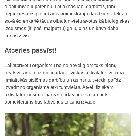
olbaltumvielu patēriņu. Lai aknas labi darbotos, tām
nepieciešams pietiekams aminoskābju daudzums. Iekļauj
savā ēdienkartē tādus olbaltumvielu avotus kā bioloģiskas
izcelsmes (it īpaši mājputnu) gaļu, olas un brīvā dabā
ķertas zivis.
Atceries pasvīst!
Lai atbrīvotu organismu no nelabvēlīgiem toksīniem,
neatsverama nozīme ir ādai. Fiziskas aktivitātes veicina
limfatiskās sistēmas darbību un asinsriti, sviedri palīdz
izvadīt no organisma atkritumvielas. Atvēli fiziskām
aktivitātēm vismaz pāris stundas nedēļā, arī pirts
apmeklējums būs labvēlīgs toksīnu izvadei.