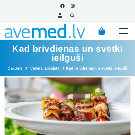
Kad brīvdienas un svētki
ieilguši
Sākums
Vēdera labsajūta
Kad brīvdienas un svētki ieilguši