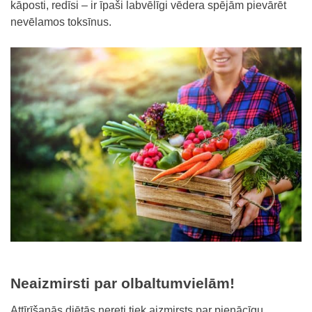
kāposti, redīsi – ir īpaši labvēlīgi vēdera spējām pievārēt
nevēlamos toksīnus.
Neaizmirsti par olbaltumvielām!
Attīrīšanās diētās nereti tiek aizmirsts par pienācīgu