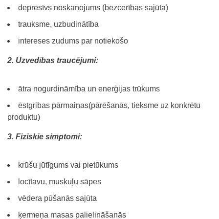
depresīvs noskaņojums (bezcerības sajūta)
trauksme, uzbudinātība
intereses zudums par notiekošo
2. Uzvedības traucējumi:
ātra nogurdināmība un enerģijas trūkums
ēstgribas pārmaiņas(pārēšanās, tieksme uz konkrētu
produktu)
3. Fiziskie simptomi:
krūšu jūtīgums vai pietūkums
locītavu, muskuļu sāpes
vēdera pūšanās sajūta
ķermeņa masas palielināšanās