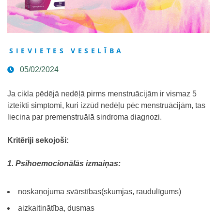
SIEVIETES VESELĪBA
05/02/2024
Ja cikla pēdējā nedēļā pirms menstruācijām ir vismaz 5
izteikti simptomi, kuri izzūd nedēļu pēc menstruācijām, tas
liecina par premenstruālā sindroma diagnozi.
Kritēriji sekojoši:
1. Psihoemocionālās izmaiņas:
noskaņojuma svārstības(skumjas, raudulīgums)
aizkaitinātība, dusmas