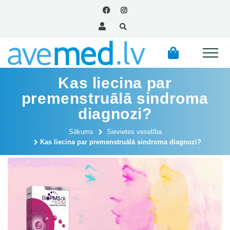
Kas liecina par
premenstruālā sindroma
diagnozi?
Sākums
Sievietes veselība
Kas liecina par premenstruālā sindroma diagnozi?