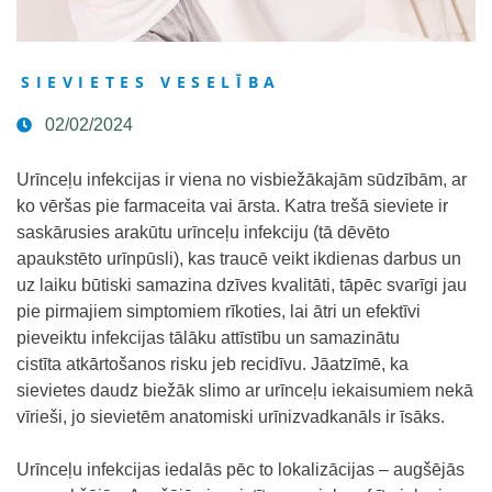
SIEVIETES VESELĪBA
02/02/2024
Urīnceļu infekcijas ir viena no visbiežākajām sūdzībām, ar
ko vēršas pie farmaceita vai ārsta. Katra trešā sieviete ir
saskārusies arakūtu urīnceļu infekciju (tā dēvēto
apaukstēto urīnpūsli), kas traucē veikt ikdienas darbus un
uz laiku būtiski samazina dzīves kvalitāti, tāpēc svarīgi jau
pie pirmajiem simptomiem rīkoties, lai ātri un efektīvi
pieveiktu infekcijas tālāku attīstību un samazinātu
cistīta atkārtošanos risku jeb recidīvu. Jāatzīmē, ka
sievietes daudz biežāk slimo ar urīnceļu iekaisumiem nekā
vīrieši, jo sievietēm anatomiski urīnizvadkanāls ir īsāks.
Urīnceļu infekcijas iedalās pēc to lokalizācijas – augšējās