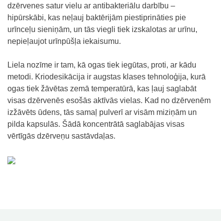
dzērvenes satur vielu ar antibakteriālu darbību –
hipūrskābi, kas neļauj baktērijām piestiprināties pie
urīnceļu sieniņām, un tās viegli tiek izskalotas ar urīnu,
nepieļaujot urīnpūšļa iekaisumu.
Liela nozīme ir tam, kā ogas tiek iegūtas, proti, ar kādu
metodi. Kriodesikācija ir augstas klases tehnoloģija, kurā
ogas tiek žāvētas zemā temperatūrā, kas ļauj saglabāt
visas dzērvenēs esošās aktīvās vielas. Kad no dzērvenēm
izžāvēts ūdens, tās samaļ pulverī ar visām miziņām un
pilda kapsulās. Šādā koncentrātā saglabājas visas
vērtīgās dzērveņu sastāvdaļas.