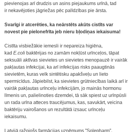
pievienojas arī drudzis un asins piejaukums urīnā, tad
ir nekavējoties jāgriežas pēc palīdzības pie ārsta.
Svarīgi ir atcerēties, ka neārstēts akūts cistīts var
novest pie pielonefrīta jeb nieru bļodiņas iekaisuma!
Cistīta visbiežākie iemesli ir nepareiza higiēna,
kad
E.coli
baktērijas no zarnām nokļūst urīnceļos, tāpat
seksuāli aktīvas sievietes un sievietes menopauzē ir vairāk
pakļautas infekcijai, ka arī infekcijas risks paaugtinās
sievietēm, kuras velk sintētisku apakšveļu un lieto
spermicīdus. Jāpiebilst, ka sievietes grūtniecības laikā arī ir
vairāk pakļautas urīnceļu infekcijām, jo mainās hormonu
līmenis un, palielinoties dzemdei, tā sāk spiest uz urīnpūsli
un rada urīna atteces traucējumus, kas, savukārt, veicina
baktēriju vairošanos un rezultātā izsauc urīnceļu
iekaisumu.
Latvijā ražojošs farmācijas uzņēmums ”Solepharm”,