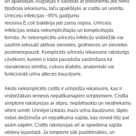
un apakšējās. Augšējās ir saistītas ar pielonefrītu jeb nieru
bļodiņas iekaisumu, taču apakšējās ar cistītu un uretrītu.
Urīnceļu infekcijas ~85% gadījumu
ierosina E.coli baktērija jeb zarnu nūjiņa. Urīnceļu
infekcijas iedala nekomplicētajās un komplicētajās
formās. Ar nekomplicētu urīnceļu infekciju visbiežāk var
saslimt seksuāli aktīvas sievietes, grūtnieces un sievietes
postmenopauzē. Komplicēts urīnceļu iekaisums raksturīgs
cilvēkiem, kuriem ir kāda pavadoša saslimšana kā
nierakmeņu slimība, cukura diabēts, anatomiski vai
funkcionāli urīna atteces traucējumi.
Akūts nekomplicēts cistīts ir urīnpūšļa iekaisums, kas ir
visbiežākais iemesls nepatīkamajiem simptomiem. Cistīta
simptomi raksturojas ar stipru, nepārtrauktu un neatliekamu
vēlmi urinēt. Urinējot izdalās mazs urīna daudzums, tāpēc
rodas dedzinoša un nepatīkama sajūta, kas noved līdz pat
asām sāpēm. Cistīts raksturojas arī ar spiediena sajūta
vēdera lejasdaļā. Ja simptomi sāk pasliktināties, un