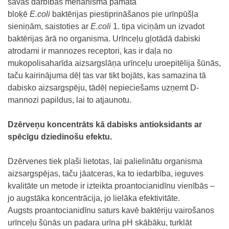
savas darbības mehānisma pamatā
bloķē
E.coli
baktērijas piestiprināšanos pie urīnpūšļa
sieniņām, saistoties ar
E.coli
1. tipa viciņām un izvadot
baktērijas ārā no organisma. Urīnceļu gļotādā dabiski
atrodami ir mannozes receptori, kas ir daļa no
mukopolisaharīda aizsargslāņa urīnceļu uroepitēlija šūnās,
taču kairinājuma dēļ tas var tikt bojāts, kas samazina tā
dabisko aizsargspēju, tādēļ nepieciešams uzņemt D-
mannozi papildus, lai to atjaunotu.
Dzērveņu koncentrāts kā dabisks antioksidants ar
spēcīgu dziedinošu efektu.
Dzērvenes tiek plaši lietotas, lai palielinātu organisma
aizsargspējas, taču jāatceras, ka to iedarbība, ieguves
kvalitāte un metode ir izteikta proantocianidīnu vienībās –
jo augstāka koncentrācija, jo lielāka efektivitāte.
Augsts proantocianidīnu saturs kavē baktēriju vairošanos
urīnceļu šūnās un padara urīna pH skābāku, turklāt