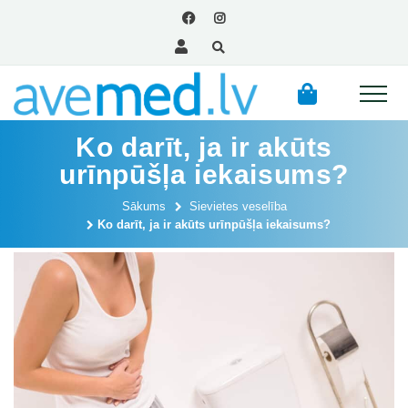
Ko darīt, ja ir akūts
urīnpūšļa iekaisums?
Sākums
Sievietes veselība
Ko darīt, ja ir akūts urīnpūšļa iekaisums?