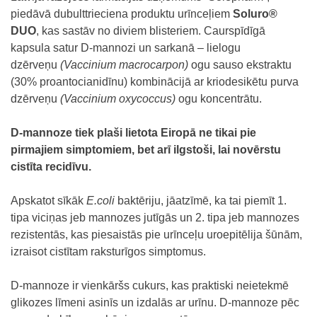
piedāvā dubulttrieciena produktu urīnceļiem
Soluro®
DUO
, kas sastāv no diviem blisteriem. Caurspīdīgā
kapsula satur D-mannozi un sarkanā – lielogu
dzērveņu
(Vaccinium macrocarpon)
ogu sauso ekstraktu
(30% proantocianidīnu) kombinācijā ar kriodesikētu purva
dzērveņu
(Vaccinium oxycoccus)
ogu koncentrātu.
D-mannoze tiek plaši lietota Eiropā ne tikai pie
pirmajiem simptomiem, bet arī ilgstoši, lai novērstu
cistīta recidīvu.
Apskatot sīkāk
E.coli
baktēriju, jāatzīmē, ka tai piemīt 1.
tipa viciņas jeb mannozes jutīgās un 2. tipa jeb mannozes
rezistentās, kas piesaistās pie urīnceļu uroepitēlija šūnām,
izraisot cistītam raksturīgos simptomus.
D-mannoze ir vienkāršs cukurs, kas praktiski neietekmē
glikozes līmeni asinīs un izdalās ar urīnu. D-mannoze pēc