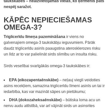
taukskābes
– neaizvietojamas vielas, ko ķermenis pats
nespēj saražot.
KĀPĒC NEPIECIEŠAMAS
OMEGA-3?
Triglicerīdu līmeņa pazemināšana
ir viens no
galvenajiem omega-3 taukskābju ieguvumiem. Pārāk
daudz triglicerīdu asinīs paaugstina aterosklerozes risku
un līdz ar to var palielināt sirds slimību un insulta risku.
Sirds veselībai svarīgākās omega-3 taukskābes ir:
EPA (eikozapentaēnskābe)
– neļauj viegli veidoties
asins recekļiem, samazina triglicerīdu līmeni asinīs un tai ir
iedarbība, kas var mazināt sāpes un pietūkumu;
DHA (dokozaheksaēnskābe)
– būtiska loma acu un
nervu audu attīstībā, var arī vājināt sirds un asinsrites