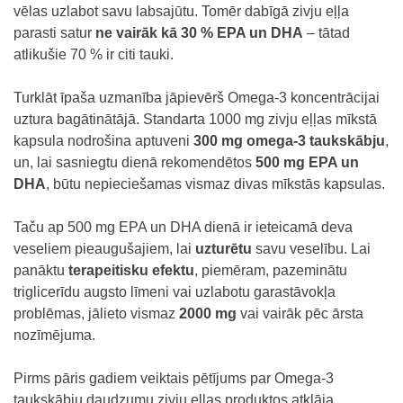
vēlas uzlabot savu labsajūtu. Tomēr dabīgā zivju eļļa
parasti satur
ne vairāk kā 30 % EPA un DHA
– tātad
atlikušie 70 % ir citi tauki.
Turklāt īpaša uzmanība jāpievērš Omega-3 koncentrācijai
uztura bagātinātājā. Standarta 1000 mg zivju eļļas mīkstā
kapsula nodrošina aptuveni
300 mg omega-3 taukskābju
,
un, lai sasniegtu dienā rekomendētos
500 mg
EPA un
DHA
, būtu nepieciešamas vismaz divas mīkstās kapsulas.
Taču ap 500 mg EPA un DHA dienā ir ieteicamā deva
veseliem pieaugušajiem, lai
uzturētu
savu veselību. Lai
panāktu
terapeitisku efektu
, piemēram, pazeminātu
triglicerīdu augsto līmeni vai uzlabotu garastāvokļa
problēmas, jālieto vismaz
2000 mg
vai vairāk pēc ārsta
nozīmējuma.
Pirms pāris gadiem veiktais pētījums par Omega-3
taukskābju daudzumu zivju eļļas produktos atklāja