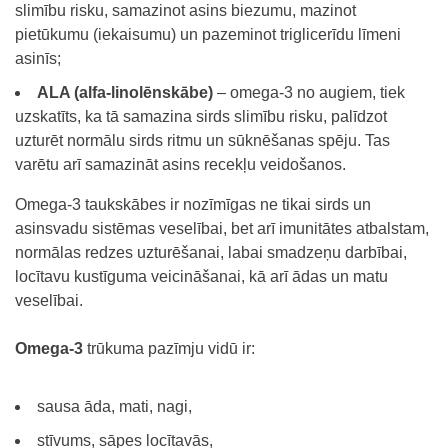
slimību risku, samazinot asins biezumu, mazinot
pietūkumu (iekaisumu) un pazeminot triglicerīdu līmeni
asinīs;
ALA (alfa-linolēnskābe)
– omega-3 no augiem, tiek
uzskatīts, ka tā samazina sirds slimību risku, palīdzot
uzturēt normālu sirds ritmu un sūknēšanas spēju. Tas
varētu arī samazināt asins recekļu veidošanos.
Omega-3 taukskābes ir nozīmīgas ne tikai sirds un
asinsvadu sistēmas veselībai, bet arī imunitātes atbalstam,
normālas redzes uzturēšanai, labai smadzeņu darbībai,
locītavu kustīguma veicināšanai, kā arī ādas un matu
veselībai.
Omega-3
trūkuma pazīmju vidū ir:
sausa āda, mati, nagi,
stīvums, sāpes locītavās,