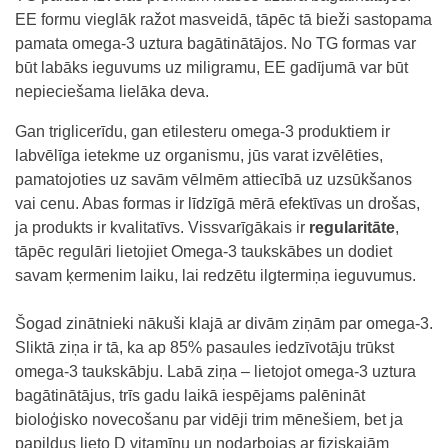
EE formu vieglāk ražot masveidā, tāpēc tā bieži sastopama
pamata omega-3 uztura bagātinātājos. No TG formas var
būt labāks ieguvums uz miligramu, EE gadījumā var būt
nepieciešama lielāka deva.
Gan triglicerīdu, gan etilesteru omega-3 produktiem ir
labvēlīga ietekme uz organismu, jūs varat izvēlēties,
pamatojoties uz savām vēlmēm attiecībā uz uzsūkšanos
vai cenu. Abas formas ir līdzīgā mērā efektīvas un drošas,
ja produkts ir kvalitatīvs. Vissvarīgākais ir
regularitāte
,
tāpēc regulāri lietojiet Omega-3 taukskābes un dodiet
savam ķermenim laiku, lai redzētu ilgtermiņa ieguvumus.
Šogad zinātnieki nākuši klajā ar divām ziņām par omega-3.
Sliktā ziņa ir tā, ka ap 85% pasaules iedzīvotāju trūkst
omega-3 taukskābju. Labā ziņa – lietojot omega-3 uztura
bagātinātājus, trīs gadu laikā iespējams palēnināt
bioloģisko novecošanu par vidēji trim mēnešiem, bet ja
papildus lieto D vitamīnu un nodarbojas ar fiziskajām