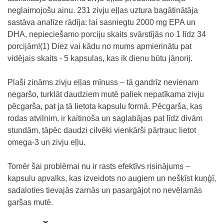
neglaimojošu ainu. 231 zivju eļļas uztura bagātinātāja
sastāva analīze rādīja: lai sasniegtu 2000 mg EPA un
DHA, nepieciešamo porciju skaits svārstījās no 1 līdz 34
porcijām!(1) Diez vai kādu no mums apmierinātu pat
vidējais skaits - 5 kapsulas, kas ik dienu būtu jānorij.
Plaši zināms zivju eļļas mīnuss – tā gandrīz nevienam
negaršo, turklāt daudziem mutē paliek nepatīkama zivju
pēcgarša, pat ja tā lietota kapsulu formā. Pēcgarša, kas
rodas atvilnim, ir kaitinoša un saglabājas pat līdz divām
stundām, tāpēc daudzi cilvēki vienkārši pārtrauc lietot
omega-3 un zivju eļļu.
Tomēr šai problēmai nu ir rasts efektīvs risinājums –
kapsulu apvalks, kas izveidots no augiem un nešķīst kuņģī,
sadaloties tievajās zarnās un pasargājot no nevēlamās
garšas mutē.