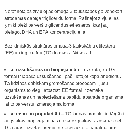
Nerafinētajās zivju eļļās omega-3 taukskābes galvenokārt
atrodamas dabīgā triglicerīdu formā. Rafinējot zivju eļļas,
ķīmiķi bieži pārvērš triglicerīdus etilesteros, kas ļauj
pielāgot DHA un EPA koncentrāciju eļļā.
Bez ķīmiskās struktūras omega-3 taukskābju etilestera
(EE) un triglicerīdu (TG) formas atšķiras arī:
ar uzsūkšanos un biopiejamību
– uzskata, ka TG
formai ir labāka uzsūkšanās, īpaši lietojot kopā ar ēdienu.
Tā līdzinās dabiskam gremošanas procesam - jūsu
organisms to viegli atpazīst. EE formai ir zemāka
uzsūkšanās un nepieciešama papildu apstrāde organismā,
lai to pārvērstu izmantojamā formā;
ar cenu un popularitāti
– TG formas produkti ir dārgāki
augstākas biopieejamības un sarežģītākas ražošanas dēļ,
TG parasti izvēlas premium klases uztura bagātinātājos.