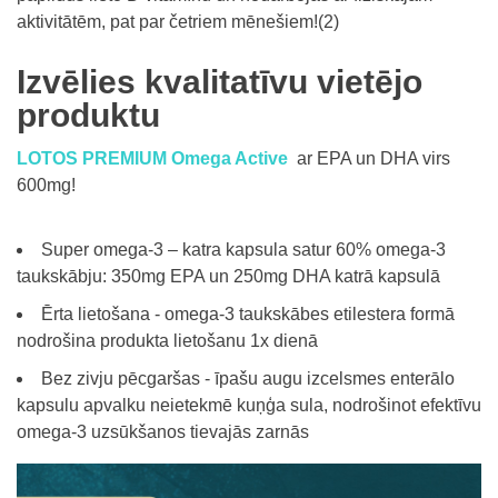
aktivitātēm, pat par četriem mēnešiem!(2)
Izvēlies kvalitatīvu vietējo
produktu
LOTOS PREMIUM Omega Active
ar EPA un DHA virs
600mg!
Super omega-3 – katra kapsula satur 60% omega-3
taukskābju: 350mg EPA un 250mg DHA katrā kapsulā
Ērta lietošana - omega-3 taukskābes etilestera formā
nodrošina produkta lietošanu 1x dienā
Bez zivju pēcgaršas - īpašu augu izcelsmes enterālo
kapsulu apvalku neietekmē kuņģa sula, nodrošinot efektīvu
omega-3 uzsūkšanos tievajās zarnās