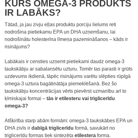
KURŠ OMEGA-3 PRODUKTS
IR LABĀKS?
Tātad, ja jau zivju eļļas produktu porciju lielums reti
nodrošina pietiekamu EPA un DHA uzņemšanu, lai
nodrošinātu holesterīna līmeņa pazemināšanos – kāds ir
risinājums?
Labākais ir censties uzņemt pietiekami daudz omega-3
taukskābju ar sabalansētu uzturu. Tomēr tas parasti ir grūts
uzdevums ikdienā, tāpēc risinājums varētu slēpties rūpīgā
omega-3 uztura bagātinātāja piemeklēšanā. Bez šo
taukskābju koncentrācijas vērts pievērst uzmanību arī to
ķīmiskajai formai –
tās ir etilesteru vai triglicerīdu
omega-3?
Atšķirība starp abām formām: omega-3 taukskābes EPA un
DHA zivīs ir
dabīgā triglicerīdu
formā, savukārt no
triglicerīdu formas tiek sintezēta
etilestera
forma.