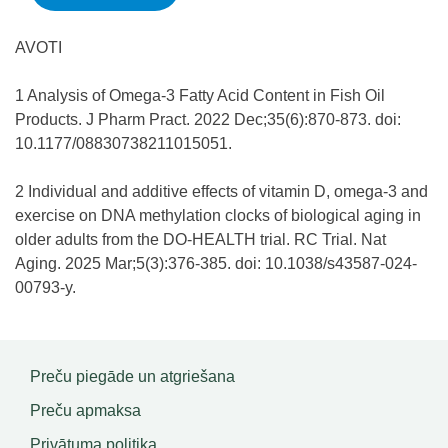
AVOTI
1 Analysis of Omega-3 Fatty Acid Content in Fish Oil
Products. J Pharm Pract. 2022 Dec;35(6):870-873. doi:
10.1177/08830738211015051.
2 Individual and additive effects of vitamin D, omega-3 and
exercise on DNA methylation clocks of biological aging in
older adults from the DO-HEALTH trial. RC Trial. Nat
Aging. 2025 Mar;5(3):376-385. doi: 10.1038/s43587-024-
00793-y.
Preču piegāde un atgriešana
Preču apmaksa
Privātuma politika