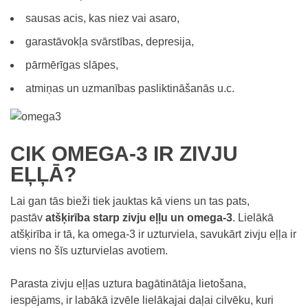
sausas acis, kas niez vai asaro,
garastāvokļa svārstības, depresija,
pārmērīgas slāpes,
atmiņas un uzmanības pasliktināšanās u.c.
CIK OMEGA-3 IR ZIVJU
EĻĻĀ?
Lai gan tās bieži tiek jauktas kā viens un tas pats,
pastāv
atšķirība starp zivju eļļu un omega-3
. Lielākā
atšķirība ir tā, ka omega-3 ir uzturviela, savukārt zivju eļļa ir
viens no šīs uzturvielas avotiem.
Parasta zivju eļļas uztura bagātinātāja lietošana,
iespējams, ir labākā izvēle lielākajai daļai cilvēku, kuri