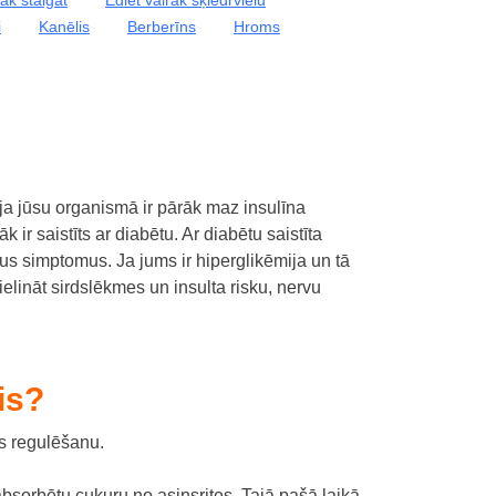
i
Kanēlis
Berberīns
Hroms
 ja jūsu organismā ir pārāk maz insulīna
k ir saistīts ar diabētu.
Ar diabētu saistīta
itus simptomus.
Ja jums ir hiperglikēmija un tā
elināt sirdslēkmes un insulta risku, nervu
is?
īs regulēšanu.
absorbētu cukuru no asinsrites.
Tajā pašā laikā