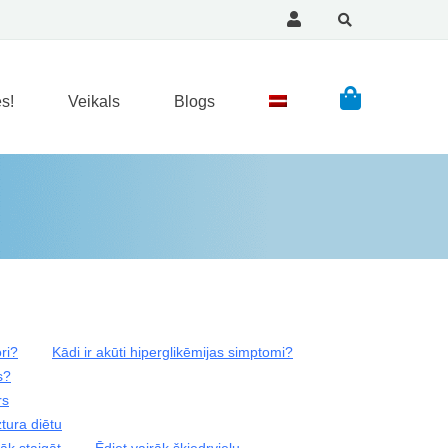
s!
Veikals
Blogs
ori?
Kādi ir akūti hiperglikēmijas simptomi?
s?
rs
ztura diētu
āk staigāt
Ēdiet vairāk šķiedrvielu