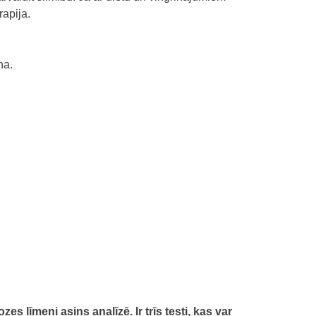
rapija.
na.
ozes līmeni asins analīzē.
Ir trīs testi, kas var