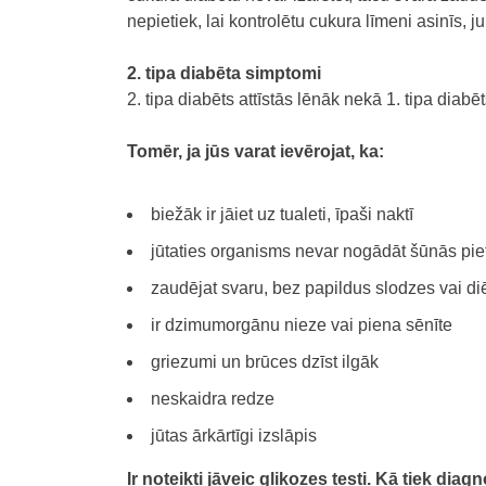
nepietiek, lai kontrolētu cukura līmeni asinīs, 
2. tipa diabēta simptomi
2. tipa diabēts attīstās lēnāk nekā 1. tipa di
Tomēr, ja jūs varat ievērojat, ka:
biežāk ir jāiet uz tualeti, īpaši naktī
jūtaties organisms nevar nogādāt šūnās pie
zaudējat svaru, bez papildus slodzes vai di
ir
dzimumorgānu nieze vai piena sēnīte
griezumi un brūces dzīst ilgāk
neskaidra redze
jūtas ārkārtīgi izslāpis
Ir noteikti jāveic glikozes testi.
Kā tiek diagn