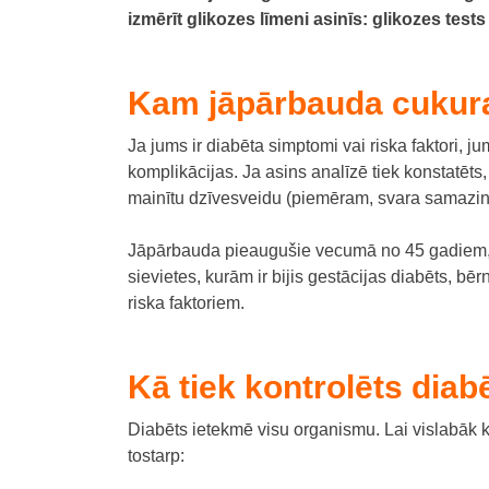
izmērīt glikozes līmeni asinīs: glikozes test
Kam jāpārbauda cukura
Ja jums ir diabēta simptomi vai riska faktori, j
komplikācijas.
Ja asins analīzē tiek konstatēts,
mainītu dzīvesveidu (piemēram, svara samazināšan
Jāpārbauda pieaugušie vecumā no 45 gadiem, un 
sievietes, kurām ir bijis gestācijas diabēts, bē
riska faktoriem.
Kā tiek kontrolēts diab
Diabēts ietekmē visu organismu. Lai vislabāk k
tostarp: