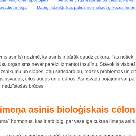
pavadiet miegā
Dabīgi līdzekļi, kas palīdz normalizēt glikozes līmen
nis asinīs) nozīmē, ka asinīs ir pārāk daudz cukura.
Tas notiek,
jūsu organisms nevar pareizi izmantot insulīnu.
Stāvoklis visbiežā
 izsalkumu un slāpes, ātru sirdsdarbību, redzes problēmas un c
, asinsvados, citos audos un orgānos. Asinsvadu bojājumi var pali
un nedzīstošas brūces.
īmeņa asinīs bioloģiskais cēlon
lkuma" hormonus, kas ir atbildīgi par veselīga cukura līmeņa asin
s, aizkuņģa dziedzeris reaģē, ražojot vielmaiņas hormonus, lai 