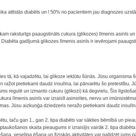
ka attīstās diabēts un ! 50% no pacientiem jau diagnozes uzstād
kam raksturīgs paaugstināts cukura (glikozes) līmenis asinīs un 
l. Diabēta gadījumā glikozes līmenis asinīs ir ievērojami paaugst
s tā, kā vajadzētu, lai glikoze iekļūtu šūnās.
Jūsu organisma šū
n ražot pietiekami daudz insulīna, lai pārvarētu šo pretestību.
Jū
isms regulē un izmanto cukuru (glikozi) kā degvielu. Šis ilgstoša
cukura līmenis asinīs var izraisīt asinsrites, nervu un imūnsistē
blēmas. Jūsu aizkuņģa dziedzeris neražo pietiekami daudz insulī
ētu, taču gan 1., gan 2. tipa diabēts var sākties bērnībā un pie
aukošanos skaita pieaugums ir izraisījis vairāk 2. tipa diabēt
šana, veselīga ēšana un fiziskās aktivitātes var palīdzēt jums p