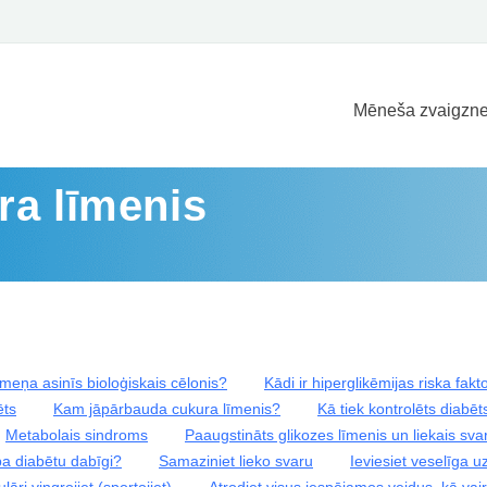
Mēneša zvaigzne
ra līmenis
īmeņa asinīs bioloģiskais cēlonis?
Kādi ir hiperglikēmijas riska fakt
ēts
Kam jāpārbauda cukura līmenis?
Kā tiek kontrolēts diabēt
Metabolais sindroms
Paaugstināts glikozes līmenis un liekais sva
pa diabētu dabīgi?
Samaziniet lieko svaru
Ieviesiet veselīga u
lāri vingrojiet (sportojiet)
Atrodiet visus iespējamos veidus, kā vair