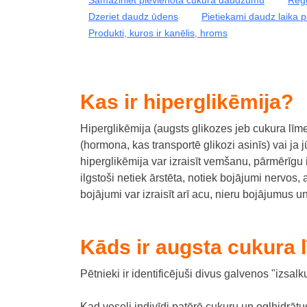
Dzeriet daudz ūdens
Pietiekami daudz laika 
Produkti, kuros ir kanēlis, hroms
Kas ir hiperglikēmija?
Hiperglikēmija (augsts glikozes jeb cukura līme
(hormona, kas transportē glikozi asinīs) vai ja 
hiperglikēmija var izraisīt vemšanu, pārmērīgu
ilgstoši netiek ārstēta, notiek bojājumi nervos
bojājumi var izraisīt arī acu, nieru bojājumus 
Kāds ir augsta cukura l
Pētnieki ir identificējuši divus galvenos "izsa
Kad veseli indivīdi patērē cukuru un ogļhidrātu