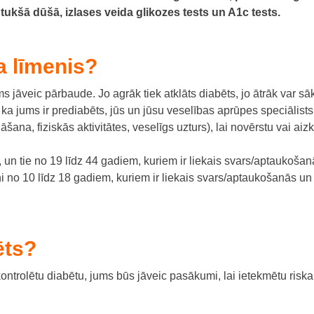
s tukšā dūšā, izlases veida glikozes tests un A1c tests.
 līmenis?
ums jāveic pārbaude.
Jo agrāk tiek atklāts diabēts, jo ātrāk var 
 ka jums ir prediabēts, jūs un jūsu veselības aprūpes speciālists 
a, fiziskās aktivitātes, veselīgs uzturs), lai novērstu vai aizka
tie no 19 līdz 44 gadiem, kuriem ir liekais svars/aptaukošanās u
rni no 10 līdz 18 gadiem, kuriem ir liekais svars/aptaukošanās un
ēts?
ontrolētu diabētu, jums būs jāveic pasākumi, lai ietekmētu risk