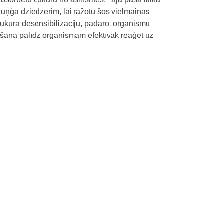
kuņģa dziedzerim, lai ražotu šos vielmaiņas
cukura desensibilizāciju, padarot organismu
ošana palīdz organismam efektīvāk reaģēt uz