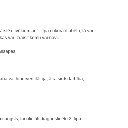
ārstē cilvēkiem ar 1. tipa cukura diabētu, tā var
 kas var izraisīt komu vai nāvi.
assāpes.
ana vai hiperventilācija, ā
tra sirdsdarbība,
 augsts, lai oficiāli diagnosticētu 2. tipa