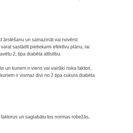
sākt ārstēšanu un samazināt vai novērst
varat sastādīt pietiekami efektīvu plānu, lai
vētu 2. tipa diabēta attīstību.
n kuriem ir viens vai vairāki riska faktori,
 kuriem ir vismaz divi no 2 tipa cukura diabēta
a faktorus un saglabātu tos normas robežās,