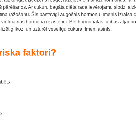
rš pārēšanos.
Ar c
ukuru bagāta diēta rada ievērojamu slodzi aiz
tīna ražošanu.
Šis pastāvīgi augošais hormonu līmenis izraisa 
r vielmaiņas hormona rezistenci.
Bet hormonālās jutības atjaun
zēt glikozi un uzturēt veselīgu cukura līmeni asinīs.
riska faktori?
abēts
s