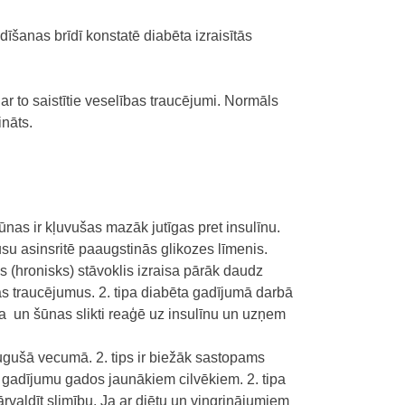
īšanas brīdī konstatē diabēta izraisītās
ar to saistītie veselības traucējumi. Normāls
ināts.
nas ir kļuvušas mazāk jutīgas pret insulīnu.
su asinsritē paaugstinās glikozes līmenis.
is (hronisks) stāvoklis izraisa pārāk daudz
mas traucējumus. 2. tipa diabēta gadījumā darbā
na un šūnas slikti reaģē uz insulīnu un uzņem
augušā vecumā. 2. tips ir biežāk sastopams
a gadījumu gados jaunākiem cilvēkiem. 2. tipa
ārvaldīt slimību. Ja ar diētu un vingrinājumiem