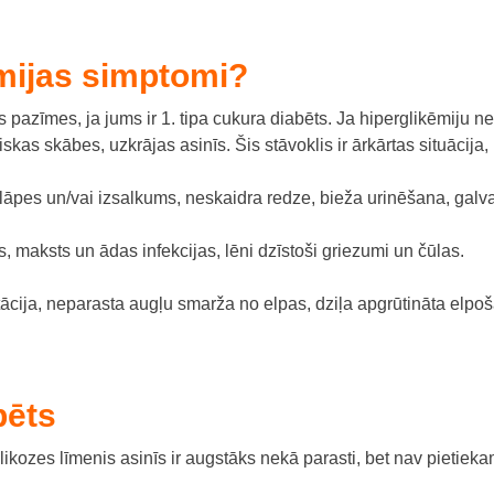
ēmijas simptomi?
s pazīmes, ja jums ir 1. tipa cukura diabēts.
Ja hiperglikēmiju ne
ksiskas skābes, uzkrājas asinīs.
Šis stāvoklis ir ārkārtas situācija,
lāpes un/vai izsalkums
,
neskaidra redze
,
bieža urinēšana
,
galv
s
,
maksts un ādas infekcijas,
lēni dzīstoši griezumi un čūlas.
ācija,
neparasta augļu smarža no elpas,
dziļa apgrūtināta elpoš
bēts
likozes līmenis asinīs ir augstāks nekā parasti, bet nav pietiekami