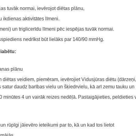
jas tuvāk normai, ievērojot diētas plānu,
u ikdienas aktivitātes līmeni.
eni) un triglicerīdu līmeni pēc iespējas tuvāk normai.
sspiediens nedrīkst būt lielāks par 140/90 mmHg.
diabētu:
šanas plānu
 diētas veidiem, piemēram, ievērojiet Vidusjūras diētu (dārzeņi, v
s satur daudz barības vielu un šķiedrvielu, kā arī zemu tauku u
0 minūtes 4 un vairāk reizes nedēļā. Pastaigājieties, peldieties v
s un rūpīgi jāievēro ieteikumi par to, kā un kad tos lietot
 mājās