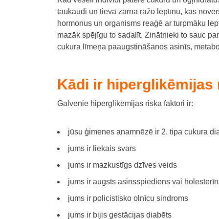
taukaudi un tievā zarna ražo leptīnu, kas novē
hormonus un organisms reaģē ar turpmāku lep
mazāk spējīgu to sadalīt.
Zinātnieki to sauc pa
cukura līmeņa paaugstināšanos asinīs, metaboli
Kādi ir hiperglikēmijas 
Galvenie hiperglikēmijas riska faktori ir:
jūsu ģimenes anamnēzē ir 2. tipa cukura di
jums ir liekais svars
jums ir mazkustīgs dzīves veids
jums ir augsts asinsspiediens vai holesterīn
jums ir policistisko olnīcu sindroms
jums ir bijis gestācijas diabēts