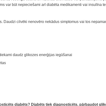
jums var būt nepieciešami arī diabēta medikamenti vai insulīna te
abēts. Daudzi cilvēki nenovēro nekādus simptomus vai tos nepama
tiekami daudz glikozes enerģijas iegūšanai
ētas
osticēts diabēts?
Diabēts tiek diagnosticēts, pārbaudot glik