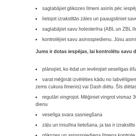
saglabājiet glikozes līmeni asinīs pēc iespē
lietojot izrakstītās zāles un paaugstiniet sav
saglabājiet savu holesterīna (ABL un ZBL līm
kontrolējiet savu asinsspiedienu. Jūsu asin
Jums ir dotas iespējas, lai kontrolētu savu 
plānojiet, ko ēdat un ievērojiet veselīgas ē
varat mēģināt izvēlēties kādu no labvēlīgiem
zems cukura līmenis) vai Dash diētu. Šīs diēta
regulāri vingrojot. Mēģiniet vingrot vismaz 3
dienu
veselīga svara sasniegšana
zāļu un insulīna lietošana, ja tas ir izrakstīt
glikozes un asinsspiediena līmeņa kontrole