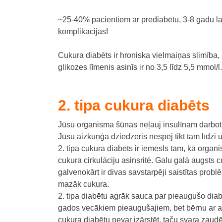
~25-40% pacientiem ar prediabētu, 3-8 gadu lai
komplikācijas!
Cukura diabēts ir hroniska vielmaiņas slimība, 
glikozes līmenis asinīs ir no 3,5 līdz 5,5 mmol/
2. tipa cukura diabēts
Jūsu organisma šūnas neļauj insulīnam darbotie
Jūsu aizkuņģa dziedzeris nespēj tikt tam līdzi u
2. tipa cukura diabēts ir iemesls tam, kā organ
cukura cirkulāciju asinsritē. Galu galā augsts 
galvenokārt ir divas savstarpēji saistītas pro
mazāk cukura.
2. tipa diabētu agrāk sauca par pieaugušo diab
gados vecākiem pieaugušajiem, bet bērnu ar apt
cukura diabētu nevar izārstēt, taču svara zaudē