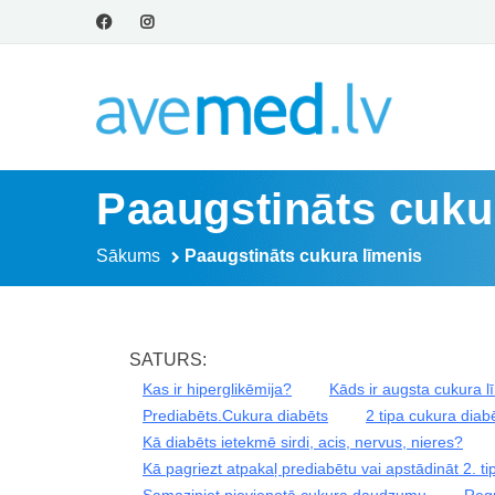
Paaugstināts cuku
Sākums
Paaugstināts cukura līmenis
SATURS:
Kas ir hiperglikēmija?
Kāds ir augsta cukura l
Prediabēts.Cukura diabēts
2 tipa cukura diab
Kā diabēts ietekmē sirdi, acis, nervus, nieres?
Kā pagriezt atpakaļ prediabētu vai apstādināt 2. ti
Samaziniet pievienotā cukura daudzumu
Regu