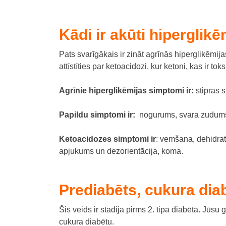
Kādi ir akūti hiperglik
Pats svarīgākais ir zināt agrīnās hiperglikēmija
attīstīties par ketoacidozi, kur ketoni, kas ir to
Agrīnie hiperglikēmijas simptomi ir:
stipras
s
Papildu simptomi ir:
nogurums,
svara zudum
Ketoacidozes simptomi ir
:
v
emšana,
dehidrat
apjukums un dezorientācija,
koma.
Prediabēts, cukura dia
Šis veids ir stadija pirms 2. tipa diabēta.
Jūsu g
cukura diabētu.