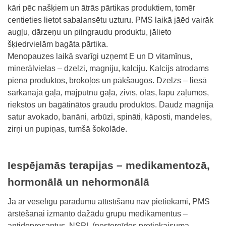
kāri pēc našķiem un ātrās pārtikas produktiem, tomēr
centieties lietot sabalansētu uzturu. PMS laikā jāēd vairāk
augļu, dārzeņu un pilngraudu produktu, jālieto
šķiedrvielām bagāta pārtika.
Menopauzes laikā svarīgi uzņemt E un D vitamīnus,
minerālvielas – dzelzi, magniju, kalciju. Kalcijs atrodams
piena produktos, brokoļos un pākšaugos. Dzelzs – liesā
sarkanajā gaļā, mājputnu gaļā, zivīs, olās, lapu zaļumos,
riekstos un bagātinātos graudu produktos. Daudz magnija
satur avokado, banāni, arbūzi, spināti, kāposti, mandeles,
zirņi un pupiņas, tumšā šokolāde.
Iespējamās terapijas – medikamentozā,
hormonālā un nehormonālā
Ja ar veselīgu paradumu attīstīšanu nav pietiekami, PMS
ārstēšanai izmanto dažādu grupu medikamentus –
antidepresantus, NSPL (nesteroīdos pretiekaisuma