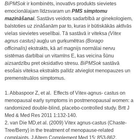
BiPMSok
ir kombinēts, inovatīvs produkts sievietes
emocionālajam līdzsvaram un
PMS simptomu
mazināšanai
. Sastāvs veidots sadarbībā ar ginekologiem,
balstoties uz zināšanām par to, kuras ir būtiskākās aktīvās
vielas sievietes veselībai. Tā sastāvā ir viteksa
(Vitex
agnus castus)
augļu un gurķumētras
(Borago
officinalis)
ekstrakts, kā arī magnijs normālai nervu
sistēmas darbībai un vitamīns E, kas veicina šūnu
aizsardzību pret oksidatīvo stresu.
BiPMSok
sastāvā
esošais viteksa ekstrakts palīdz atvieglot menopauzes un
premenstruālos simptomus.
1. Abbaspoor Z, et al. Effects of Vitex-agnus- castus on
menopausal early symptoms in postmenopausal women: a
randomized double-blind, placebo-controlled study. Brtt J
Med & Med Res 2011 1:132-140.
2. van Die MD,et al. (2009) Vitex agnus-castus (Chaste-
Tree/Berry) in the treatment of menopause-related
complaints. J Altern Complement Med 15: 853-862.