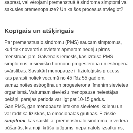
saprast, vai vērojami premenstruālā sindroma simptomi vai
sākusies premenopauze? Un kā šos procesus atvieglot?
Kopīgais un atšķirīgais
Par premenstruālo sindromu (PMS) saucam simptomus,
kuri tiek novēroti sievietēm apmēram nedēļu pirms
menstruācijām. Galvenais iemesls, kas izraisa PMS
simptomus, ir sievišķo hormonu progesterona un estrogēna
svārstības. Savukārt menopauze ir fizioloģisks process,
kas parasti notiek vecumā no 45 līdz 55 gadiem,
samazinoties estrogēna un progesterona līmenim sievietes
organismā. Vairumam sieviešu menopauze neiestājas
pēkšņi, pārejas periods var ilgt pat 10-15 gadus.
Gan PMS, gan menopauze ietekmē sievietes ikdienu un
var radīt kā fiziskas, tā emocionālas grūtības. Fiziskie
simptomi
, kas saistīti ar premenstruālo sindromu, ir vēdera
pūšanās, krampji, krūšu jutīgums, nepamatots izsalkums,