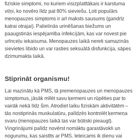
fiziskie simptomi, no kuriem visizplatītākais ir karstuma
viļņi, ko novēro līdz pat 80% sieviešu. Ļoti populārs
menopauzes simptoms ir arī maksts sausums (gandrīz
katrai otrajai). Palielinās urinēšanas biežums un
paaugstinās iespējamība infekcijām, kas var novest pie
urīnceļu iekaisuma. Menopauzes laikā nereti samazinās
sievietes libido un var rasties seksuālā disfunkcija, sāpes
dzimumakta laikā.
Stiprināt organismu!
Lai mazinātu kā PMS, tā premenopauzes un menopauzes
simptomus, jāsāk mīlēt savu ķermeni un rūpēties par to
vairāk nekā līdz šim. Atrodiet laiku fiziskām aktivitātēm –
tās nostiprinās muskulatūru, palīdzēs kontrolēt ķermeņa
svaru (menopauzes laikā tas var būtiski pieaugt).
Vingrinājumi palīdz novērst nomāktu garastāvokli un
nogurumu, kas saistīts ar PMS. Ieteicams ik dienu vai