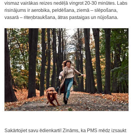
vismaz vairākas reizes nedēļā vingrot 20-30 minūtes. Labs
risinājums ir aerobika, peldēšana, ziemā – slēpošana,
vasarā – riteņbraukšana, ātras pastaigas un nūjošana.
Sakārtojiet savu ēdienkarti! Zināms, ka PMS mēdz izsaukt