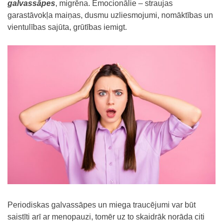
galvassāpes
, migrēna. Emocionālie – straujas
garastāvokļa maiņas, dusmu uzliesmojumi, nomāktības un
vientulības sajūta, grūtības iemigt.
Periodiskas galvassāpes un miega traucējumi var būt
saistīti arī ar menopauzi, tomēr uz to skaidrāk norāda citi