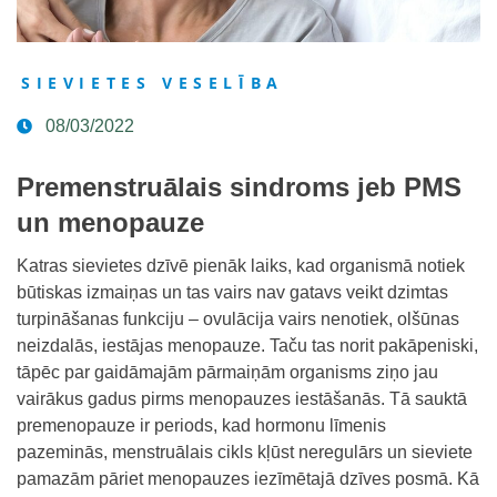
SIEVIETES VESELĪBA
08/03/2022
Premenstruālais sindroms jeb PMS
un menopauze
Katras sievietes dzīvē pienāk laiks, kad organismā notiek
būtiskas izmaiņas un tas vairs nav gatavs veikt dzimtas
turpināšanas funkciju – ovulācija vairs nenotiek, olšūnas
neizdalās, iestājas menopauze. Taču tas norit pakāpeniski,
tāpēc par gaidāmajām pārmaiņām organisms ziņo jau
vairākus gadus pirms menopauzes iestāšanās. Tā sauktā
premenopauze ir periods, kad hormonu līmenis
pazeminās, menstruālais cikls kļūst neregulārs un sieviete
pamazām pāriet menopauzes iezīmētajā dzīves posmā. Kā