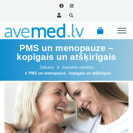
PMS un menopauze –
kopīgais un atšķirīgais
Sākums
Sievietes veselība
PMS un menopauze - kopīgais un atšķirīgais