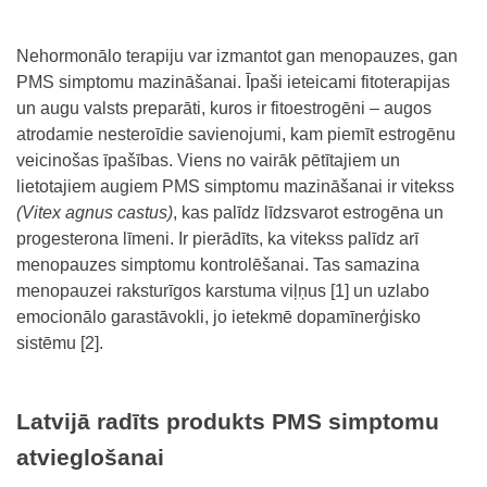
Nehormonālo terapiju var izmantot gan menopauzes, gan
PMS simptomu mazināšanai. Īpaši ieteicami fitoterapijas
un augu valsts preparāti, kuros ir fitoestrogēni – augos
atrodamie nesteroīdie savienojumi, kam piemīt estrogēnu
veicinošas īpašības. Viens no vairāk pētītajiem un
lietotajiem augiem PMS simptomu mazināšanai ir vitekss
(Vitex agnus castus)
, kas palīdz līdzsvarot estrogēna un
progesterona līmeni. Ir pierādīts, ka vitekss palīdz arī
menopauzes simptomu kontrolēšanai. Tas samazina
menopauzei raksturīgos karstuma viļņus [1] un uzlabo
emocionālo garastāvokli, jo ietekmē dopamīnerģisko
sistēmu [2].
Latvijā radīts produkts PMS simptomu
atvieglošanai