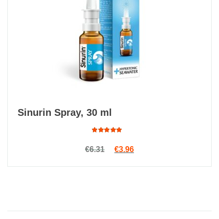
Sinurin Spray, 30 ml
Rated
Original price was: €6.31.
Current price is: €3.96.
€
6.31
€
3.96
4.88
out
of 5