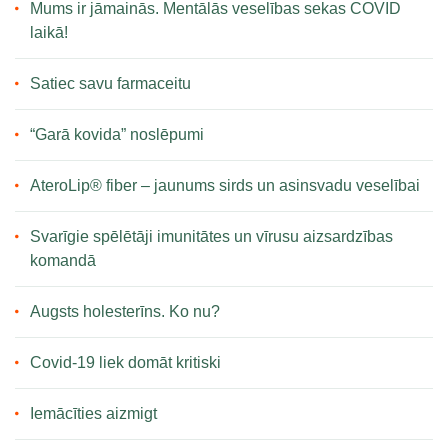
Mums ir jāmainās. Mentālās veselības sekas COVID
laikā!
Satiec savu farmaceitu
“Garā kovida” noslēpumi
AteroLip® fiber – jaunums sirds un asinsvadu veselībai
Svarīgie spēlētāji imunitātes un vīrusu aizsardzības
komandā
Augsts holesterīns. Ko nu?
Covid-19 liek domāt kritiski
Iemācīties aizmigt