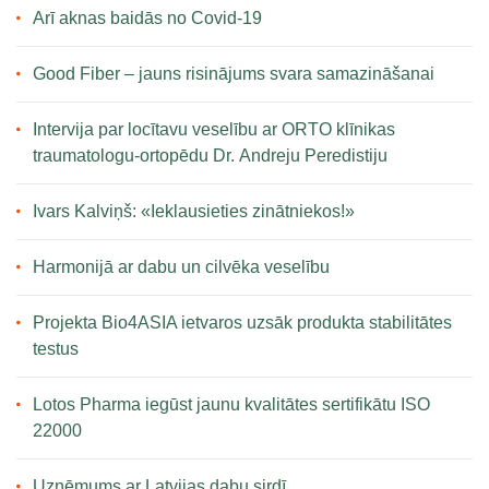
Arī aknas baidās no Covid-19
Good Fiber – jauns risinājums svara samazināšanai
Intervija par locītavu veselību ar ORTO klīnikas
traumatologu-ortopēdu Dr. Andreju Peredistiju
Ivars Kalviņš: «Ieklausieties zinātniekos!»
Harmonijā ar dabu un cilvēka veselību
Projekta Bio4ASIA ietvaros uzsāk produkta stabilitātes
testus
Lotos Pharma iegūst jaunu kvalitātes sertifikātu ISO
22000
Uzņēmums ar Latvijas dabu sirdī