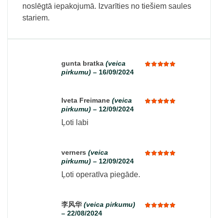
noslēgtā iepakojumā. Izvarīties no tiešiem saules
stariem.
gunta bratka
(veica
pirkumu)
–
16/09/2024
Rated
5
out of 5
Iveta Freimane
(veica
pirkumu)
–
12/09/2024
Rated
5
out of 5
Ļoti labi
verners
(veica
pirkumu)
–
12/09/2024
Rated
5
out of 5
Ļoti operatīva piegāde.
李风华
(veica pirkumu)
–
22/08/2024
Rated
5