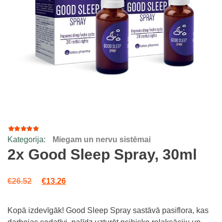
Kategorija:
Miegam un nervu sistēmai
28
Rated
4.93
out
2x Good Sleep Spray, 30ml
of 5
based
on
Original price was: €26.52.
Current price is: €13.26.
customer
€
26.52
€
13.26
ratings
Kopā izdevīgāk! Good Sleep Spray sastāvā pasiflora, kas