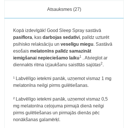
Atsauksmes (27)
Kopā izdevīgāk! Good Sleep Spray sastāvā
pasiflora
, kas
darbojas sedatīvi
, palīdz uzturēt
psihisko relaksāciju un
veselīgu miegu
. Sastāvā
esošais
melatonīns palīdz samazināt
1
iemigšanai nepieciešamo laiku
. Atvieglot ar
2
diennakts ritma izjaukšanu saistītās sajūtas
.
¹ Labvēlīgo ietekmi panāk, uzņemot vismaz 1 mg
melatonīna neilgi pirms gulētiešanas.
² Labvēlīgo ietekmi panāk, uzņemot vismaz 0,5
mg melatonīna ceļojuma pirmajā dienā neilgi
pirms gulētiešanas un pirmajās dienās pēc
nonākšanas galamērķī.