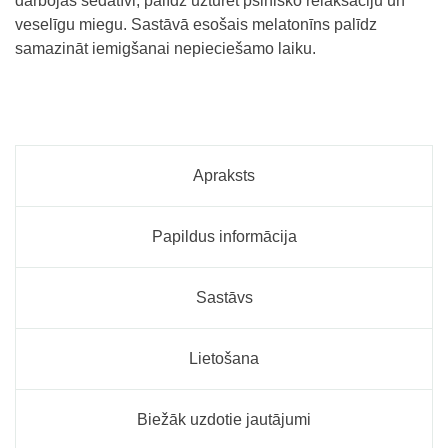
darbojas sedatīvi, palīdz uzturēt psihisko relaksāciju un
veselīgu miegu. Sastāvā esošais melatonīns palīdz
samazināt iemigšanai nepieciešamo laiku
.
Apraksts
Papildus informācija
Sastāvs
Lietošana
Biežāk uzdotie jautājumi