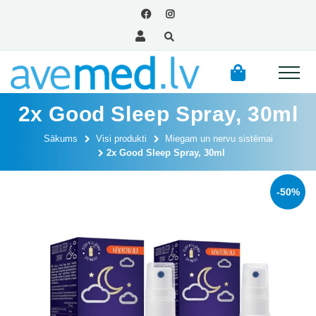
2x Good Sleep Spray, 30ml
Sākums
Visi produkti
Miegam un nervu sistēmai
2x Good Sleep Spray, 30ml
-50%