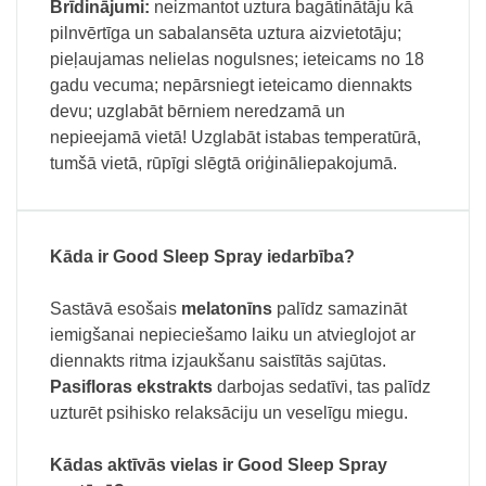
Brīdinājumi:
neizmantot uztura bagātinātāju kā
pilnvērtīga un sabalansēta uztura aizvietotāju;
pieļaujamas nelielas nogulsnes; ieteicams no 18
gadu vecuma; nepārsniegt ieteicamo diennakts
devu; uzglabāt bērniem neredzamā un
nepieejamā vietā! Uzglabāt istabas temperatūrā,
tumšā vietā, rūpīgi slēgtā oriģināliepakojumā.
Kāda ir Good Sleep Spray iedarbība?
Sastāvā esošais
melatonīns
palīdz samazināt
iemigšanai nepieciešamo laiku un atvieglojot ar
diennakts ritma izjaukšanu saistītās sajūtas.
Pasifloras ekstrakts
darbojas sedatīvi, tas palīdz
uzturēt psihisko relaksāciju un veselīgu miegu.
Kādas aktīvās vielas ir Good Sleep Spray