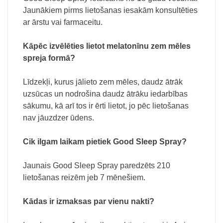
Jaunākiem pirms lietošanas iesakām konsultēties
ar ārstu vai farmaceitu.
Kāpēc izvēlēties lietot melatonīnu zem mēles
spreja formā?
Līdzekļi, kurus jālieto zem mēles, daudz ātrāk
uzsūcas un nodrošina daudz ātrāku iedarbības
sākumu, kā arī tos ir ērti lietot, jo pēc lietošanas
nav jāuzdzer ūdens.
Cik ilgam laikam pietiek Good Sleep Spray?
Jaunais Good Sleep Spray paredzēts 210
lietošanas reizēm jeb 7 mēnešiem.
Kādas ir izmaksas par vienu nakti?