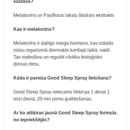
sastāvā?
Melatonīns un Pasifloras lakstu šķidrais ekstrakts
Kas ir melatonīns?
Melatonīns ir dabīgs miega hormons, kas izdalās
mūsu organizmā diennakts tumšajā laikā, naktī.
Tas nodrošina un regulēt cilvēka bioloģisko
dienas ritmu.
Kāda ir pareiza Good Sleep Spray lietošana?
Good Sleep Spray ieteicams lietot pa 1 devai 1
reizi dienā, 20 min pirms gulētiešanas.
Ar ko atšķiras jaunā Good Sleep Spray formula
no iepriekšējās?