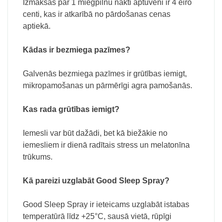
Izmaksas par 1 miegpilnu nakti aptuveni ir 4 eiro
centi, kas ir atkarībā no pārdošanas cenas
aptiekā.
Kādas ir bezmiega pazīmes?
Galvenās bezmiega pazīmes ir grūtības iemigt,
mikropamošanas un pārmērīgi agra pamošanās.
Kas rada grūtības iemigt?
Iemesli var būt dažādi, bet kā biežākie no
iemesliem ir dienā radītais stress un melatonīna
trūkums.
Kā pareizi uzglabāt Good Sleep Spray?
Good Sleep Spray ir ieteicams uzglabāt istabas
temperatūrā līdz +25°C, sausā vietā, rūpīgi