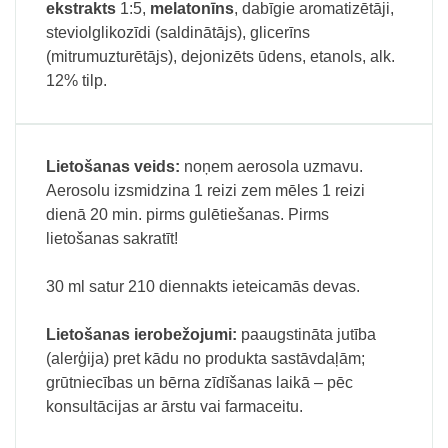
ekstrakts
1:5,
melatonīns
, dabīgie aromatizētāji,
steviolglikozīdi (saldinātājs), glicerīns
(mitrumuzturētājs), dejonizēts ūdens, etanols, alk.
12% tilp.
Lietošanas veids:
noņem aerosola uzmavu.
Aerosolu izsmidzina 1 reizi zem mēles 1 reizi
dienā 20 min. pirms gulētiešanas. Pirms
lietošanas sakratīt!
30 ml satur 210 diennakts ieteicamās devas.
Lietošanas ierobežojumi:
paaugstināta jutība
(alerģija) pret kādu no produkta sastāvdaļām;
grūtniecības un bērna zīdīšanas laikā – pēc
konsultācijas ar ārstu vai farmaceitu.