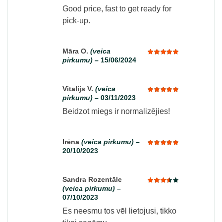
out of 5
Good price, fast to get ready for
pick-up.
Māra O.
(veica
pirkumu)
–
15/06/2024
Rated
5
out of 5
Vitalijs V.
(veica
pirkumu)
–
03/11/2023
Rated
5
out of 5
Beidzot miegs ir normalizējies!
Irēna
(veica pirkumu)
–
20/10/2023
Rated
5
out of 5
Sandra Rozentāle
(veica pirkumu)
–
Rated
07/10/2023
3
out
of 5
Es neesmu tos vēl lietojusi, tikko