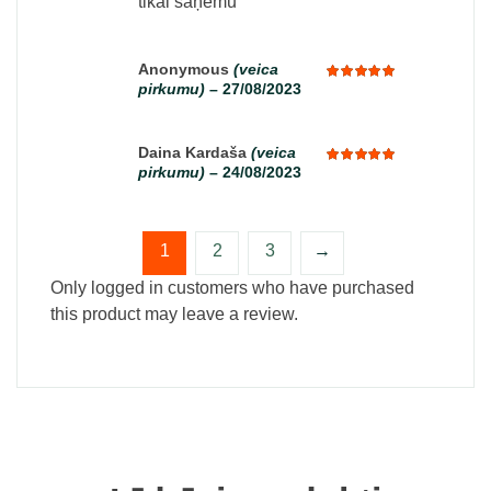
tikai saņēmu
Anonymous
(veica
pirkumu)
–
27/08/2023
Rated
5
out of 5
Daina Kardaša
(veica
pirkumu)
–
24/08/2023
Rated
5
out of 5
1
2
3
→
Only logged in customers who have purchased
this product may leave a review.