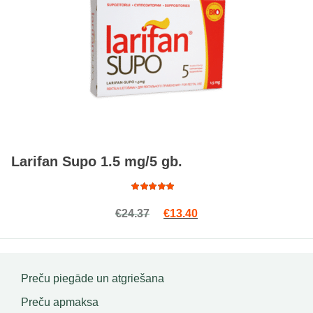
Larifan Supo 1.5 mg/5 gb.
Rated
Original price was: €24.37.
Current price is: €13.4
€
24.37
€
13.40
4.79
out
of 5
Preču piegāde un atgriešana
Preču apmaksa