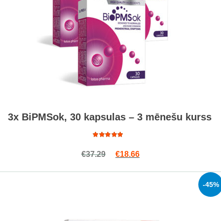
3x BiPMSok, 30 kapsulas – 3 mēnešu kurss
Rated
Original price was: €37.29.
Current price is: €18.6
€
37.29
€
18.66
4.97
out
of 5
-45%