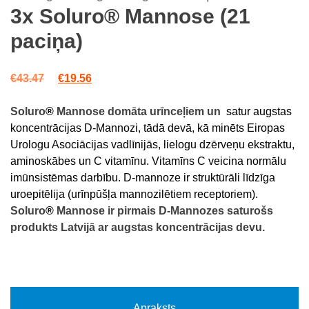
of 5
3x Soluro® Mannose (21
based
on
paciņa)
customer
ratings
Original price was: €43.47.
Current price is: €19.56.
€
43.47
€
19.56
Soluro
®
Mannose domāta urīnceļiem un
satur augstas
koncentrācijas D-Mannozi, tādā devā, kā minēts Eiropas
Urologu Asociācijas vadlīnijās, lielogu dzērveņu ekstraktu,
aminoskābes un C vitamīnu. Vitamīns C veicina normālu
imūnsistēmas darbību. D-mannoze ir struktūrāli līdzīga
uroepitēlija (urīnpūšļa mannozilētiem receptoriem).
Soluro
®
Mannose ir pirmais D-Mannozes saturošs
produkts Latvijā ar augstas koncentrācijas devu.
Apraksts