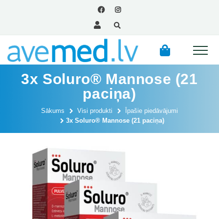
3x Soluro® Mannose (21
paciņa)
Sākums
Visi produkti
Īpašie piedāvājumi
3x Soluro® Mannose (21 paciņa)