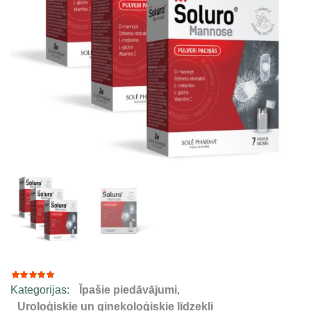
Kategorijas:
Īpašie piedāvājumi
,
16
Rated
4.94
out
Uroloģiskie un ginekoloģiskie līdzekļi