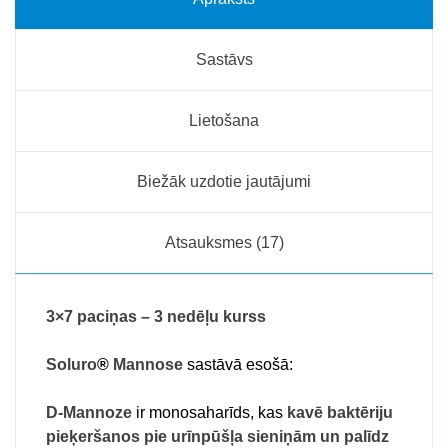
Sastāvs
Lietošana
Biežāk uzdotie jautājumi
Atsauksmes (17)
3×7 paciņas – 3 nedēļu kurss
Soluro
®
Mannose
sastāvā esošā:
D-Mannoze
ir monosaharīds, kas
kavē baktēriju
pieķeršanos pie urīnpūšļa sieniņām un palīdz