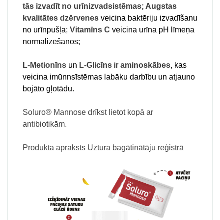
tās izvadīt no urīnizvadsistēmas;
Augstas
kvalitātes dzērvenes
veicina baktēriju izvadīšanu
no urīnpušļa;
Vitamīns C
veicina urīna pH līmeņa
normalizēšanos;
L-Metionīns
un
L-Glicīns
ir
aminoskābes
, kas
veicina imūnnsīstēmas labāku darbību un atjauno
bojāto gļotādu.
Soluro® Mannose drīkst lietot kopā ar
antibiotikām.
Produkta apraksts Uztura bagātinātāju reģistrā