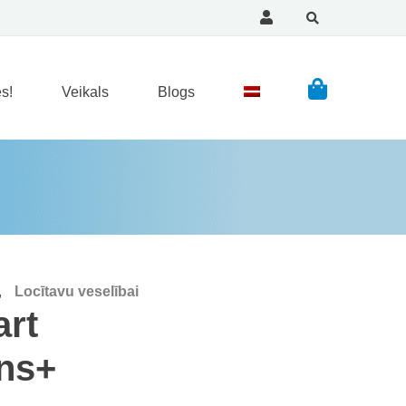
s!
Veikals
Blogs
,
Locītavu veselībai
rt
ns+