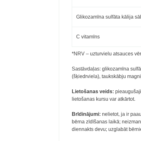
Glikozamīna sulfāta kālija sā
C vitamīns
*NRV – uzturvielu atsauces vēr
Sastāvdaļas: glikozamīna sulfāt
(šķiedrviela), taukskābju magnij
Lietošanas veids:
pieaugušaj
lietošanas kursu var atkārtot.
Brīdinājumi:
nelietot, ja ir pa
bērna zīdīšanas laikā; neizmant
diennakts devu; uzglabāt bērn