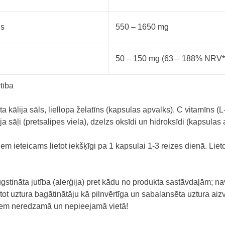
ls
550 – 1650 mg
50 – 150 mg (63 – 188% NRV*
tība
a kālija sāls, liellopa želatīns (kapsulas apvalks), C vitamīns (
a sāļi (pretsalipes viela), dzelzs oksīdi un hidroksīdi (kapsulas 
iem
ieteicams lietot iekšķīgi pa 1 kapsulai 1-3 reizes dienā. Li
augstināta jutība (alerģija) pret kādu no produkta sastāvdaļām; n
ot uztura bagātinātāju kā pilnvērtīga un sabalansēta uztura aiz
iem neredzamā un nepieejamā vietā!