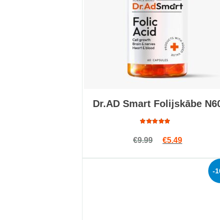
Dr.AD Smart Folijskābe N6
Rated
Original price w
Current pri
€
9.99
€
5.49
5.00
out
of 5
-