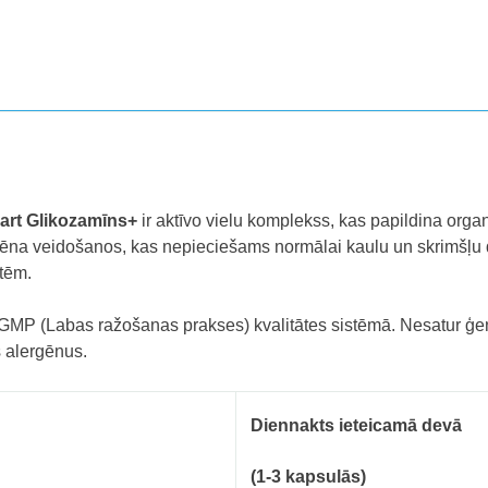
art Glikozamīns+
ir aktīvo vielu komplekss, kas papildina org
ēna veidošanos, kas nepieciešams normālai kaulu un skrimšļu d
tēm.
GMP (Labas ražošanas prakses) kvalitātes sistēmā. Nesatur ģen
s alergēnus.
Diennakts ieteicamā devā
(1-3 kapsulās)