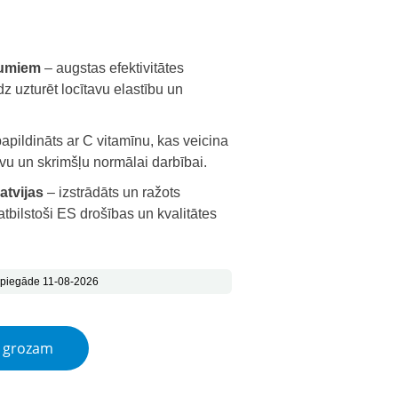
: €9.99.
 is: €5.49.
jumiem
– augstas efektivitātes
z uzturēt locītavu elastību un
apildināts ar C vitamīnu, kas veicina
vu un skrimšļu normālai darbībai.
atvijas
– izstrādāts un ražots
atbilstoši ES drošības un kvalitātes
 piegāde 11-08-2026
quantity
t grozam