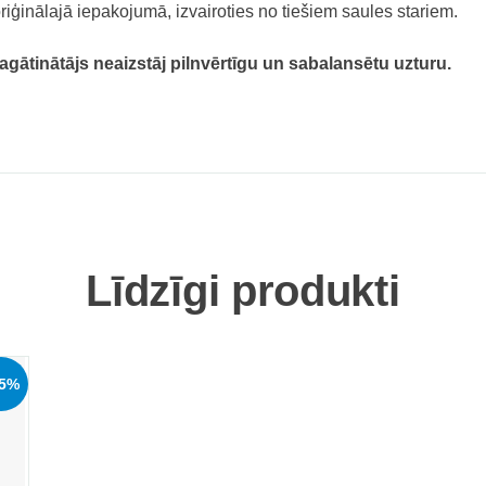
iģinālajā iepakojumā, izvairoties no tiešiem saules stariem.
agātinātājs neaizstāj pilnvērtīgu un sabalansētu uzturu.
Līdzīgi produkti
45%