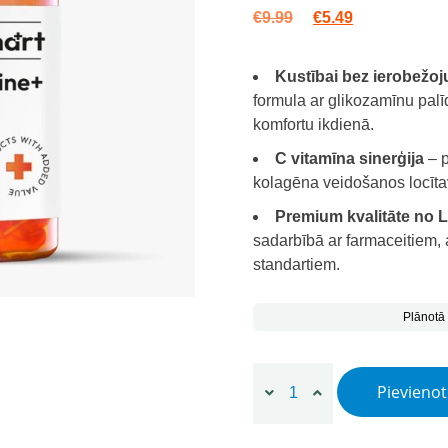
Original price was
Current price
€
9.99
€
5.49
Kustībai bez ierobežo
formula ar glikozamīnu palīd
komfortu ikdienā.
C vitamīna sinerģija
– p
kolagēna veidošanos locīta
Premium kvalitāte no L
sadarbībā ar farmaceitiem, 
standartiem.
Plānotā
Dr.AD Smart Glikozamīns+ 
Pievieno