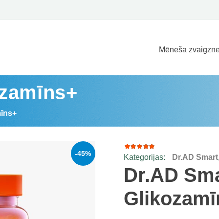
Mēneša zvaigzne
ozamīns+
mīns+
-45%
Kategorijas:
Dr.AD Smart
1
Rated
5.00
out
Dr.AD Sma
of 5
based
on
Glikozamī
customer
rating