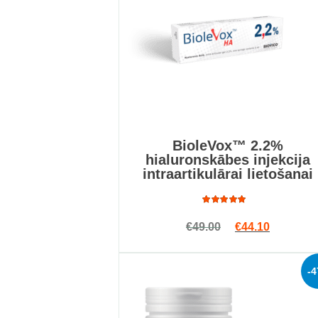
BioleVox™ 2.2%
hialuronskābes injekcija
intraartikulārai lietošanai
Rated
Original price w
Current p
€
49.00
€
44.10
5.00
out
of 5
-