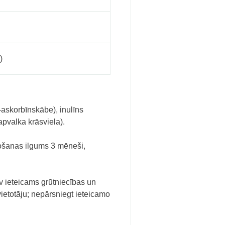
)
L-askorbīnskābe), inulīns
apvalka krāsviela).
etošanas ilgums 3 mēneši,
av ieteicams grūtniecības un
vietotāju; nepārsniegt ieteicamo