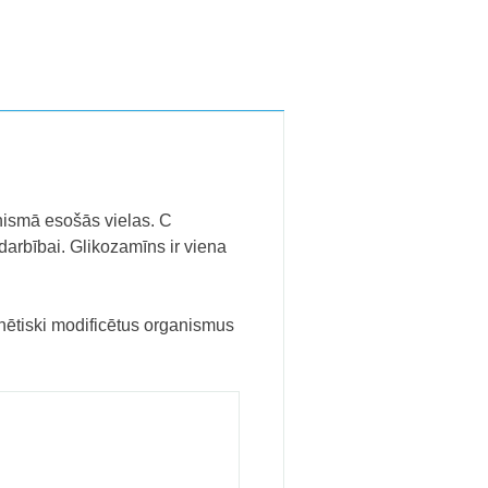
anismā esošās vielas. C
arbībai. Glikozamīns ir viena
ētiski modificētus organismus