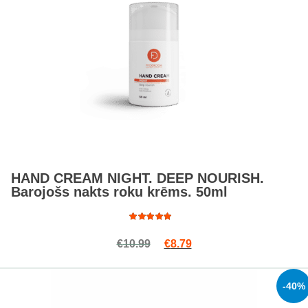
HAND CREAM NIGHT. DEEP NOURISH.
Barojošs nakts roku krēms. 50ml
Rated
Original price was: €10.99.
Current price is: €8.79.
€
10.99
€
8.79
4.86
out
of 5
-40%