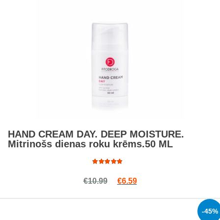
HAND CREAM DAY. DEEP MOISTURE.
Mitrinošs dienas roku krēms.50 ML
Rated
Original price was: €10.99.
Current price is: €6.59.
€
10.99
€
6.59
4.86
out
of 5
-45%