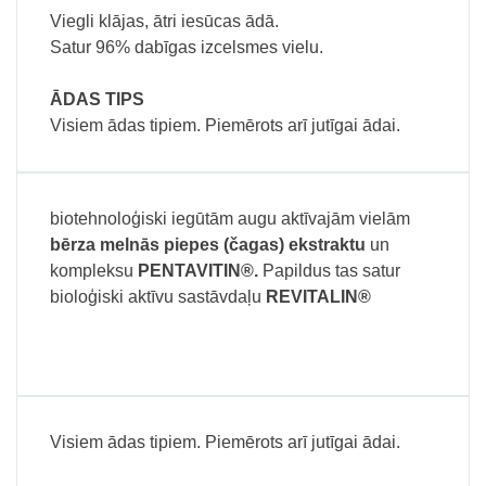
Viegli klājas, ātri iesūcas ādā.
Satur 96% dabīgas izcelsmes vielu.
ĀDAS TIPS
Visiem ādas tipiem. Piemērots arī jutīgai ādai.
biotehnoloģiski iegūtām augu aktīvajām vielām
bērza melnās piepes (čagas) ekstraktu
un
kompleksu
PENTAVITIN®.
Papildus tas satur
bioloģiski aktīvu sastāvdaļu
REVITALIN®
Visiem ādas tipiem. Piemērots arī jutīgai ādai.