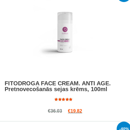
FITODROGA FACE CREAM. ANTI AGE.
Pretnovecošanās sejas krēms, 100ml
Rated
Original price was: €36.03.
Current price is: €19.8
€
36.03
€
19.82
4.83
out
of 5
-40%