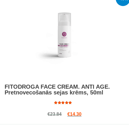
FITODROGA FACE CREAM. ANTI AGE.
Pretnovecošanās sejas krēms, 50ml
Rated
Original price was: €23.84.
Current price is: €14.3
€
23.84
€
14.30
4.71
out
of 5