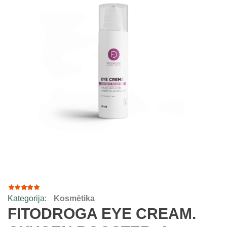
Kategorija:
Kosmētika
1
Rated
5.00
out
FITODROGA EYE CREAM.
of 5
based