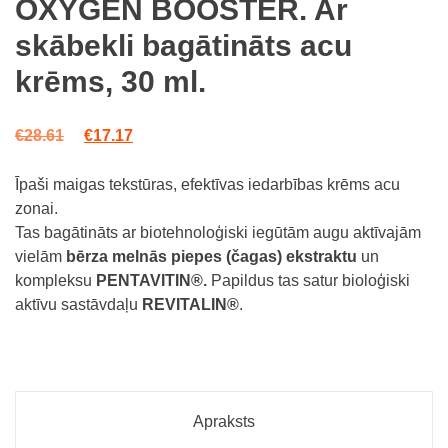
OXYGEN BOOSTER. Ar
on
customer
skābekli bagātināts acu
rating
krēms, 30 ml.
Original price was: €28.61.
Current price is: €17.17.
€
28.61
€
17.17
Īpaši maigas tekstūras, efektīvas iedarbības krēms acu
zonai.
Tas bagātināts ar biotehnoloģiski iegūtām augu aktīvajām
vielām
bērza melnās piepes (čagas) ekstraktu
un
kompleksu
PENTAVITIN®.
Papildus tas satur bioloģiski
aktīvu sastāvdaļu
REVITALIN®
.
Apraksts