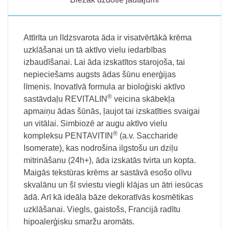
Attīrīta un līdzsvarota āda ir visatvērtākā krēma
uzklāšanai un tā aktīvo vielu iedarbības
izbaudīšanai. Lai āda izskatītos starojoša, tai
nepieciešams augsts ādas šūnu enerģijas
līmenis. Inovatīvā formula ar bioloģiski aktīvo
®
sastāvdaļu REVITALIN
veicina skābekļa
apmaiņu ādas šūnās, ļaujot tai izskatīties svaigai
un vitālai. Simbiozē ar augu aktīvo vielu
®
kompleksu PENTAVITIN
(a.v. Saccharide
Isomerate), kas nodrošina ilgstošu un dziļu
mitrināšanu (24h+), āda izskatās tvirta un kopta.
Maigās tekstūras krēms ar sastāvā esošo olīvu
skvalānu un šī sviestu viegli klājas un ātri iesūcas
ādā. Arī kā ideāla bāze dekoratīvās kosmētikas
uzklāšanai. Viegls, gaistošs, Francijā radītu
hipoalerģisku smaržu aromāts.