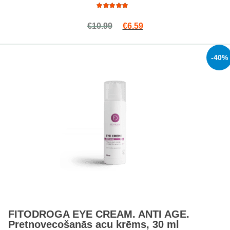
Rated
Original price was: €10.99.
Current price is: €6.59.
€
10.99
€
6.59
4.86
out
of 5
-40%
FITODROGA EYE CREAM. ANTI AGE.
Pretnovecošanās acu krēms, 30 ml