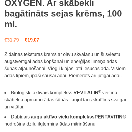
OXYGEN. Ar skābekli
on
customer
bagātināts sejas krēms, 100
rating
ml.
Original price was: €31.79.
Current price is: €19.07.
€
31.79
€
19.07
Zīdainas tekstūras krēms ar olīvu skvalānu un šī sviestu
augstvērtīgai ādas kopšanai un enerģijas līmeņa ādas
šūnās atjaunošanai. Viegli klājas, ātri iesūcas ādā. Visiem
ādas tipiem, īpaši sausai ādai. Piemērots arī jutīgai ādai.
®
Bioloģiski aktīvais komplekss
REVITALIN
veicina
skābekļa apmaiņu ādas šūnās, ļaujot tai izskatīties svaigai
un vitālai.
Dabīgais
augu aktīvo vielu komplekss
PENTAVITIN®
nodrošina dziļu ilgtermiņa ādas mitrināšanu.