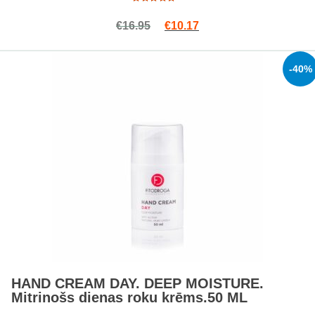
Rated
Original price was: €16.95.
Current price is: €10.1
€
16.95
€
10.17
5.00
out
of 5
-40%
HAND CREAM DAY. DEEP MOISTURE.
Mitrinošs dienas roku krēms.50 ML