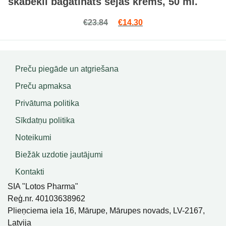
skābekli bagātināts sejas krēms, 50 ml.
Original price was: €23.84.
Current price is: €14.3
€
23.84
€
14.30
Preču piegāde un atgriešana
Preču apmaksa
Privātuma politika
Sīkdatņu politika
Noteikumi
Biežāk uzdotie jautājumi
Kontakti
SIA "Lotos Pharma"
Reģ.nr. 40103638962
Plieņciema iela 16, Mārupe, Mārupes novads, LV-2167,
Latvija