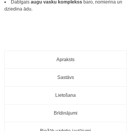
Dabīgais
augu vasku komplekss
baro, nomierina un
dziedina ādu.
Apraksts
Sastāvs
Lietošana
Brīdinājumi
Biežāk uzdotie jautājumi