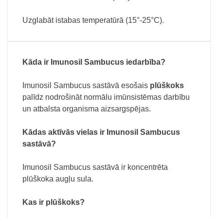
Uzglabāt istabas temperatūrā (15°-25°C).
Kāda ir Imunosil Sambucus iedarbība?
Imunosil Sambucus sastāvā esošais
plūškoks
palīdz nodrošināt normālu imūnsistēmas darbību
un atbalsta organisma aizsargspējas.
Kādas aktīvās vielas ir Imunosil Sambucus
sastāvā?
Imunosil Sambucus sastāvā ir koncentrēta
plūškoka augļu sula.
Kas ir plūškoks?