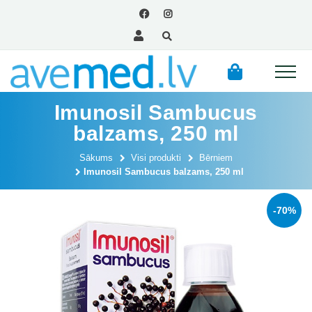
Imunosil Sambucus
balzams, 250 ml
Sākums
Visi produkti
Bērniem
Imunosil Sambucus balzams, 250 ml
-70%