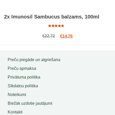
2x Imunosil Sambucus balzams, 100ml
Rated
Original price was: €22.72.
Current price is: €14.7
€
22.72
€
14.76
5.00
out
of 5
Preču piegāde un atgriešana
Preču apmaksa
Privātuma politika
Sīkdatņu politika
Noteikumi
Biežāk uzdotie jautājumi
Kontakti