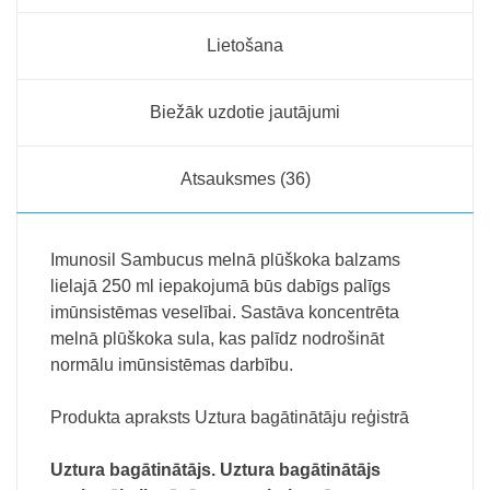
Lietošana
Biežāk uzdotie jautājumi
Atsauksmes (36)
Imunosil Sambucus melnā plūškoka balzams
lielajā 250 ml iepakojumā būs dabīgs palīgs
imūnsistēmas veselībai. Sastāva koncentrēta
melnā plūškoka sula, kas palīdz nodrošināt
normālu imūnsistēmas darbību.
Produkta apraksts Uztura bagātinātāju reģistrā
Uztura bagātinātājs. Uztura bagātinātājs