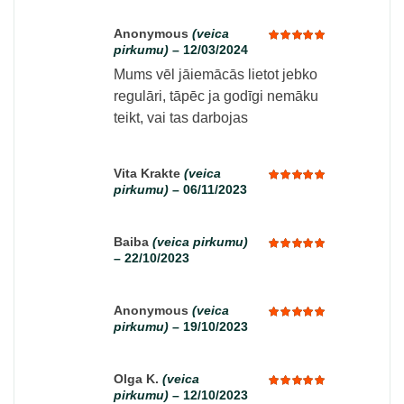
Anonymous
(veica
pirkumu)
–
12/03/2024
Rated
5
out of 5
Mums vēl jāiemācās lietot jebko
regulāri, tāpēc ja godīgi nemāku
teikt, vai tas darbojas
Vita Krakte
(veica
pirkumu)
–
06/11/2023
Rated
5
out of 5
Baiba
(veica pirkumu)
–
22/10/2023
Rated
5
out of 5
Anonymous
(veica
pirkumu)
–
19/10/2023
Rated
5
out of 5
Olga K.
(veica
pirkumu)
–
12/10/2023
Rated
5