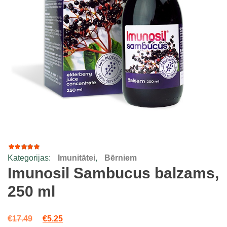
Kategorijas:
Imunitātei
,
Bērniem
40
Rated
4.80
out
Imunosil Sambucus balzams,
of 5
based
250 ml
on
customer
ratings
Original price was: €17.49.
Current price is: €5.25.
€
17.49
€
5.25