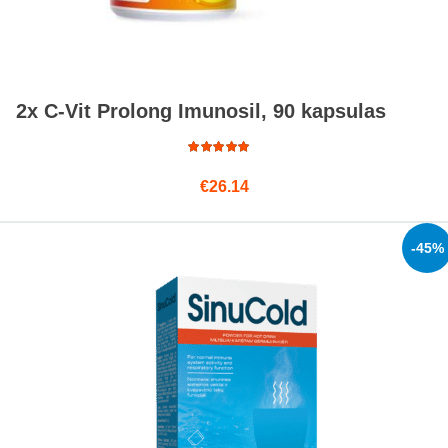
2x C-Vit Prolong Imunosil, 90 kapsulas
Rated
€
26.14
5.00
out
of 5
-45%