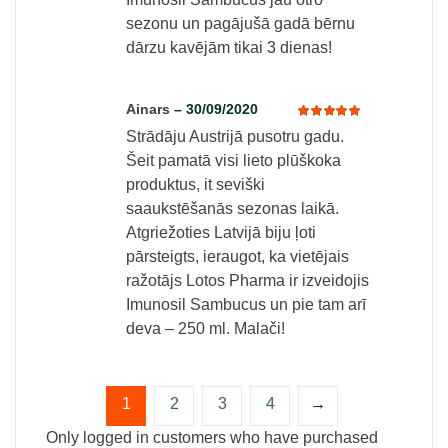
sezonu un pagājušā gadā bērnu
dārzu kavējām tikai 3 dienas!
Ainars
–
30/09/2020
Strādāju Austrijā pusotru gadu.
Rated
5
out of 5
Šeit pamatā visi lieto plūškoka
produktus, it seviški
saaukstēšanās sezonas laikā.
Atgriežoties Latvijā biju ļoti
pārsteigts, ieraugot, ka vietējais
ražotājs Lotos Pharma ir izveidojis
Imunosil Sambucus un pie tam arī
deva – 250 ml. Malači!
1
2
3
4
→
Only logged in customers who have purchased