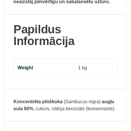
neaizstāj pilnvērtīgu un sabalansētu uzturu.
Papildus
Informācija
Weight
1 kg
Koncentrēta plūškoka
(Sambucus nigra)
augļu
sula 60%
, cukurs, nātrija benzoāts (konservants).