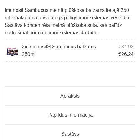
Imunosil Sambucus melnā plūškoka balzams lielajā 250
ml iepakojumā būs dabīgs palīgs imūnsistēmas veselībai.
Sastāva koncentrēta melnā plūškoka sula, kas palīdz
nodrošināt normālu imūnsistēmas darbību.
Ori
2x Imunosil® Sambucus balzams,
€
34.98
Cur
250ml
€
26.24
Apraksts
Papildus informācija
Sastāvs