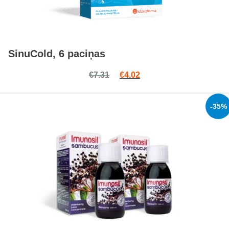
SinuCold, 6 paciņas
Original price was: €7.31.
Current price is: €4.02.
€
7.31
€
4.02
-35%