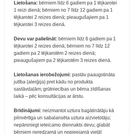
Lietošana:
bērniem līdz 6 gadiem pa 1 tējkarotei
1 reizi dienā; bērniem no 7 līdz 12 gadiem pa 1
tējkarotei 2 reizes dienā; pieaugušajiem pa 1
tējkarotei 3 reizes dienā.
Devu var palielināt:
bērniem līdz 6 gadiem pa 1
tējkarotei 2 reizes dienā; bērniem no 7 līdz 12
gadiem pa 2 tējkarotēm 2 reizes dienā;
pieaugušajiem pa 2 tējkarotēm 3 reizes dienā.
Lietošanas ierobežojumi:
pastāv paaugstināta
jutība (alerģija) pret kādu no produkta
sastāvdaļām; grūtniecības un bērna zīdīšanas
laikā – pēc konsultācijas ar ārstu.
Brīdinājumi:
neizmantot uztura bagātinātāju kā
pilnvērtīga un sabalansēta uztura aizvietotāju;
nepārsniegt ieteicamo diennakts devu; glabāt
bērniem neredzamā un nepieejamā vietā!