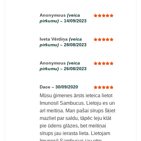
out of 5
Anonymous
(veica
pirkumu)
–
14/09/2023
Rated
5
out of 5
Iveta Vērdiņa
(veica
pirkumu)
–
28/08/2023
Rated
5
out of 5
Anonymous
(veica
pirkumu)
–
26/08/2023
Rated
5
out of 5
Dace
–
30/09/2020
Mūsu ģimenes ārsts ieteica lietot
Rated
5
out of 5
Imunosil Sambucus. Lietoju es un
arī meitiņa. Man pašai sīrups šķiet
mazliet par saldu, tāpēc leju klāt
pie ūdens glāzes, bet meitiņai
sīrups jau ierasta lieta. Lietojam
Imunosil Sambucus jau otro