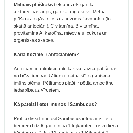
Melnais plūškoks
tiek audzēts gan kā
ārstniecības augs, gan kā augu koks. Melnā
plūškoka ogās ir liels daudzums flavonoīdu (to
skaitā antociāni), C vitamīna, B vitamīna,
provitamīna A, karotīna, miecvielu, cukura un
organiskās skābes.
Kāda nozīme ir antociāniem?
Antociāni ir antioksidanti, kas var aizsargāt šūnas
no brīvajiem radikāļiem un atbalstīt organisma
imūnsistēmu. Pētījumos plaši ir pētīta antociānu
iedarbība uz vīrusiem.
Kā pareizi lietot Imunosil Sambucus?
Profilaktiski Imunosil Sambucus ieteicams lietot
bērniem līdz 6 gadiem pa 1 tējkarotei 1 reizi dienā,
bērniem no 7 līdz 12 gadiem pa 1 tējkarotei 2