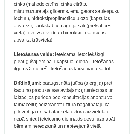
cinks (maltodekstrīns, cinka citrāts,
mitrumuzturētājs glicerīns, emulgators saulespuķu
lecitīni), hidroksipropilmetilceluloze (kapsulas
apvalks), taukskābju magnija sāļi (pretsalipes
viela), dzelzs oksīdi un hidroksīdi (kapsulas
apvalka krāsviela).
Lietošanas veids:
ieteicams lietot iekšķīgi
pieaugušajiem pa 1 kapsulai dienā. Lietošanas
ilgums 3 mēneši, lietošanas kursu var atkārtot.
Brīdinājumi:
paaugstināta jutība (alerģija) pret
kādu no produkta sastāvdaļām; grūtniecības un
laktācijas periodā pēc konsultācijas ar ārstu vai
farmaceitu; neizmantot uztura bagātinātāju kā
pilnvērtīga un sabalansēta uztura aizvietotāju;
nepārsniegt ieteicamo diennakts devu; uzglabāt
bērniem neredzamā un nepieejamā vietā!