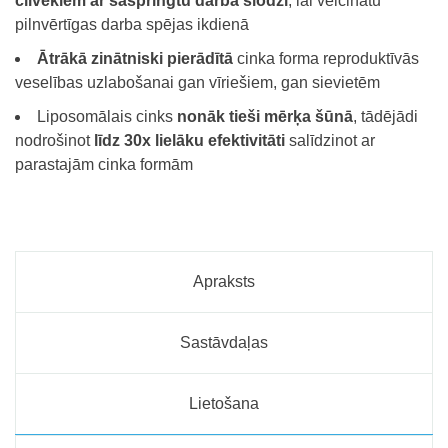
cilvēkiem ar saspringtu darba slodzi
, lai veicinātu
pilnvērtīgas darba spējas ikdienā
Ātrākā zinātniski pierādītā
cinka forma reproduktīvās
veselības uzlabošanai gan vīriešiem, gan sievietēm
Liposomālais cinks
nonāk tieši mērķa šūnā
, tādējādi
nodrošinot
līdz 30x lielāku efektivitāti
salīdzinot ar
parastajām cinka formām
Apraksts
Sastāvdaļas
Lietošana