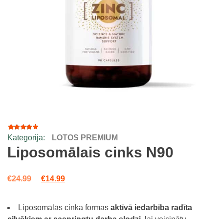
Kategorija:
LOTOS PREMIUM
1
Rated
5.00
out
Liposomālais cinks N90
of 5
based
on
Original price was: €24.99.
Current price is: €14.99.
customer
€
24.99
€
14.99
rating
Liposomālās cinka formas
aktīvā iedarbība radīta