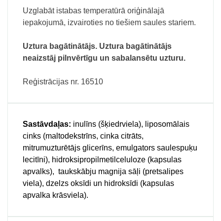
Uzglabāt istabas temperatūrā oriģinālajā
iepakojumā, izvairoties no tiešiem saules stariem.
Uztura bagātinātājs. Uztura bagātinātājs
neaizstāj pilnvērtīgu un sabalansētu uzturu.
Reģistrācijas nr. 16510
Sastāvdaļas:
inulīns (šķiedrviela),
liposomālais
cinks (maltodekstrīns, cinka citrāts,
mitrumuzturētājs glicerīns, emulgators saulespuķu
lecitīni), hidroksipropilmetilceluloze (kapsulas
apvalks), taukskābju magnija sāļi (pretsalipes
viela), dzelzs oksīdi un hidroksīdi (kapsulas
apvalka krāsviela).