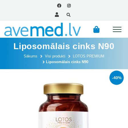
Liposomālais cinks N90
Sākums
Visi produkti
LOTOS PREMIUM
Liposomālais cinks N90
-40%