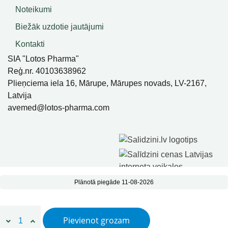
Noteikumi
Biežāk uzdotie jautājumi
Kontakti
SIA "Lotos Pharma"
Reģ.nr. 40103638962
Plieņciema iela 16, Mārupe, Mārupes novads, LV-2167,
Latvija
avemed@lotos-pharma.com
Plānotā piegāde 11-08-2026
SIA Lotos Pharma, Visas Tiesības Aizsargātas
Liposomālais cinks N90 quantity
Pievienot grozam