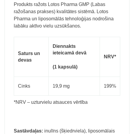
Produkts ražots Lotos Pharma GMP (Labas
ražošanas prakses) kvalitātes sistēmā. Lotos
Pharma un liposomālās tehnoloģijas nodrošina
labāku aktīvo vielu uzsūkšanos.
Diennakts
ieteicamā devā
Saturs un
NRV*
devas
(1 kapsulā)
Cinks
19,9 mg
199%
*NRV – uzturvielu atsauces vērtība
Sastāvdaļas:
inulīns (šķiedrviela),
liposomālais