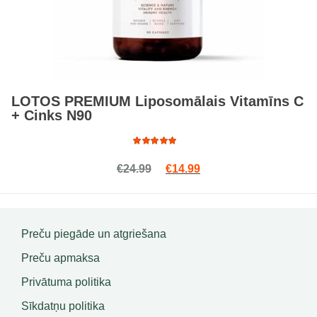
LOTOS PREMIUM Liposomālais Vitamīns C
+ Cinks N90
Rated
Original price was: €24.99.
Current price is: €14.9
€
24.99
€
14.99
5.00
out
of 5
Preču piegāde un atgriešana
Preču apmaksa
Privātuma politika
Sīkdatņu politika