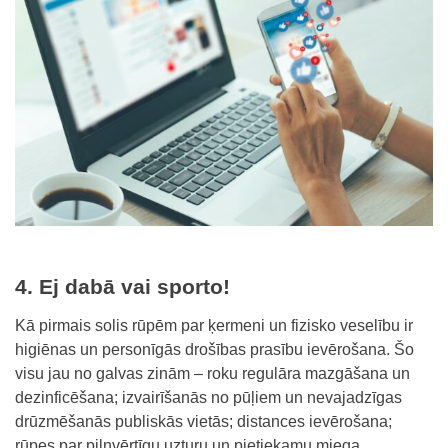
4. Ej dabā vai sporto!
Kā pirmais solis rūpēm par ķermeni un fizisko veselību ir
higiēnas un personīgās drošības prasību ievērošana. Šo
visu jau no galvas zinām – roku regulāra mazgāšana un
dezinficēšana; izvairīšanās no pūļiem un nevajadzīgas
drūzmēšanās publiskās vietās; distances ievērošana;
rūpes par pilnvērtīgu uzturu un pietiekamu miega