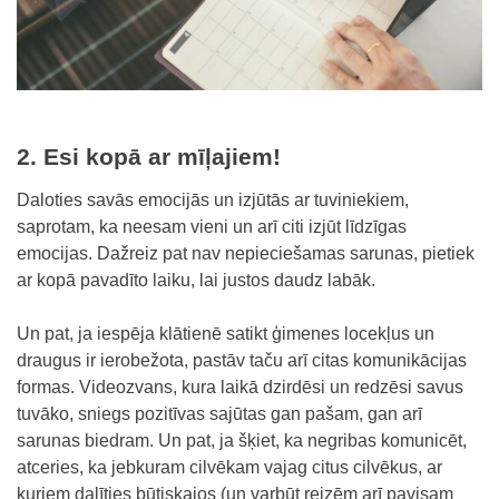
2. Esi kopā ar mīļajiem!
Daloties savās emocijās un izjūtās ar tuviniekiem,
saprotam, ka neesam vieni un arī citi izjūt līdzīgas
emocijas. Dažreiz pat nav nepieciešamas sarunas, pietiek
ar kopā pavadīto laiku, lai justos daudz labāk.
Un pat, ja iespēja klātienē satikt ģimenes locekļus un
draugus ir ierobežota, pastāv taču arī citas komunikācijas
formas. Videozvans, kura laikā dzirdēsi un redzēsi savus
tuvāko, sniegs pozitīvas sajūtas gan pašam, gan arī
sarunas biedram. Un pat, ja šķiet, ka negribas komunicēt,
atceries, ka jebkuram cilvēkam vajag citus cilvēkus, ar
kuriem dalīties būtiskajos (un varbūt reizēm arī pavisam