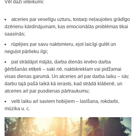
Vēl daži ieteikumi:
atceries par veselīgu uzturu, tostarp neļaujoties grādīgo
dzērienu kārdinājumam, kas emocionālās problēmas tikai
saasinās;
rūpējies par savu naktsmieru, ejot laicīgi gulēt un
neguļot pārlieku ilgi;
pat strādājot mājās, darba dienās ievēro darba
ģērbšanās etiķeti – saki nē, naktskreklam vai pidžamai
visas dienas garumā. Un atceries arī par darba laiku – sāc
darbu tajā pašā laikā kā ierasts, kad strādā klātienē, un
atceries arī par pusdienas pārtraukumu;
velti laiku arī saviem hobijiem – lasīšana, rokdarbi,
mūzika u. c.