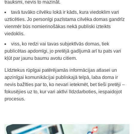
trauksmi, nevis to mazināt.
tavā tuvāko cilvēku lokā ir kāds, kura viedoklim vari
uzticēties. Jo personīgi pazīstama cilvēka domas gandrīz
vienmēr būs nomierinošākas nekā publiski izteikts
viedoklis.
viss, ko redzi vai tavas subjektīvās domas, tiek
publicētas apdomīgi, jo pretējā gadījumā arī tu pats vari
kļūt par jaunu baumu avotu citiem.
Līdztekus rūpīgai patērējamās informācijas atlasei un
apzinīgai komunikācijai publiskajā telpā, laba doma ir
nevis bažīties par to, ko nevari ietekmēt, bet tieši pretēji –
fokusējies uz to, kur vari aktīvi līdzdarboties, iespaidojot
procesus.