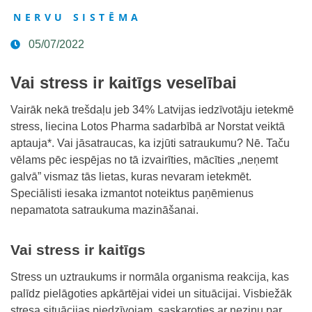
NERVU SISTĒMA
05/07/2022
Vai stress ir kaitīgs veselībai
Vairāk nekā trešdaļu jeb 34% Latvijas iedzīvotāju ietekmē
stress, liecina
Lotos Pharma sadarbībā ar Norstat veiktā
aptauja
*. Vai jāsatraucas, ka izjūti satraukumu? Nē. Taču
vēlams pēc iespējas no tā izvairīties, mācīties „neņemt
galvā” vismaz tās lietas, kuras nevaram ietekmēt.
Speciālisti iesaka izmantot noteiktus paņēmienus
nepamatota satraukuma mazināšanai.
Vai stress ir kaitīgs
Stress un uztraukums ir normāla organisma reakcija, kas
palīdz pielāgoties apkārtējai videi un situācijai. Visbiežāk
stresa situācijas piedzīvojam, saskaroties ar neziņu par