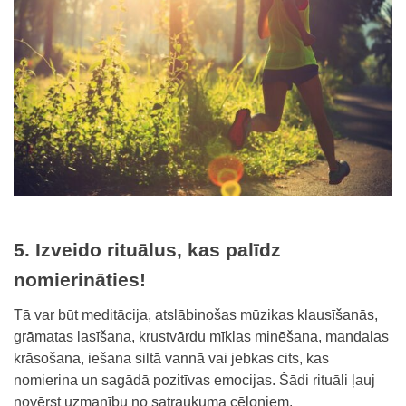
5. Izveido rituālus, kas palīdz
nomierināties!
Tā var būt meditācija, atslābinošas mūzikas klausīšanās,
grāmatas lasīšana, krustvārdu mīklas minēšana, mandalas
krāsošana, iešana siltā vannā vai jebkas cits, kas
nomierina un sagādā pozitīvas emocijas. Šādi rituāli ļauj
novērst uzmanību no satraukuma cēloņiem.