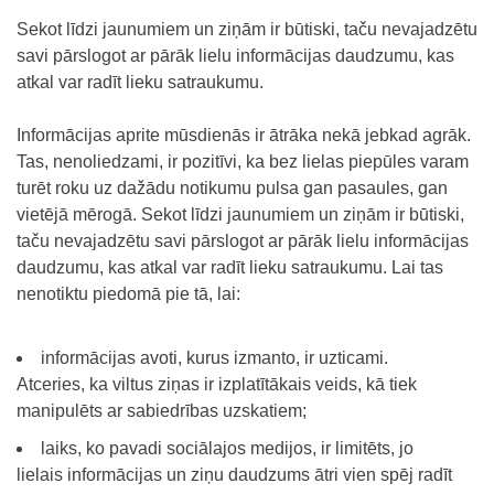
Sekot līdzi jaunumiem un ziņām ir būtiski, taču nevajadzētu
savi pārslogot ar pārāk lielu informācijas daudzumu, kas
atkal var radīt lieku satraukumu.
Informācijas aprite mūsdienās ir ātrāka nekā jebkad agrāk.
Tas, nenoliedzami, ir pozitīvi, ka bez lielas piepūles varam
turēt roku uz dažādu notikumu pulsa gan pasaules, gan
vietējā mērogā. Sekot līdzi jaunumiem un ziņām ir būtiski,
taču nevajadzētu savi pārslogot ar pārāk lielu informācijas
daudzumu, kas atkal var radīt lieku satraukumu. Lai tas
nenotiktu piedomā pie tā, lai:
informācijas avoti, kurus izmanto, ir uzticami.
Atceries, ka viltus ziņas ir izplatītākais veids, kā tiek
manipulēts ar sabiedrības uzskatiem;
laiks, ko pavadi sociālajos medijos, ir limitēts, jo
lielais informācijas un ziņu daudzums ātri vien spēj radīt