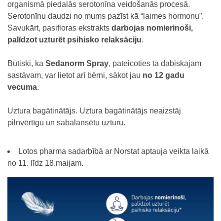
organismā piedalās serotonīna veidošanās procesā.
Serotonīnu daudzi no mums pazīst kā “laimes hormonu”.
Savukārt, pasifloras ekstrakts
darbojas nomierinoši,
palīdzot uzturēt psihisko relaksāciju
.
Būtiski, ka
Sedanorm Spr
a
y
, pateicoties tā dabiskajam
sastāvam, var lietot arī bērni, sākot jau
no 12 gadu
vecuma
.
Uztura bagātinātājs. Uztura bagātinātājs neaizstāj
pilnvērtīgu un sabalansētu uzturu.
Lotos pharma sadarbībā ar Norstat aptauja veikta laikā
no 11. līdz 18.maijam.