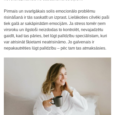
Pirmais un svarīgākais solis emocionālo problēmu
risināšanā ir tās saskatīt un izprast. Lielākoties cilvēki paši
tiek galā ar sakāpinātām emocijām. Ja stress tomēr ņem
virsroku un ilgstoši neizdodas to kontrolēt, nevajadzētu
gaidīt, kad tas pāries, bet lūgt palīdzību speciālistam, kuri
var atrisināt šķietami neatrisināmo. Jo galvenais ir
nepakautrēties lūgt palīdzību – pēc tam tas atmaksāsies.