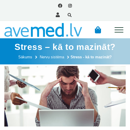
Stress – kā to mazināt?
Sākums
Nervu sistēma
Stress - kā to mazināt?