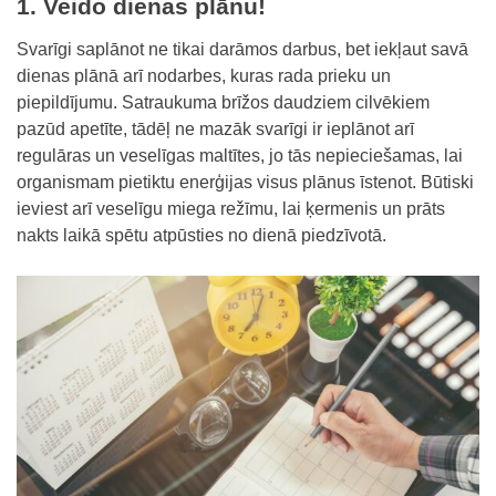
1. Veido dienas plānu!
Svarīgi saplānot ne tikai darāmos darbus, bet iekļaut savā
dienas plānā arī nodarbes, kuras rada prieku un
piepildījumu. Satraukuma brīžos daudziem cilvēkiem
pazūd apetīte, tādēļ ne mazāk svarīgi ir ieplānot arī
regulāras un veselīgas maltītes, jo tās nepieciešamas, lai
organismam pietiktu enerģijas visus plānus īstenot. Būtiski
ieviest arī veselīgu miega režīmu, lai ķermenis un prāts
nakts laikā spētu atpūsties no dienā piedzīvotā.