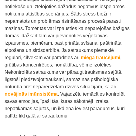
notiekošo un iztēlojoties dažādus negatīvus iespējamos
notikumu attīstības scenārijus. Šāds stress bieži ir
nepamatots un problēmas risināšanas procesā parasti
mazinās. Tomēr tas var izpausties kā nepārejošas bažīgas
domas, dažkārt tam var pievienoties veģetatīvas
izpausmes, piemēram, pastiprināta svīšana, paātrināta
elpošana un sirdsdarbība. Ja satraukums piemeklē
regulāri, cilvēkam var parādīties arī
miega traucējumi
,
grūtības koncentrēties, nomāktība, vēlme izolēties.
Nekontrolēts satraukums var pāraugt trauksmes sajūtā.
Ilgstoši piedzīvojot trauksmi, samazinās psiholoģiskā
noturība pret neparedzētām dzīves situācijām, kā arī
novājinās imūnsistēma
. Vajadzētu iemācīties kontrolēt
savas emocijas, īpaši tās, kuras sākotnēji izraisa
nepatīkamas sajūtas, un ikdienā ieviest paradumus, kuri
palīdz tikt galā ar satraukumu.