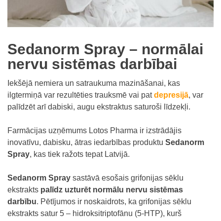
Sedanorm Spray – normālai
nervu sistēmas darbībai
Iekšējā nemiera un satraukuma mazināšanai, kas
ilgtermiņā var rezultēties trauksmē vai pat
depresijā
, var
palīdzēt arī dabiski, augu ekstraktus saturoši līdzekļi.
Farmācijas uzņēmums Lotos Pharma ir izstrādājis
inovatīvu, dabisku, ātras iedarbības produktu
Sedanorm
Spray
, kas tiek ražots tepat Latvijā.
Sedanorm Spray
sastāvā esošais grifonijas sēklu
ekstrakts
palīdz uzturēt normālu nervu sistēmas
darbību
. Pētījumos ir noskaidrots, ka grifonijas sēklu
ekstrakts satur 5 – hidroksitriptofānu (5-HTP), kurš