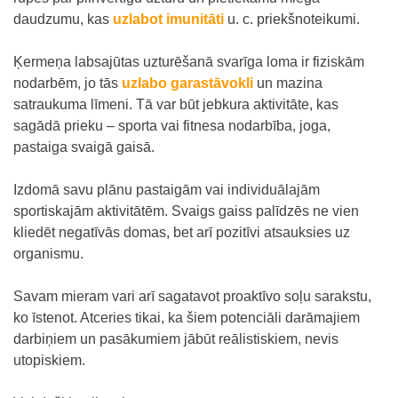
daudzumu, kas
uzlabot imunitāti
u. c. priekšnoteikumi.
Ķermeņa labsajūtas uzturēšanā svarīga loma ir fiziskām
nodarbēm, jo tās
uzlabo garastāvokli
un mazina
satraukuma līmeni. Tā var būt jebkura aktivitāte, kas
sagādā prieku – sporta vai fitnesa nodarbība, joga,
pastaiga svaigā gaisā.
Izdomā savu plānu pastaigām vai individuālajām
sportiskajām aktivitātēm. Svaigs gaiss palīdzēs ne vien
kliedēt negatīvās domas, bet arī pozitīvi atsauksies uz
organismu.
Savam mieram vari arī sagatavot proaktīvo soļu sarakstu,
ko īstenot. Atceries tikai, ka šiem potenciāli darāmajiem
darbiņiem un pasākumiem jābūt reālistiskiem, nevis
utopiskiem.