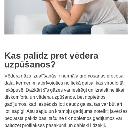
Kas palīdz pret vēdera
uzpūšanos?
Vēdera gāzu izdalīšanās ir normāla gremošanas procesa
daļa, ķermenim atbrīvojoties no liekā gaisa, kas virpuļo tā
iekšpusē. Dažkārt šīs gāzes var iestrēgt un izraisīt ne tikai
diskomfortu un vēdera uzpūšanos, bet nopietnos
gadījumos, kad iestrēdzis ļoti daudz gaisa, tas var būt arī
ļoti sāpīgi. Asu sāpju un krampju gadījumā noteikti jāvēršas
pēc ārsta palīdzības, taču ne tik nopietnos gadījumos var
palīdzēt profilakses pasākumi un dabiski līdzekļi.