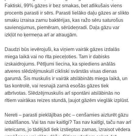
Faktiski, 99% gāzes ir bez smakas, bet atlikušais viens
procents parasti ir sērs. Parasti lielāko daļu gāzes ar slikto
smaku izraisa zarnu baktērijas, kas ražo sēru saturošus
savienojumus, piemēram, sērūdeņradi. Daļa gāzu var
izkļūt no ķermeņa arī ar atraugām.
Daudzi būs ievērojuši, ka viņiem vairāk gāzes izdalās
miega laikā vai no rīta pieceļoties. Tam ir dabisks
izskaidrojums. Pētījumi liecina, ka spiediens anālās
atveres slēdzējmuskulī cikliski svārstās visas dienas
garumā. Šis muskulis ir vairāk atslābināts miega laikā, un
tas kontrolē, vai resnajā zarnā esošās gāzes tiek
atbrīvotas. Slēdzējmuskulis arī spontāni atslābinās no
rītiem vairākas reizes stundā, ļaujot gāzēm vieglāk izplūst.
Nereti – parasti pieklājības pēc – cenšamies aizturēt gāzu
izdalīšanos. Vai tas nav kaitīgi? Tas nav kaitīgi, taču nav arī
ieteicams, jo tādējādi tiek izstieptas zarnas, izraisot vēdera