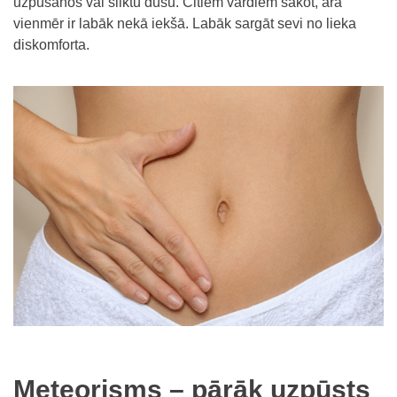
uzpūšanos vai sliktu dūšu. Citiem vārdiem sakot, ārā
vienmēr ir labāk nekā iekšā. Labāk sargāt sevi no lieka
diskomforta.
Meteorisms – pārāk uzpūsts