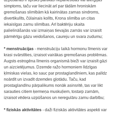
simptoms, taču var liecināt arī par tādām hroniskām
gremošanas slimībām kā kairinātas zarnas sindroms,
divertikulīts, čūlainais kolīts, Krona slimība un citas
iekaisīgas zarnu slimības. Arī baktēriju skaita
palielināšanās vai izmaiņas tievajās zarnās var izraisīt
pārmērīgu gāzu veidošanos, caureju un svara zudumu;
* menstruācijas
- menstruāciju laikā hormonu līmenis var
krasi svārstīties, izraisot vairākas gremošanas problēmas.
Augsts estrogēna līmenis organismā bieži var izraisīt gāzi
un aizcietējumus. Dzemde ražo hormoniem līdzīgas
ķīmiskas vielas, ko sauc par prostaglandīniem, kas palīdz
noārdīt un izvadīt dzemdes gļotādu. Taču, kad
prostaglandīnu pārpalikums nonāk asinsritē, tas var likt
sarauties citiem ķermeņa muskuļiem, tostarp zarnām,
izraisot vēdera uzpūšanos un neregulāru zarnu darbību;
* fiziskās aktivitātes
- daži fiziskās aktivitātes aspekti var