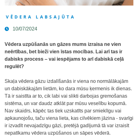
VĒDERA LABSAJŪTA
10/07/2024
Vēdera uzpūšanās un gāzes mums izraisa ne vien
neērtības, bet bieži vien īstas mocības. Lai arī tas ir
dabisks process – vai iespējams to arī dabiskā ceļā
regulēt?
Skaļa vēdera gāzu izdalīšanās ir viena no normālākajām
un dabiskākajām lietām, ko dara mūsu ķermenis ik dienas.
Tā ir saistīta ar to, cik labi vai slikti darbojas gremošanas
sistēma, un var daudz atklāt par mūsu veselību kopumā.
Nav skaidrs, kāpēc tas tiek uzskatīts par smieklīgu vai
apkaunojošu, taču viena lieta, kas cilvēkiem jāzina - svarīgi
ir izvadīt nevajadzīgu gāzi, pretējā gadījumā tā var izraisīt
nepatīkamu vēdera uzpūšanos un sāpes vēderā.