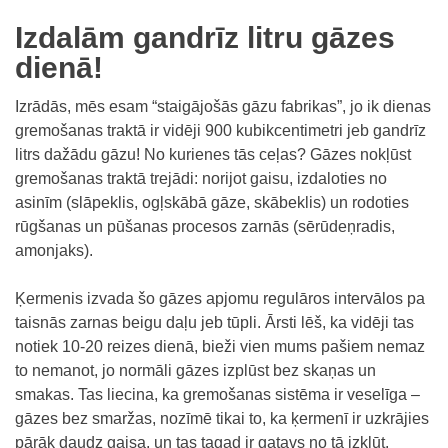
Izdalām gandrīz litru gāzes
dienā!
Izrādās, mēs esam “staigājošās gāzu fabrikas”, jo ik dienas
gremošanas traktā ir vidēji 900 kubikcentimetri jeb gandrīz
litrs dažādu gāzu! No kurienes tās ceļas? Gāzes nokļūst
gremošanas traktā trejādi: norijot gaisu, izdaloties no
asinīm (slāpeklis, ogļskābā gāze, skābeklis) un rodoties
rūgšanas un pūšanas procesos zarnās (sērūdeņradis,
amonjaks).
Ķermenis izvada šo gāzes apjomu regulāros intervālos pa
taisnās zarnas beigu daļu jeb tūpli. Ārsti lēš, ka vidēji tas
notiek 10-20 reizes dienā, bieži vien mums pašiem nemaz
to nemanot, jo normāli gāzes izplūst bez skaņas un
smakas. Tas liecina, ka gremošanas sistēma ir veselīga –
gāzes bez smaržas, nozīmē tikai to, ka ķermenī ir uzkrājies
pārāk daudz gaisa, un tas tagad ir gatavs no tā izkļūt.