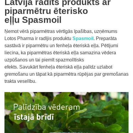
Latvijā radīts produkts ar
piparmētru ēterisko
eļļu Spasmoil
Ņemot vērā piparmētras vērtīgās īpašības, uzņēmums
Lotos Pharma ir radījis produktu
Spasmoil
. Preparāta
sastāvā ir piparmētru un fenheļa ēteriskā eļļa. Pētījumi
liecina, ka piparmētras ēteriskā eļļa samazina vēdera
uzpūšanos un tai piemīt spazmolītisks
efekts. Savukārt fenheļa ēteriskā eļļa palīdz uzlabot
gremošanu un tāpat kā piparmētra rūpējas par gremošanas
trakta veselību.