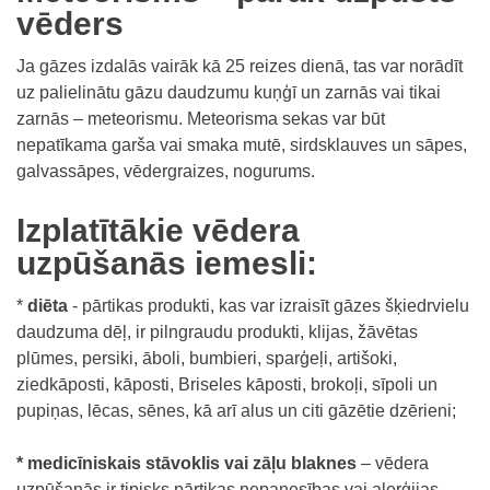
vēders
Ja gāzes izdalās vairāk kā 25 reizes dienā, tas var norādīt
uz palielinātu gāzu daudzumu kuņģī un zarnās vai tikai
zarnās – meteorismu. Meteorisma sekas var būt
nepatīkama garša vai smaka mutē, sirdsklauves un sāpes,
galvassāpes, vēdergraizes, nogurums.
Izplatītākie vēdera
uzpūšanās iemesli:
*
diēta
- pārtikas produkti, kas var izraisīt gāzes šķiedrvielu
daudzuma dēļ, ir pilngraudu produkti, klijas, žāvētas
plūmes, persiki, āboli, bumbieri, sparģeļi, artišoki,
ziedkāposti, kāposti, Briseles kāposti, brokoļi, sīpoli un
pupiņas, lēcas, sēnes, kā arī alus un citi gāzētie dzērieni;
* medicīniskais stāvoklis vai zāļu blaknes
– vēdera
uzpūšanās ir tipisks pārtikas nepanesības vai alerģijas