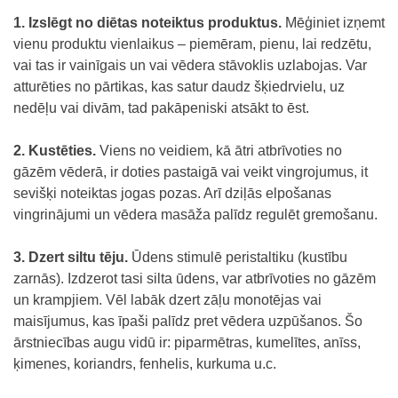
1. Izslēgt no diētas noteiktus produktus.
Mēģiniet izņemt
vienu produktu vienlaikus – piemēram, pienu, lai redzētu,
vai tas ir vainīgais un vai vēdera stāvoklis uzlabojas. Var
atturēties no pārtikas, kas satur daudz šķiedrvielu, uz
nedēļu vai divām, tad pakāpeniski atsākt to ēst.
2. Kustēties.
Viens no veidiem, kā ātri atbrīvoties no
gāzēm vēderā, ir doties pastaigā vai veikt vingrojumus, it
sevišķi noteiktas jogas pozas. Arī dziļās elpošanas
vingrinājumi un vēdera masāža palīdz regulēt gremošanu.
3. Dzert siltu tēju.
Ūdens stimulē peristaltiku (kustību
zarnās). Izdzerot tasi silta ūdens, var atbrīvoties no gāzēm
un krampjiem. Vēl labāk dzert zāļu monotējas vai
maisījumus, kas īpaši palīdz pret vēdera uzpūšanos. Šo
ārstniecības augu vidū ir: piparmētras, kumelītes, anīss,
ķimenes, koriandrs, fenhelis, kurkuma u.c.