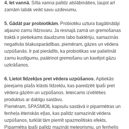
4. Iet vannā.
Silta vanna palīdz atslābināties, ļaujot arī
zarnām labāk veikt savu uzdevumu.
5. Gādāt par probiotikām.
Probiotiku uztura bagātinātāji
atjauno zarnu līdzsvaru. Ja resnajā zarnā un gremošanas
traktā ir pietiekams daudzums labo baktēriju, samazinās
negatīvās blakusparādības, piemēram, gāzes un vēdera
uzpūšanās. Ir pat pierādīts, ka probiotikas var palielināt
zarnu kustīgumu, paātrinot gremošanu un kavējot gāzu
uzkrāšanos.
6. Lietot līdzekļus pret vēdera uzpūšanos.
Aptiekās
pieejams plašs klāsts līdzekļu, kas paredzēti īpaši pret
vēdera gāzēm un uzpūšanos. Ieteicams izvēlēties
produktus ar dabīgu sastāvu.
Piemēram, SPASMOIL kapsulu sastāvā ir piparmētras un
fenheļa ēteriskās eļļas, kas palīdz samazināt vēdera
uzpūšanos, turklāt tām piemīt spazmolītisks efekts.
Piparmētra īpaši palīdz mazināt meteorismu, un fenhelis