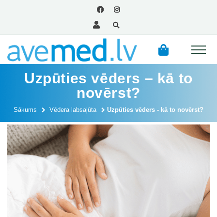
Uzpūties vēders – kā to
novērst?
Sākums
Vēdera labsajūta
Uzpūties vēders - kā to novērst?