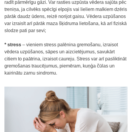
radīt pārmērīgu gāzi. Var rasties uzpūsta vēdera sajūta pēc
treniņa, ja cilvēks spēcīgi elpojis vai lieliem malkiem dzēris
pārāk daudz ūdens, reizē norijot gaisu. Vēdera uzpūšanos
var izraisīt arī pārāk maza šķidruma lietošana, kā arī fiziskā
slodze pati par sevi;
* stress
– vieniem stress palēnina gremošanu, izraisot
vēdera uzpūšanos, sāpes un aizcietējumus, savukārt
citiem to paātrina, izraisot caureju. Stress var arī pasliktināt
gremošanas traucējumus, piemēram, kuņģa čūlas un
kairinātu zarnu sindromu.