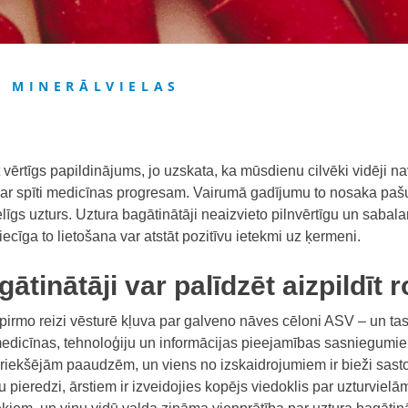
, MINERĀLVIELAS
 vērtīgs papildinājums, jo uzskata, ka mūsdienu cilvēki vidēji nav
ar spīti medicīnas progresam. Vairumā gadījumu to nosaka paš
īgs uzturs. Uztura bagātinātāji neaizvieto pilnvērtīgu un sabal
ecīga to lietošana var atstāt pozitīvu ietekmi uz ķermeni.
gātinātāji var palīdzēt aizpildīt
pirmo reizi vēsturē kļuva par galveno nāves cēloni ASV – un tas
medicīnas, tehnoloģiju un informācijas pieejamības sasniegumie
riekšējām paaudzēm, un viens no izskaidrojumiem ir bieži sast
 pieredzi, ārstiem ir izveidojies kopējs viedoklis par uzturvielām