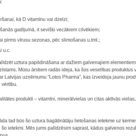
m:
ršanai, kā D vitamīnu vai dzelzi;
kšanās gadījumā, it sevišķi vecākiem cilvēkiem;
 pirms vīrusu sezonas, pēc slimošanas u.tml.;
i u.c.
īdzēt uztura papildināšana ar dažiem galvenajiem elementiem, 
pazīstams. Mūsu ārstiem radās ideja, ka šos veselības produktus 
 ar Latvijas uzņēmumu “Lotos Pharma”, kas izveidoja jaunu produ
 vērtību.
litātes produkti – vitamīni, minerālvielas un citas aktīvās viel
kāda tad būs šo uztura bagātinātāju lietošanas ietekme uz ķermen
tu šo ietekmi. Mēs jums palīdzēsim saprast, kādus galvenos rezu
īnus.