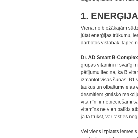
1. ENERĢIJ
Viena no biežākajām sūdzī
jūtat enerģijas trūkumu, i
darbotos vislabāk, tāpēc ne
Dr. AD Smart B-Complex
grupas vitamīni ir svarīgi
pētījumu liecina, ka B vita
izmantot visas šūnas. B1 v
taukus un olbaltumvielas en
desmitiem ķīmisko reakciju
vitamīni ir nepieciešami 
vitamīns ne vien palīdz at
ja tā trūkst, var rasties no
Vēl viens izplatīts iemesl