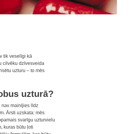
 tik veselīgi kā
u cilvēku dzīvesveida
ansētu uzturu – to mēs
 robus uzturā?
 nav mainījies līdz
m. Ārsti uzskata: mēs
opamais svarīgu uzturvielu
, kuras būtu ļoti