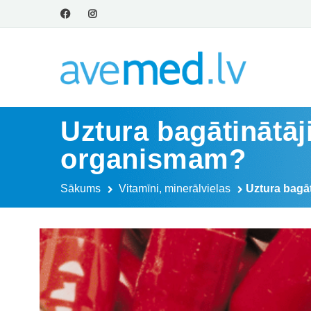
Uztura bagātinātāj
organismam?
Sākums
Vitamīni, minerālvielas
Uztura bagā