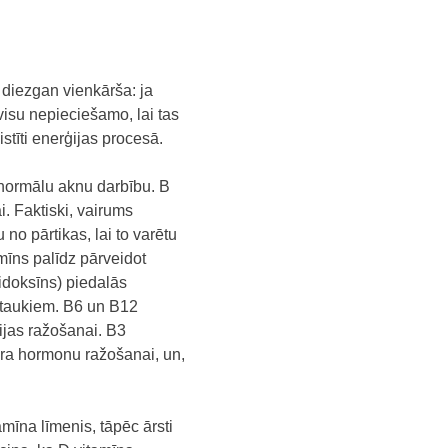
 diezgan vienkārša: ja
visu nepieciešamo, lai tas
stīti enerģijas procesā.
 normālu aknu darbību. B
i. Faktiski, vairums
 no pārtikas, lai to varētu
mīns palīdz pārveidot
ridoksīns) piedalās
n taukiem. B6 un B12
ijas ražošanai. B3
zera hormonu ražošanai, un,
mīna līmenis, tāpēc ārsti