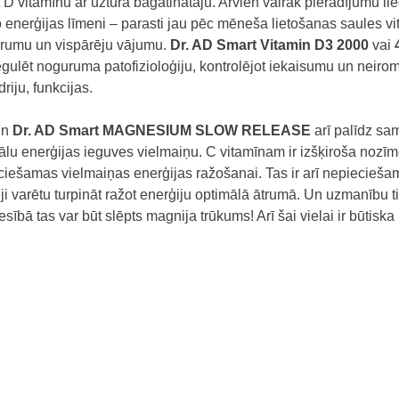
D vitamīnu ar uztura bagātinātāju. Arvien vairāk pierādījumu li
enerģijas līmeni – parasti jau pēc mēneša lietošanas saules v
urumu un vispārēju vājumu.
Dr. AD Smart Vitamin D3 2000
vai
regulēt noguruma patofizioloģiju, kontrolējot iekaisumu un neirome
riju, funkcijas.
n
Dr. AD Smart
MAGNESIUM SLOW RELEASE
arī palīdz s
lu enerģijas ieguves vielmaiņu. C vitamīnam ir izšķiroša nozī
ciešamas vielmaiņas enerģijas ražošanai. Tas ir arī nepiecieša
iji varētu turpināt ražot enerģiju optimālā ātrumā. Un uzmanību 
esībā tas var būt slēpts magnija trūkums! Arī šai vielai ir būtis
 UN KAULI KĻŪS STIPRĀKI
itāšu dēļ, kā arī gadiem ejot, daudziem ķermenis “sāk ierūsēt”, 
tad kļūst par ārstu galveno rūpi. Lai arī novecošanu nevar aptur
alēnināt šo procesu. Piemēram, vāji kāju muskuļi ir novecošanas