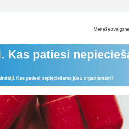
Mēneša zvaigzne
i. Kas patiesi nepiecie
tinātāji. Kas patiesi nepieciešams jūsu organismam?