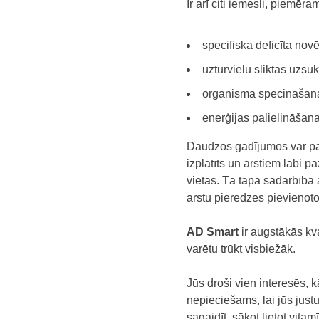
Ir arī citi iemesli, piemēra
specifiska deficīta novē
uzturvielu sliktas uzsū
organisma spēcināšanai
enerģijas palielināšana
Daudzos gadījumos var pal
izplatīts un ārstiem labi 
vietas. Tā tapa sadarbība
ārstu pieredzes pievienoto
AD Smart
ir augstākās kva
varētu trūkt visbiežāk.
Jūs droši vien interesēs, 
nepieciešams, lai jūs jus
sagaidīt, sākot lietot vitam