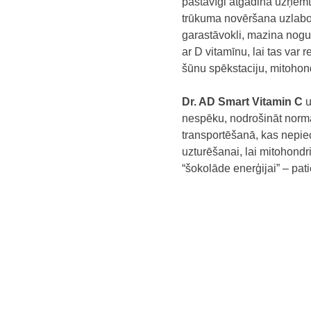
pastāvīgi atgādina uzņemt 
trūkuma novēršana uzlabo 
garastāvokli, mazina nog
ar D vitamīnu, lai tas var 
šūnu spēkstaciju, mitohond
Dr. AD Smart Vitamin C
u
nespēku, nodrošināt normā
transportēšanā, kas nepie
uzturēšanai, lai mitohondr
“šokolāde enerģijai” – pati
2. MUSKUĻI
Nepietiekamu fizisko aktiv
kustību aparāta problēmas 
uzturvielas var palīdzēt p