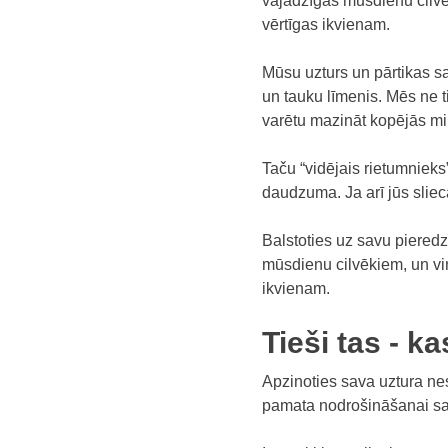
vajadzīgas mūsdienu cilvē
vērtīgas ikvienam.
Mūsu uzturs un pārtikas sa
un tauku līmenis. Mēs ne 
varētu mazināt kopējās mi
Taču “vidējais rietumniek
daudzuma. Ja arī jūs sliec
Balstoties uz savu pieredzi
mūsdienu cilvēkiem, un vi
ikvienam.
Tieši tas - 
Apzinoties sava uztura nes
pamata nodrošināšanai sav