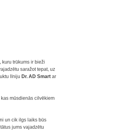
kuru trūkums ir bieži
vajadzētu saražot tepat, uz
ktu līniju
Dr. AD Smart
ar
as, kas mūsdienās cilvēkiem
i un cik ilgs laiks būs
ltātus jums vajadzētu