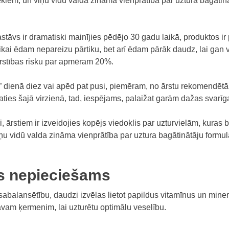
kiem, un viņu vidū valda zināma vienprātība par uztura bagātin
stāvs ir dramatiski mainījies pēdējo 30 gadu laikā, produktos i
tikai ēdam nepareizu pārtiku, bet arī ēdam pārāk daudz, lai gan
rstības risku par apmēram 20%.
s” dienā diez vai apēd pat pusi, piemēram, no ārstu rekomendēt
aties šajā virzienā, tad, iespējams, palaižat garām dažas svarīg
, ārstiem ir izveidojies kopējs viedoklis par uzturvielām, kuras b
ņu vidū valda zināma vienprātība par uztura bagātinātāju formul
kas nepieciešams
abalansētību, daudzi izvēlas lietot papildus vitamīnus un miner
am ķermenim, lai uzturētu optimālu veselību.