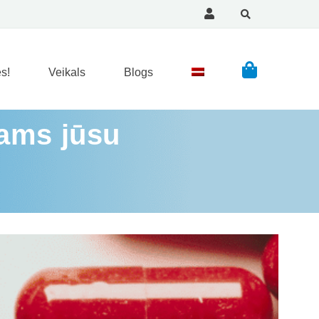
s!
Veikals
Blogs
šams jūsu