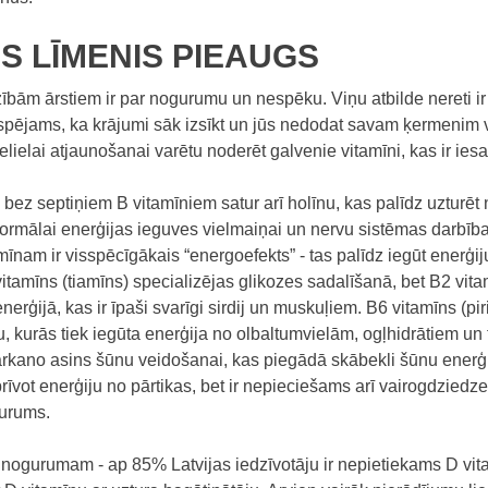
AS LĪMENIS PIEAUGS
bām ārstiem ir par nogurumu un nespēku. Viņu atbilde nereti ir
espējams, ka krājumi sāk izsīkt un jūs nedodat savam ķermenim 
lielai atjaunošanai varētu noderēt galvenie vitamīni, kas ir iesai
bez septiņiem B vitamīniem satur arī holīnu, kas palīdz uzturēt
 normālai enerģijas ieguves vielmaiņai un nervu sistēmas darbība
mīnam ir visspēcīgākais “energoefekts” - tas palīdz iegūt enerģiju
itamīns (tiamīns) specializējas glikozes sadalīšanā, bet B2 vita
erģijā, kas ir īpaši svarīgi sirdij un muskuļiem. B6 vitamīns (pi
, kurās tiek iegūta enerģija no olbaltumvielām, ogļhidrātiem u
sarkano asins šūnu veidošanai, kas piegādā skābekli šūnu enerģ
brīvot enerģiju no pārtikas, bet ir nepieciešams arī vairogdzied
gurums.
s nogurumam - ap 85% Latvijas iedzīvotāju ir nepietiekams D vita