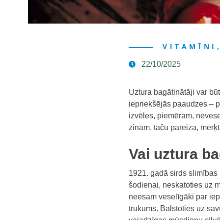
VITAMĪNI
22/10/2025
Uztura bagātinātāji var būt
iepriekšējās paaudzes – p
izvēles, piemēram, nevesel
zinām, taču pareiza, mērķti
Vai uztura ba
1921. gadā sirds slimības 
šodienai, neskatoties uz 
neesam veselīgāki par iep
trūkums. Balstoties uz savu