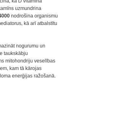
ecina, ka D vitamīna
itamīns uzmundrina
4000
nodrošina organismu
diatorus, kā arī atbalstītu
amazināt nogurumu un
me taukskābju
ms mitohondriju veselības
tiem, kam tā kārojas
ka loma enerģijas ražošanā.
un pacientu balsta un
ēt, dažas ārstu ieteiktās
 sastāvdaļa, jo zūd