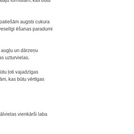
ātāju formulām, kas būtu
r patiešām augsts cukura
 veselīgi ēšanas paradumi
ā augļu un dārzeņu
as uzturvielas.
ūtu ļoti vajadzīgas
ām, kas būtu vērtīgas
ālvielas vienkārši laba