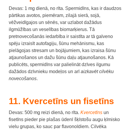
Devas: 1 mg dienā, no rīta.
Spermidīns, kas ir daudzos
pārtikas avotos, piemēram, zilajā sierā, sojā,
vēžveidīgajos un sēnēs, var uzlabot dažādus
ilgmūžības un veselības biomarķierus.
Tā
pretnovecošanās iedarbība ir saistīta ar tā galveno
spēju izraisīt autofagiju, šūnu mehānismu, kas
pielāgojas stresam un bojājumiem, kas izraisa šūnu
atjaunošanos un dažu šūnu daļu atjaunošanos.
Kā
publicēts, spermidīns var palielināt dzīves ilgumu
dažādos dzīvnieku modeļos un arī
aizkavēt cilvēku
novecošanos
.
11. Kvercetīns un fisetīns
Devas: 500 mg reizi dienā, no rīta.
Kvercetīns
un
fisetīns pieder pie plašas ūdenī šķīstošu augu ķīmisko
vielu grupas, ko sauc par flavonoīdiem.
Cilvēka