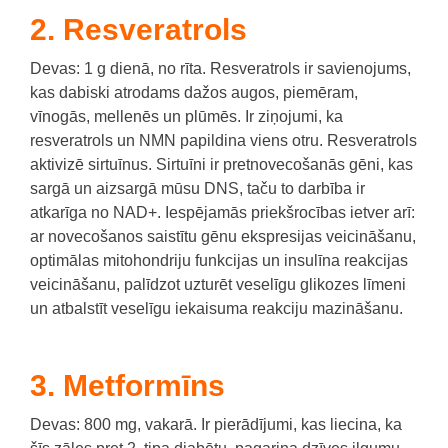
2. Resveratrols
Devas: 1 g dienā, no rīta.
Resveratrols ir savienojums,
kas dabiski atrodams dažos augos, piemēram,
vīnogās, mellenēs un plūmēs.
Ir ziņojumi, ka
resveratrols un NMN papildina viens otru.
Resveratrols
aktivizē sirtuīnus.
Sirtuīni ir pretnovecošanās gēni, kas
sargā un aizsargā mūsu DNS, taču to darbība ir
atkarīga no NAD+.
Iespējamās priekšrocības ietver arī:
ar novecošanos saistītu gēnu ekspresijas veicināšanu,
optimālas mitohondriju funkcijas un insulīna reakcijas
veicināšanu, palīdzot uzturēt veselīgu glikozes līmeni
un atbalstīt veselīgu iekaisuma reakciju mazināšanu.
3. Metformīns
Devas: 800 mg, vakarā.
Ir pierādījumi, kas liecina, ka