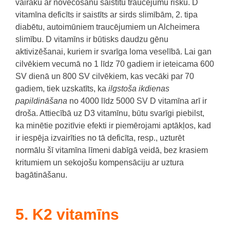
vairāku ar novecošanu saistītu traucējumu risku.
D
vitamīna deficīts ir saistīts ar sirds slimībām, 2. tipa
diabētu, autoimūniem traucējumiem un Alcheimera
slimību.
D vitamīns ir būtisks daudzu gēnu
aktivizēšanai, kuriem ir svarīga loma veselībā.
Lai gan
cilvēkiem vecumā no 1 līdz 70 gadiem ir ieteicama 600
SV dienā un 800 SV cilvēkiem, kas vecāki par 70
gadiem, tiek uzskatīts, ka
ilgstoša ikdienas
papildināšan
a
no 4000 līdz 5000 SV D vitamīna arī ir
droša. Attiecībā uz D3 vitamīnu, būtu svarīgi piebilst,
ka minētie pozitīvie efekti ir piemērojami aptākļos, kad
ir iespēja izvairīties no tā deficīta, resp., uzturēt
normālu šī vitamīna līmeni dabīgā veidā, bez krasiem
kritumiem un sekojošu kompensāciju ar uztura
bagātināšanu.
5. K2 vitamīns