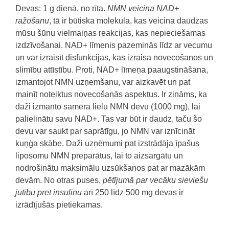
Devas: 1 g dienā, no rīta.
NMN veicina NAD+
ražošanu
, tā ir būtiska molekula, kas veicina daudzas
mūsu šūnu vielmaiņas reakcijas, kas nepieciešamas
izdzīvošanai.
NAD+ līmenis pazeminās līdz ar vecumu
un var izraisīt disfunkcijas, kas izraisa novecošanos un
slimību attīstību.
Proti, NAD+ līmeņa paaugstināšana,
izmantojot NMN uzņemšanu, var aizkavēt un pat
mainīt noteiktus novecošanās aspektus.
Ir zināms, ka
daži izmanto samērā lielu
NMN devu (1000 mg), lai
palielinātu savu NAD+.
Tas var būt ir daudz, taču šo
devu var saukt par saprātīgu, jo NMN var iznīcināt
kuņģa skābe.
Daži uzņēmumi pat izstrādāja īpašus
liposomu NMN preparātus, lai to aizsargātu un
nodrošinātu maksimālu uzsūkšanos pat ar mazākām
devām.
No otras puses,
pētījumā par vecāku sieviešu
jutību pret insulīnu
arī 250 līdz 500 mg devas ir
izrādījušās pietiekamas.