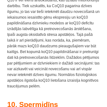
Q10 ir vēl viens antioksidants, kas uzlabo mitohondriju
darbību.
Tiek uzskatīts, ka CoQ10 pagarina dzīves
ilgumu, jo tas var tieši ietekmēt daudzu novecošanā un
iekaisumos iesaistīto gēnu ekspresiju un koQ10
papildināšana dzīvnieku modeļos ar koQ10 deficītu
izrādījās labvēlīga kā pretnovecošanās ārstēšana,
īpaši augsta oksidatīvā stresa apstākļos.
Tajā pašā
laikā ir arī pierādījumi, kas norāda, ka, piemēram,
pārāk mazs koQ10 daudzums pieaugušajiem var būt
kaitīgs.
Bet kopumā koQ10 papildināšanai ir pretrunīgi
dati kā pretnovecošanās līdzeklim.
Dažādos pētījumos
par pētījumiem ar dzīvniekiem ir dažādi secinājumi: tas
var aizkavēt vai veicināt novecošanu vai arī vispār
nevar ietekmēt dzīves ilgumu.
Normālos fizioloģiskos
apstākļos ilgstoša koQ10 lietošana izraisīja kognitīvos
traucējumus pelēm.
10. Spermidīns