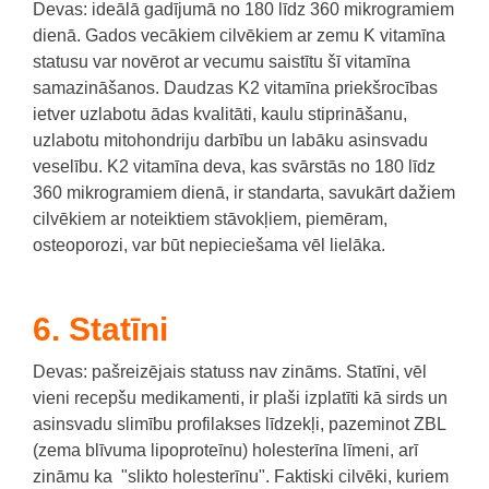
Devas: ideālā gadījumā no 180 līdz 360 mikrogramiem
dienā.
Gados vecākiem cilvēkiem ar zemu K vitamīna
statusu var novērot ar vecumu saistītu šī vitamīna
samazināšanos.
Daudzas K2 vitamīna priekšrocības
ietver uzlabotu ādas kvalitāti, kaulu stiprināšanu,
uzlabotu mitohondriju darbību un labāku asinsvadu
veselību.
K2 vitamīna deva, kas svārstās no 180 līdz
360 mikrogramiem dienā, ir standarta, savukārt dažiem
cilvēkiem ar noteiktiem stāvokļiem, piemēram,
osteoporozi, var būt nepieciešama vēl lielāka.
6. Statīni
Devas: pašreizējais statuss nav zināms.
Statīni, vēl
vieni recepšu medikamenti, ir plaši izplatīti kā sirds un
asinsvadu slimību profilakses līdzekļi, pazeminot ZBL
(zema blīvuma lipoproteīnu) holesterīna līmeni, arī
zināmu ka "slikto holesterīnu".
Faktiski cilvēki, kuriem