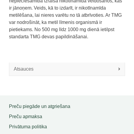
nepieciešamība izraisa nikotīnamīda veidošanos, kas
ir jānoņem. Veids, kā to izdarīt, ir nikotīnamīda
metilēšana, lai nieres varētu no tā atbrīvoties. Ar TMG
var nodrošināt, ka metil līmenis organismā ir
pietiekams. No 500 mg līdz 1000 mg dienā ietilpst
standarta TMG devas papildināšanai.
Atsauces
Preču piegāde un atgriešana
Preču apmaksa
Privātuma politika