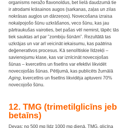
organisms neražo flavonoīdus, bet lielā daudzumā tie
ir atrodami krāsainos augos (sarkanas, zaļas un zilas
nokrāsas augļos un dārzeņos).
Novecošana izraisa
nokalpojošo šūnu uzkrāšanos, veco šūnu, kas jau
pārtraukušas vairoties, bet pašas vēl nemirst, tāpēc tās
tiek sauktas arī par "zombiju šūnām".
Rezultātā tas
uzkrājas un var arī veicināt iekaisumu, kas paātrina
deģeneratīvos procesus.
Kā senolītiskie līdzekļi –
savienojumu klase, kas var iznīcināt novecojošas
šūnas – kvercetīns un fisetīns var efektīvi likvidēt
novecojošās šūnas.
Pētījumā, kas publicēts žurnālā
Aging
, kvercetīns un fisetīns likvidēja aptuveni 70%
novecojošo šūnu.
12. TMG (trimetilglicīns jeb
betaīns)
Devas: no 500 mg līdz 1000 mg dienā. TMG, glicīna