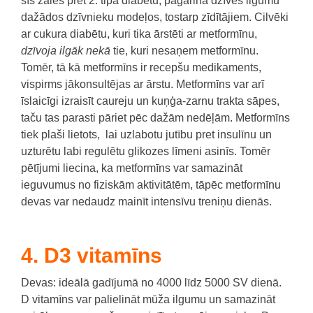
šīs zāles pret 2. tipa diabētu, pagarina dzīves ilgumu
dažādos dzīvnieku modeļos, tostarp zīdītājiem.
Cilvēki
ar cukura diabētu, kuri tika ārstēti ar metformīnu,
dzīvoja ilgāk nekā
tie, kuri nesaņem metformīnu.
Tomēr, tā kā metformīns ir recepšu medikaments,
vispirms jākonsultējas ar ārstu.
Metformīns var arī
īslaicīgi izraisīt caureju un kuņģa-zarnu trakta sāpes,
taču tas parasti pāriet pēc dažām nedēļām.
Metformīns
tiek plaši lietots, lai uzlabotu jutību pret insulīnu un
uzturētu labi regulētu glikozes līmeni asinīs.
Tomēr
pētījumi liecina, ka metformīns var samazināt
ieguvumus no fiziskām aktivitātēm, tāpēc metformīnu
devas var nedaudz mainīt intensīvu treniņu dienās.
4. D3 vitamīns
Devas: ideālā gadījumā no 4000 līdz 5000 SV dienā.
D vitamīns var palielināt mūža ilgumu un samazināt