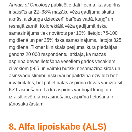
Annals of Oncology
publicētie dati liecina, ka aspirīns
ir saistīts ar 22–38% mazāku vēža gadījumu skaitu
aknās, aizkuņģa dziedzerī, barības vadā, kuņģī un
resnajā zarnā.
Kolorektālā vēža gadījumā riska
samazinājums tiek novērots par 10%, lietojot 75-100
mg dienā un par 35% riska samazinājums, lietojot 325
mg dienā.
Tikmēr klīniskais pētījums, kurā piedalījās
gandrīz 20 000 respondentu, atklāja, ka mazas
aspirīna devas lietošana veseliem gados vecākiem
cilvēkiem (≥65 un vairāk) būtiski nesamazina sirds un
asinsvadu slimību risku vai nepaildzina dzīvildzi bez
invaliditātes, bet palielinātas aspirīna devas var izraisīt
KZT
asiņošanu. Tā kā aspirīns var bojāt kuņģi un
izraisīt ievērojamu asiņošanu, aspirīna lietošana ir
jānosaka ārstam.
8. Alfa lipoiskābe (ALS)