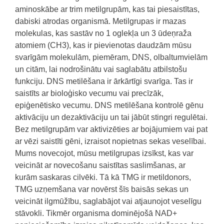
aminoskābe ar trim metilgrupām, kas tai piesaistītas,
dabiski atrodas organismā. Metilgrupas ir mazas
molekulas, kas sastāv no 1 oglekļa un 3 ūdeņraža
atomiem (CH3), kas ir pievienotas daudzām mūsu
svarīgām molekulām, piemēram, DNS, olbaltumvielām
un citām, lai nodrošinātu vai saglabātu atbilstošu
funkciju. DNS metilēšana ir ārkārtīgi svarīga. Tas ir
saistīts ar bioloģisko vecumu vai precīzāk,
epiģenētisko vecumu. DNS metilēšana kontrolē gēnu
aktivāciju un dezaktivāciju un tai jābūt stingri regulētai.
Bez metilgrupām var aktivizēties ar bojājumiem vai pat
ar vēzi saistīti gēni, izraisot nopietnas sekas veselībai.
Mums novecojot, mūsu metilgrupas izsīkst, kas var
veicināt ar novecošanu saistītas saslimšanas, ar
kurām saskaras cilvēki. Tā kā TMG ir metildonors,
TMG uzņemšana var novērst šīs baisās sekas un
veicināt ilgmūžību, saglabājot vai atjaunojot veselīgu
stāvokli. Tikmēr organisma dominējošā NAD+