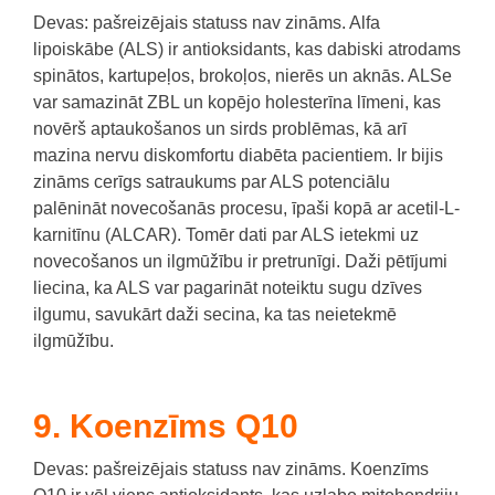
Devas: pašreizējais statuss nav zināms.
Alfa
lipoiskābe (ALS) ir antioksidants, kas dabiski atrodams
spinātos, kartupeļos, brokoļos, nierēs un aknās.
ALSe
var samazināt ZBL un kopējo holesterīna līmeni, kas
novērš aptaukošanos un sirds problēmas, kā arī
mazina nervu diskomfortu diabēta pacientiem.
Ir bijis
zināms cerīgs satraukums par ALS potenciālu
palēnināt novecošanās procesu, īpaši kopā ar acetil-L-
karnitīnu (ALCAR).
Tomēr dati par ALS ietekmi uz
novecošanos un ilgmūžību ir pretrunīgi.
Daži pētījumi
liecina, ka ALS var pagarināt noteiktu sugu dzīves
ilgumu, savukārt daži secina, ka tas neietekmē
ilgmūžību.
9. Koenzīms Q10
Devas: pašreizējais statuss nav zināms.
Koenzīms