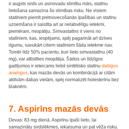
ir augsts sirds un asinsvadu slimību risks, statīnu
lietošana samazina šo slimības risku.
Ne visiem
statīniem piemīt pretnovecošanās īpašības un statīnu
uzņemšana ir saistīta arī ar nelabvēlīgu ietekmi,
piemēram, miopātiju.
Simvastatīns ir viens no
statīniem, kas, iespējams, spēj pagarināt arī dzīves
ilgumu, savukārt citiem statīniem šāda ietekme nav.
Tomēr līdz 50% pacientu, kuri lieto simvastatīnu (40
mg), var attīstīties miopātija. Šādos un līdzīgos
gadījumos ir ieteicams lietot sintētisko statīnu
dabīgos
analogus
, kas mazās devās un kombinācijā ar citām
aktīvām dabas vielām, spēj normalizēt holesterīnu bez
blaknēm.
7. Aspirīns mazās devās
Devas: 83 mg dienā.
Aspirīnu īpaši lieto, lai
samazinātu sirdslēkmes, iekaisuma un pat vēža risku.