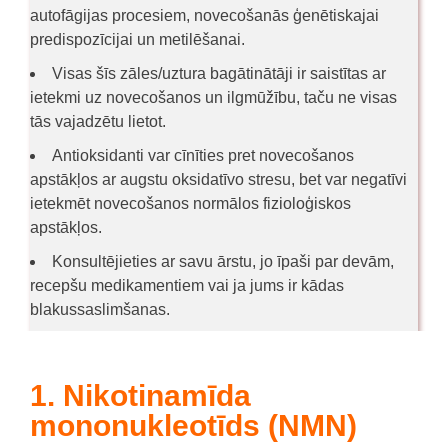
autofāgijas procesiem, novecošanās ģenētiskajai
predispozīcijai un metilēšanai.
Visas šīs zāles/uztura bagātinātāji ir saistītas ar
ietekmi uz novecošanos un ilgmūžību, taču ne visas
tās vajadzētu lietot.
Antioksidanti var cīnīties pret novecošanos
apstākļos ar augstu oksidatīvo stresu, bet var negatīvi
ietekmēt novecošanos normālos fizioloģiskos
apstākļos.
Konsultējieties ar savu ārstu, jo īpaši par devām,
recepšu medikamentiem vai ja jums ir kādas
blakussaslimšanas.
1. Nikotinamīda
mononukleotīds (NMN)