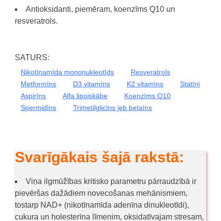
Antioksidanti, piemēram, koenzīms Q10 un
resveratrols.
SATURS:
Nikotīnamīda mononukleotīds
Resveratrols
Metformīns
D3 vitamīns
K2 vitamīns
Statīni
Aspirīns
Alfa lipoiskābe
Koenzīms Q10
Spermidīns
Trimetilglicīns jeb betaīns
Svarīgākais šajā rakstā:
Viņa ilgmūžības kritisko parametru pārraudzībā ir
pievēršas dažādiem novecošanas mehānismiem,
tostarp NAD+ (nikotīnamīda adenīna dinukleotīdi),
cukura un holesterīna līmenim, oksidatīvajam stresam,