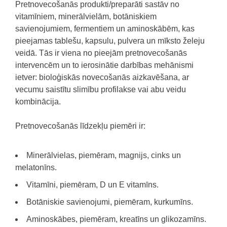
Pretnovecošanās produkti/preparāti sastāv no
vitamīniem, minerālvielām, botāniskiem
savienojumiem, fermentiem un aminoskābēm, kas
pieejamas tablešu, kapsulu, pulvera un mīksto želeju
veidā.
Tās ir viena no pieejām pretnovecošanās
intervencēm un to ierosinātie darbības mehānismi
ietver:
bioloģiskās novecošanās aizkavēšana, ar
vecumu saistītu slimību profilakse vai abu veidu
kombinācija.
Pretnovecošanās līdzekļu piemēri ir:
Minerālvielas, piemēram, magnijs, cinks un
melatonīns.
Vitamīni, piemēram, D un E vitamīns.
Botāniskie savienojumi, piemēram, kurkumīns.
Aminoskābes, piemēram, kreatīns un glikozamīns.