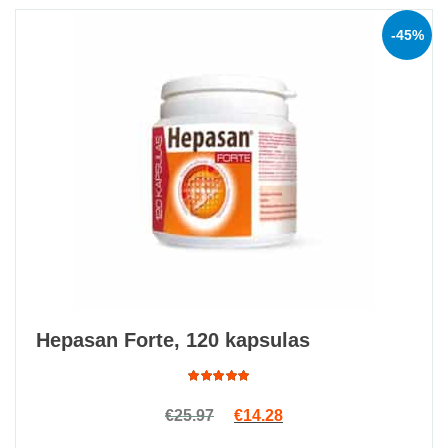
-45%
Hepasan Forte, 120 kapsulas
Rated
Original price was: €25.97.
Current price is: €14.2
€
25.97
€
14.28
4.91
out
of 5