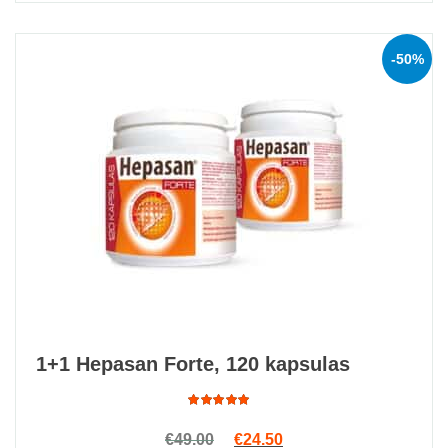
-50%
1+1 Hepasan Forte, 120 kapsulas
Rated
Original price was: €49.00.
Current price is: €24.5
€
49.00
€
24.50
4.92
out