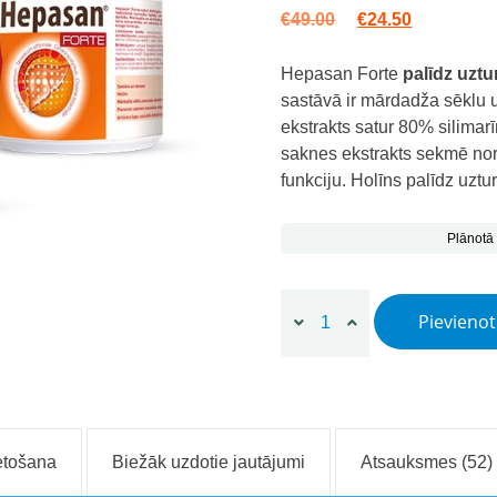
Original price wa
Current pr
€
49.00
€
24.50
Hepasan Forte
palīdz uzt
sastāvā ir mārdadža sēklu u
ekstrakts satur 80% silima
saknes ekstrakts sekmē nor
funkciju. Holīns palīdz uzt
Plānotā
1+1 Hepasan Forte, 120 kap
Pievieno
etošana
Biežāk uzdotie jautājumi
Atsauksmes (52)