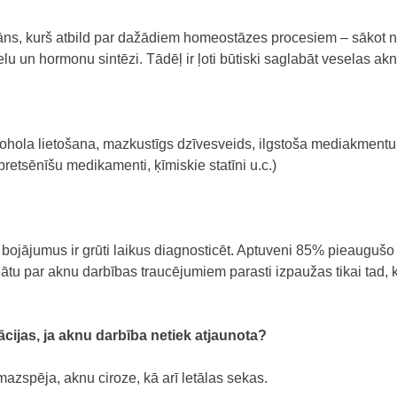
rgāns, kurš atbild par dažādiem homeostāzes procesiem – sākot n
lu un hormonu sintēzi. Tādēļ ir ļoti būtiski saglabāt veselas ak
ohola lietošana, mazkustīgs dzīvesveids, ilgstoša mediakmentu
 pretsēnīšu medikamenti, ķīmiskie statīni u.c.)
 bojājumus ir grūti laikus diagnosticēt. Aptuveni 85% pieaugušo i
ātu par aknu darbības traucējumiem parasti izpaužas tikai tad, 
cijas, ja aknu darbība netiek atjaunota?
mazspēja, aknu ciroze, kā arī letālas sekas.