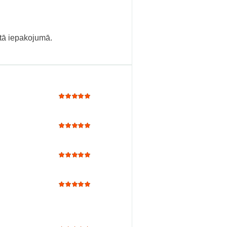
gtā iepakojumā.
Rated
5
out of 5
Rated
5
out of 5
Rated
5
out of 5
Rated
5
out of 5