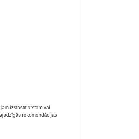
am izstāstīt ārstam vai
 vajadzīgās rekomendācijas