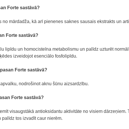
san Forte sastāvā?
ts no mārdadža, kā arī pienenes saknes sausais ekstrakts un art
an Forte sastāvā?
lu lipīdu un homocisteīna metabolismu un palīdz uzturēt normā
ķēdes izveidojot esenciālo fosfolipīdu.
epasan Forte sastāvā?
apvalku, nodrošinot aknu šūnu aizsardzību.
asan Forte sastāvā?
piemīt visaugstākā antioksidantu aktivitāte no visiem dārzeņiem
 palīdz tos izvadīt caur nierēm.