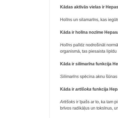
Kādas aktīvās vielas ir Hepa
Holīns un silamarīns, kas iegū
Kāda ir holīna nozīme Hepas
Holīns
palīdz nodrošināt normā
organismā, tas piesaista lipīdu 
Kāda ir
silimarīna
funkcija H
Silimarīns
spēcina aknu šūnas 
Kāda ir
artišoka
funkcija Hep
Artišoks
ir īpašs ar to, ka tam 
brīvos radikāļus un toksīnus, un