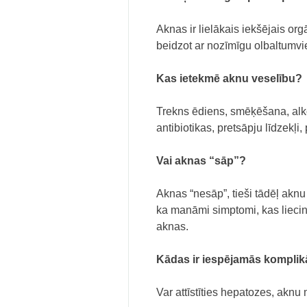
Aknas ir lielākais iekšējais o
beidzot ar nozīmīgu olbaltumvie
Kas ietekmē aknu veselību?
Trekns ēdiens, smēķēšana, alk
antibiotikas, pretsāpju līdzekļi,
Vai aknas “sāp”?
Aknas “nesāp”, tieši tādēļ aknu
ka manāmi simptomi, kas liecin
aknas.
Kādas ir iespējamās komplikā
Var attīstīties hepatozes, aknu 