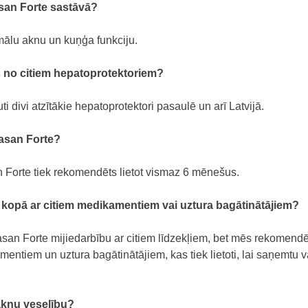
asan Forte sastāvā?
ālu aknu un kuņģa funkciju.
s no citiem hepatoprotektoriem?
i divi atzītākie hepatoprotektori pasaulē un arī Latvijā.
epasan Forte?
Forte tiek rekomendēts lietot vismaz 6 mēnešus.
e kopā ar citiem medikamentiem vai uztura bagātinātājiem?
an Forte mijiedarbību ar citiem līdzekļiem, bet mēs rekomendēj
entiem un uztura bagātinātājiem, kas tiek lietoti, lai saņemtu
 aknu veselību?