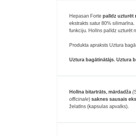
Hepasan Forte
palīdz uzturēt
ekstrakts satur 80% silimarīna
funkciju. Holīns palīdz uzturēt
Produkta apraksts Uztura bagāt
Uztura bagātinātājs. Uztura b
Holīna bitartrāts, mārdadža
(
officinale
)
saknes sausais eks
želatīns (kapsulas apvalks).