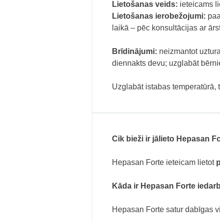
Lietošanas veids:
ieteicams li
Lietošanas ierobežojumi:
paau
laikā – pēc konsultācijas ar ārs
Brīdinājumi:
neizmantot uztura 
diennakts devu; uzglabāt bērn
Uzglabāt istabas temperatūrā, 
Cik bieži ir jālieto Hepasan F
Hepasan Forte ieteicam lietot
p
Kāda ir Hepasan Forte iedar
Hepasan Forte satur dabīgas vi