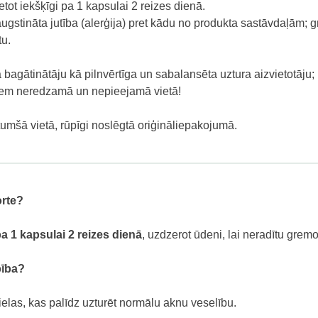
etot iekšķīgi pa 1 kapsulai 2 reizes dienā.
gstināta jutība (alerģija) pret kādu no produkta sastāvdaļām; 
tu.
bagātinātāju kā pilnvērtīga un sabalansēta uztura aizvietotāju;
iem neredzamā un nepieejamā vietā!
tumšā vietā, rūpīgi noslēgtā oriģināliepakojumā.
orte?
a 1 kapsulai 2 reizes dienā
, uzdzerot ūdeni, lai neradītu grem
bība?
elas, kas palīdz uzturēt normālu aknu veselību.