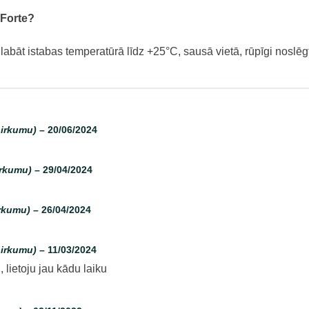
 Forte?
labāt istabas temperatūrā līdz +25°C, sausā vietā, rūpīgi noslē
pirkumu)
–
20/06/2024
irkumu)
–
29/04/2024
irkumu)
–
26/04/2024
pirkumu)
–
11/03/2024
 lietoju jau kādu laiku