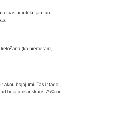
o cīņas ar infekcijām un
nas.
 lietošana (kā piemēram,
r aknu bojājumi. Tas ir tādēļ,
kad bojājums ir skāris 75% no