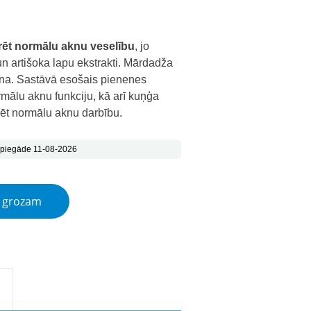
s: €49.00.
ice is: €24.50.
urēt normālu aknu veselību
, jo
n artišoka lapu ekstrakti. Mārdadža
rīna. Sastāvā esošais pienenes
mālu aknu funkciju, kā arī kuņģa
urēt normālu aknu darbību.
 piegāde 11-08-2026
sulas quantity
t grozam