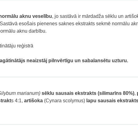
 normālu aknu veselību
, jo sastāvā ir mārdadža sēklu un artiš
. Sastāvā esošais pienenes saknes ekstrakts sekmē normālu aknu
 normālu aknu darbību.
inātāju reģistrā
agātinātājs neaizstāj pilnvērtīgu un sabalansētu uzturu.
Silybum marianum)
sēklu sausais ekstrakts
(silimarīns 80%)
,
trakt
s 4:1,
artišoka
(Cynara scolymus)
lapu sausais ekstrakt