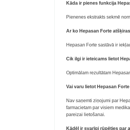
Kāda ir pienes funkcija Hep
Pienenes ekstrakts sekmē norm
Ar ko Hepasan Forte atšķira
Hepasan Forte sastāvā ir iekļaut
Cik ilgi ir ieteicams lietot H
Optimālam rezultātam Hepasan 
Vai varu lietot Hepasan Fort
Nav saņemti ziņojumi par Hepas
farmacietam par visiem medikam
pareizai lietošanai.
Kādēļ ir svarīgi rūpēties par