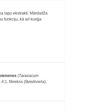
oka lapu ekstrakti. Mārdadža
 funkciju, kā arī kuņģa
pienenes
(
Taraxacum
s
4:1, fibrekss (šķiedrviela),