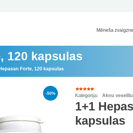
Mēneša zvaigzne
, 120 kapsulas
Hepasan Forte, 120 kapsulas
-50%
Kategorija:
Aknu veselīb
49
Rated
4.92
out
1+1 Hepas
of 5
based
on
kapsulas
customer
ratings