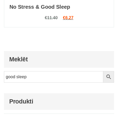
No Stress & Good Sleep
Original price was: €11.40.
Current price is: €6.27.
€
11.40
€
6.27
Meklēt
Produkti