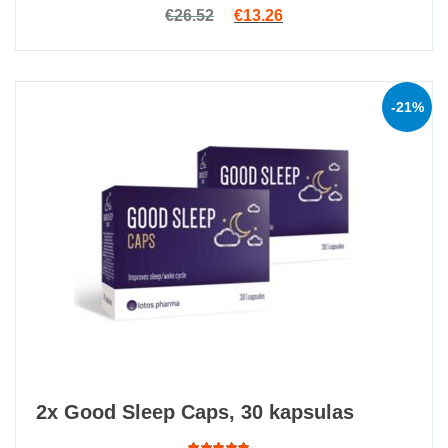
Rated
Original price was: €26.52.
Current price is: €13.2
€
26.52
€
13.26
4.93
out
of 5
-21%
2x Good Sleep Caps, 30 kapsulas