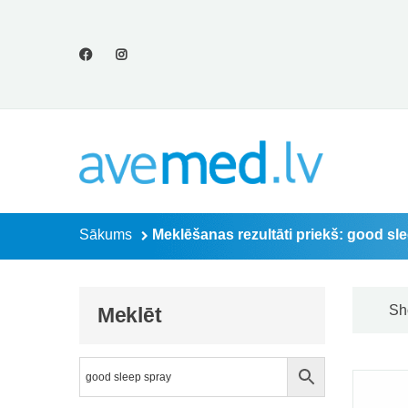
Meklēšanas rezultā
Sākums
Meklēšanas rezultāti priekš: good sl
Sh
Meklēt