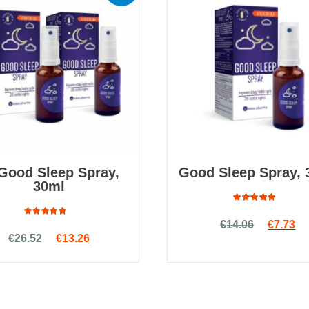
Good Sleep Spray,
Good Sleep Spray, 
30ml
Rated
Original
Cu
€
14.06
€
7.73
4.80
out
Rated
of 5
Original price was: €26.52.
Current price is: €13.26.
€
26.52
€
13.26
4.93
out
of 5