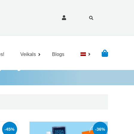
s!
Veikals
Blogs
spray
-45%
-36%