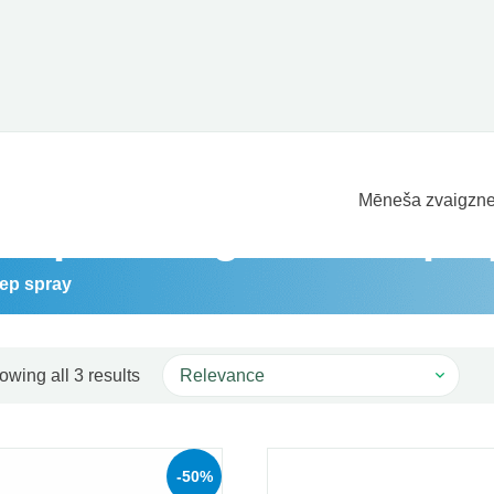
Mēneša zvaigzne
ti priekš: good sleep 
eep spray
Sorted by popularity
owing all 3 results
-50%