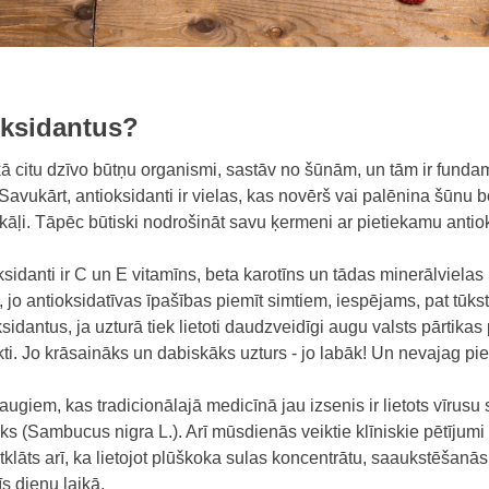
oksidantus?
kā citu dzīvo būtņu organismi, sastāv no šūnām, un tām ir funda
vukārt, antioksidanti ir vielas, kas novērš vai palēnina šūnu 
dikāļi. Tāpēc būtiski nodrošināt savu ķermeni ar pietiekamu ant
sidanti ir C un E vitamīns, beta karotīns un tādas minerālviela
e, jo antioksidatīvas īpašības piemīt simtiem, iespējams, pat tūk
idantus, ja uzturā tiek lietoti daudzveidīgi augu valsts pārtikas 
ti. Jo krāsaināks un dabiskāks uzturs - jo labāk! Un nevajag piem
ugiem, kas tradicionālajā medicīnā jau izsenis ir lietots vīrus
ks (Sambucus nigra L.). Arī mūsdienās veiktie klīniskie pētījumi ir 
Atklāts arī, ka lietojot plūškoka sulas koncentrātu, saaukstēšanā
s dienu laikā.