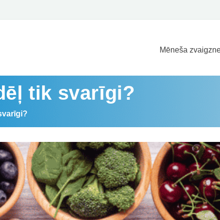
Mēneša zvaigzne
ēļ tik svarīgi?
svarīgi?