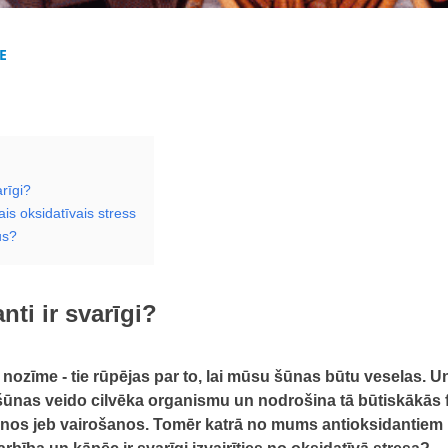
E
arīgi?
ais oksidatīvais stress
us?
nti ir svarīgi?
ozīme - tie rūpējas par to, lai mūsu šūnas būtu veselas. Un,
o šūnas veido cilvēka organismu un nodrošina tā būtiskākās
anos jeb vairošanos. Tomēr katrā no mums antioksidantiem p