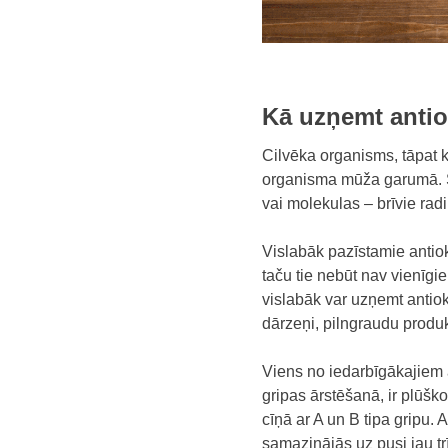
Kā uzņemt anti
Cilvēka organisms, tāpat 
organisma mūža garumā. Sa
vai molekulas – brīvie ra
Vislabāk pazīstamie antiok
taču tie nebūt nav vienīgi
vislabāk var uzņemt antioks
dārzeņi, pilngraudu produk
Viens no iedarbīgākajiem a
gripas ārstēšanā, ir plūško
cīņā ar A un B tipa gripu. 
samazinājās uz pusi jau trī