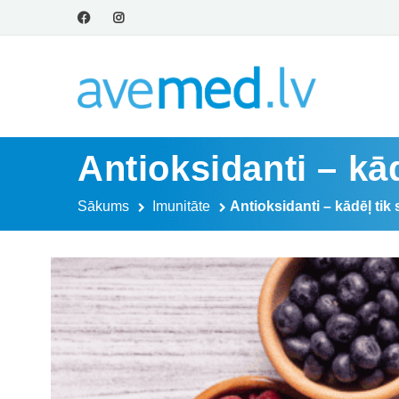
Antioksidanti – kād
Sākums
Imunitāte
Antioksidanti – kādēļ tik 