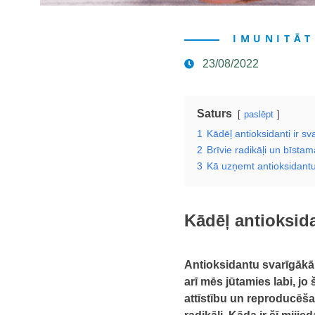
IMUNITĀT
23/08/2022
Saturs
paslēpt
1
Kādēļ antioksidanti ir sv
2
Brīvie radikāļi un bīstam
3
Kā uzņemt antioksidant
Kādēļ antioksida
Antioksidantu svarīgākā n
arī mēs jūtamies labi, j
attīstību un reproducēš