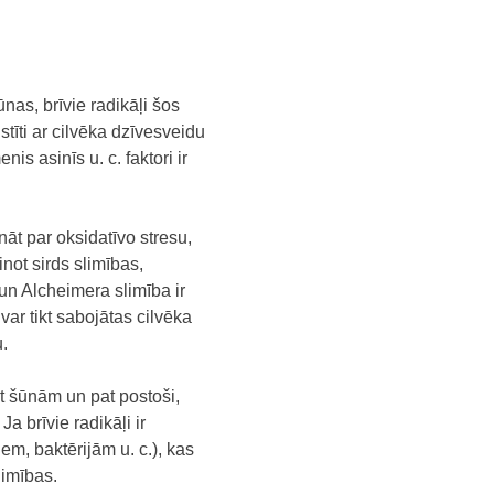
šūnas, brīvie radikāļi šos
stīti ar cilvēka dzīvesveidu
is asinīs u. c. faktori ir
āt par oksidatīvo stresu,
inot sirds slimības,
 un Alcheimera slimība ir
 var tikt sabojātas cilvēka
.
et šūnām un pat postoši,
a brīvie radikāļi ir
em, baktērijām u. c.), kas
limības.