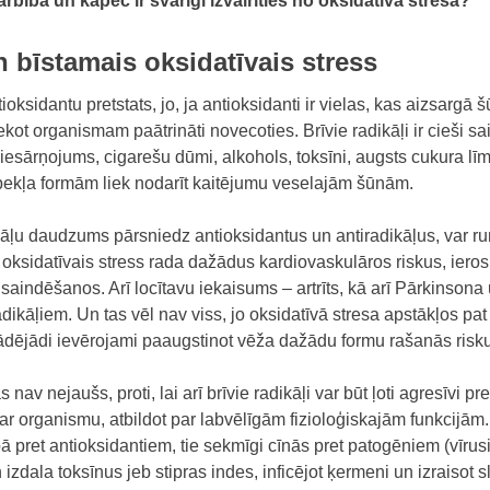
darbība un kāpēc ir svarīgi izvairīties no oksidatīvā stresa?
un bīstamais oksidatīvais stress
ntioksidantu pretstats, jo, ja antioksidanti ir vielas, kas aizsargā 
ekot organismam paātrināti novecoties. Brīvie radikāļi ir cieši sai
iesārņojums, cigarešu dūmi, alkohols, toksīni, augsts cukura līmen
ābekļa formām liek nodarīt kaitējumu veselajām šūnām.
ļu daudzums pārsniedz antioksidantus un antiradikāļus, var run
šs oksidatīvais stress rada dažādus kardiovaskulāros riskus, ieros
saindēšanos. Arī locītavu iekaisums – artrīts, kā arī Pārkinsona
radikāļiem. Un tas vēl nav viss, jo oksidatīvā stresa apstākļos pat
dējādi ievērojami paaugstinot vēža dažādu formu rašanās risku
v nejaušs, proti, lai arī brīvie radikāļi var būt ļoti agresīvi pr
par organismu, atbildot par labvēlīgām fizioloģiskajām funkcijām. J
 pret antioksidantiem, tie sekmīgi cīnās pret patogēniem (vīrusi
dala toksīnus jeb stipras indes, inficējot ķermeni un izraisot s