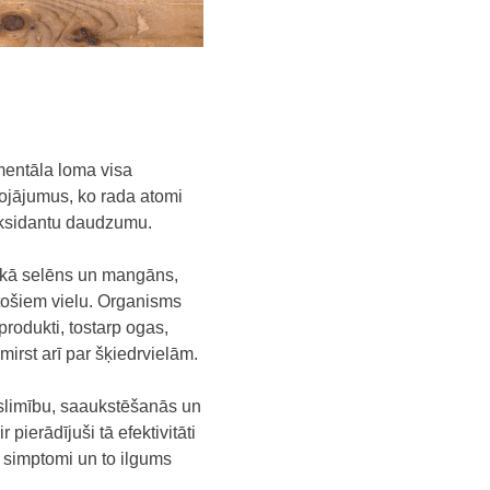
mentāla loma visa
bojājumus, ko rada atomi
ioksidantu daudzumu.
s kā selēns un mangāns,
stošiem vielu. Organisms
produkti, tostarp ogas,
irst arī par šķiedrvielām.
u slimību, saaukstēšanās un
pierādījuši tā efektivitāti
s simptomi un to ilgums