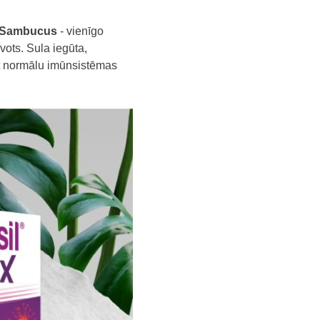
Sambucus
- vienīgo
vots. Sula iegūta,
t normālu imūnsistēmas