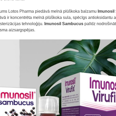
ēmums Lotos Pharma piedāvā melnā plūškoka balzamu
Imunosil
tāvā ir koncentrēta melnā plūškoka sula, spēcīgs antioksidantu a
sterizācijas tehnoloģiju.
Imunosil
Sambucus
palīdz nodrošinā
isma aizsargspējas.