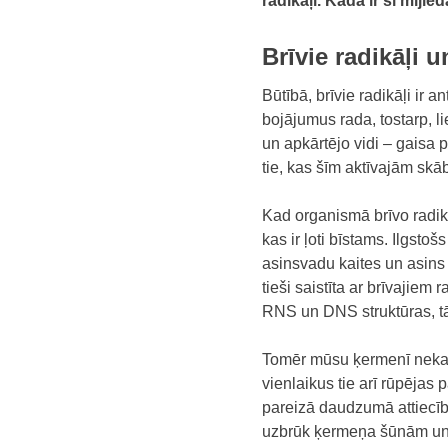
radikāļi. Kāda ir šī mijie
Brīvie radikāļi 
Būtībā, brīvie radikāļi ir a
bojājumus rada, tostarp, li
un apkārtējo vidi – gaisa p
tie, kas šīm aktīvajām sk
Kad organismā brīvo radikā
kas ir ļoti bīstams. Ilgsto
asinsvadu kaites un asins 
tieši saistīta ar brīvajiem 
RNS un DNS struktūras, tā
Tomēr mūsu ķermenī nekas na
vienlaikus tie arī rūpējas 
pareizā daudzumā attiecībā
uzbrūk ķermeņa šūnām un iz