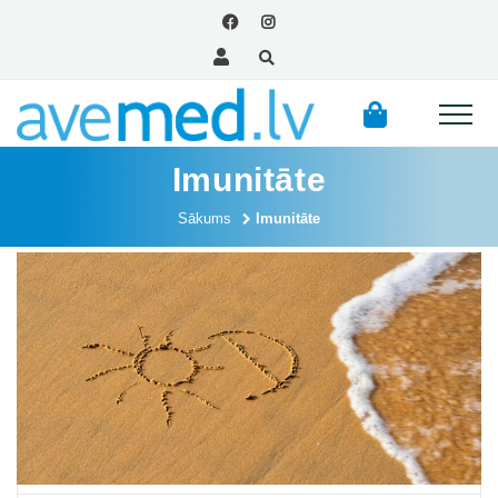
Imunitāte
Sākums
Imunitāte
Posts paginatio
1
2
…
4
Kategorijas