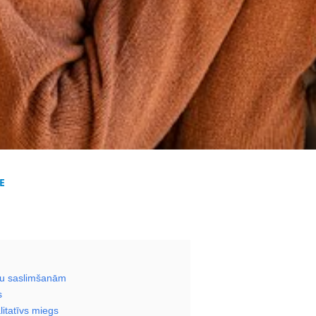
E
su saslimšanām
s
itatīvs miegs