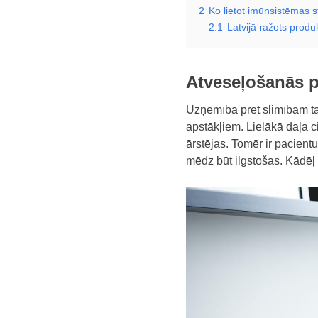
2
Ko lietot imūnsistēmas s
2.1
Latvijā ražots prod
Atveseļošanās 
Uzņēmība pret slimībām tā
apstākļiem. Lielākā daļa ci
ārstējas. Tomēr ir pacient
mēdz būt ilgstošas. Kādēļ 