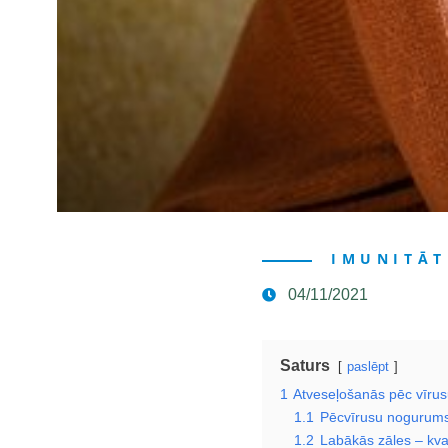
IMUNITĀT
04/11/2021
Saturs
paslēpt
1
Atveseļošanās pēc vīru
1.1
Pēcvīrusu nogurum
1.2
Labākās zāles – kval