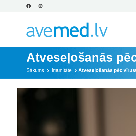
Atveseļošanās pē
Sākums
Imunitāte
Atveseļošanās pēc vīru