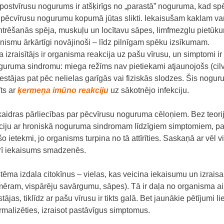
postvīrusu nogurums ir atšķirīgs no „parastā” noguruma, kad sp
r pēcvīrusu nogurumu kopumā jūtas slikti. Iekaisušam kaklam va
ntrēšanās spēja, muskuļu un locītavu sāpes, limfmezglu pietūku
nismu ārkārtīgi novājinoši – līdz pilnīgam spēku izsīkumam.
izraisītājs ir organisma reakcija uz pašu vīrusu, un simptomi ir ļot
oguruma sindromu: miega režīms nav pietiekami atjaunojošs (ci
estājas pat pēc nelielas garīgās vai fiziskās slodzes. Šis nogu
ts ar
ķermeņa imūno reakciju
uz sākotnējo infekciju.
aidras pārliecības par pēcvīrusu noguruma cēloņiem. Bez teorij
kciju ar hroniskā noguruma sindromam līdzīgiem simptomiem, past
tošo ietekmi, jo organisms turpina no tā attīrīties. Saskaņā ar vēl 
arī iekaisums smadzenēs.
stēma izdala citokīnus – vielas, kas veicina iekaisumu un izrais
mēram, vispārēju savārgumu, sāpes). Tā ir daļa no organisma ai
stājas, tiklīdz ar pašu vīrusu ir tikts galā. Bet jaunākie pētījumi
rmalizēties, izraisot pastāvīgus simptomus.