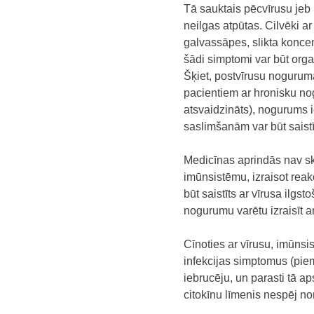
Tā sauktais pēcvīrusu jeb 
neilgas atpūtas. Cilvēki a
galvassāpes, slikta konce
šādi simptomi var būt orga
Šķiet, postvīrusu noguruma 
pacientiem ar hronisku n
atsvaidzināts), nogurums i
saslimšanām var būt saistī
Medicīnas aprindās nav sk
imūnsistēmu, izraisot rea
būt saistīts ar vīrusa ilgs
nogurumu varētu izraisīt 
Cīnoties ar vīrusu, imūnsi
infekcijas simptomus (pie
iebrucēju, un parasti tā ap
citokīnu līmenis nespēj no