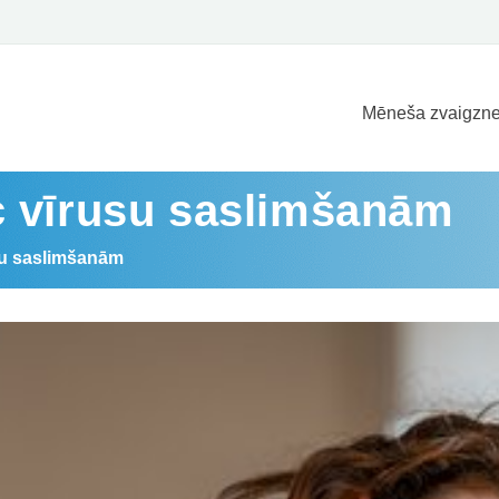
Mēneša zvaigzne
c vīrusu saslimšanām
su saslimšanām