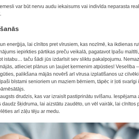
emesli var būt nervu audu iekaisums vai indivīda neparasta reak
.
ēšanās
 enerģija, lai cīnītos pret vīrusiem, kas nozīmē, ka ikdienas rut
jums iepirkties pārtikas preču veikalā, pagatavot īpašu maltīti, 
pt istabu… taču šādi jūs izdarīsit sev sliktu pakalpojumu. Nema
 mājās, atlieciet plānus un ļaujiet ķermenim atpūsties! Veselība 
ūties, palikšana mājās novērš arī vīrusa izplatīšanos uz cilvēki
 īpaši bīstami senioriem un maziem bērniem, tāpēc ir ļoti svarīgi 
pārnēsātājs.
 augsts drudzis, kas var izraisīt pastiprinātu svīšanu. Iespējama
audz šķidruma, lai aizstātu zaudēto, un vēl vairāk, lai cīnītos p
ēlēties arī zāļu tēju ar medu.