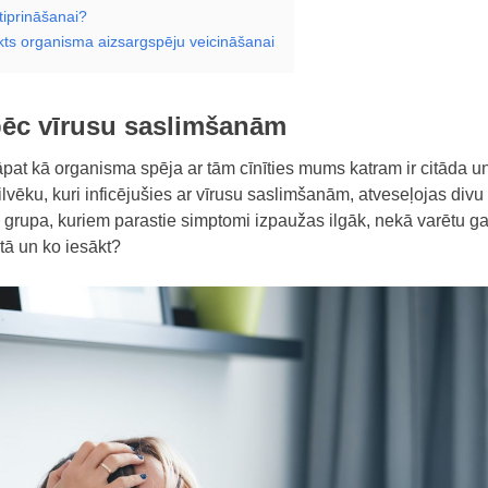
tiprināšanai?
ukts organisma aizsargspēju veicināšanai
pēc vīrusu saslimšanām
pat kā organisma spēja ar tām cīnīties mums katram ir citāda u
lvēku, kuri inficējušies ar vīrusu saslimšanām, atveseļojas divu 
u grupa, kuriem parastie simptomi izpaužas ilgāk, nekā varētu gai
tā un ko iesākt?