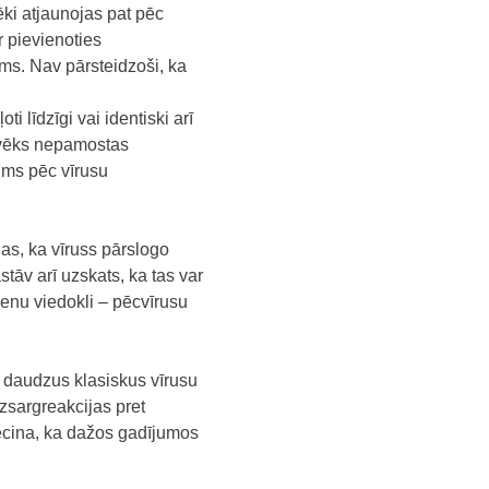
ēki atjaunojas pat pēc
r pievienoties
ms. Nav pārsteidzoši, ka
i līdzīgi vai identiski arī
lvēks nepamostas
rums pēc vīrusu
as, ka vīruss pārslogo
āv arī uzskats, ka tas var
vienu viedokli – pēcvīrusu
a daudzus klasiskus vīrusu
zsargreakcijas pret
 liecina, ka dažos gadījumos