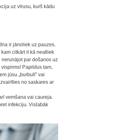
cija uz vīrusu, kurš kādu
īna ir jānoliek uz pauzes.
kam citkārt it kā neatliek
z nerunājot par došanos uz
– vispirms! Papildus tam,
em jūsu „burbulī” vai
izvairīties no saskares ar
 arī vemšana vai caureja.
ret infekciju. Vislabāk