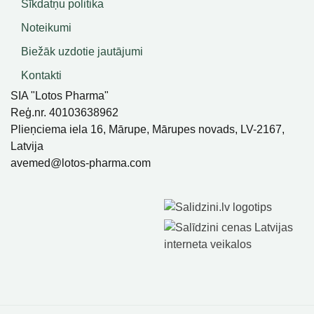
Sīkdatņu politika
Noteikumi
Biežāk uzdotie jautājumi
Kontakti
SIA "Lotos Pharma"
Reģ.nr. 40103638962
Plieņciema iela 16, Mārupe, Mārupes novads, LV-2167,
Latvija
avemed@lotos-pharma.com
SIA Lotos Pharma, Visas Tiesības Aizsargātas