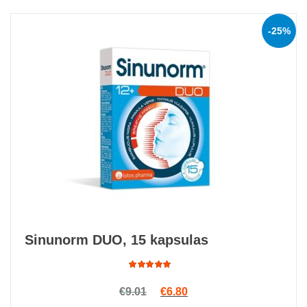
-25%
Sinunorm DUO, 15 kapsulas
Rated
Original price was: €9.01.
Current price is: €6.80.
€
9.01
€
6.80
4.78
out
of 5