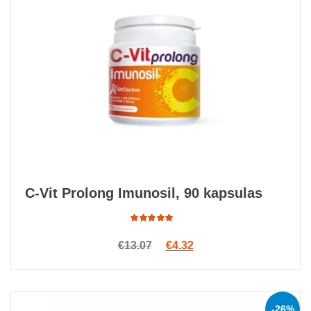
C-Vit Prolong Imunosil, 90 kapsulas
Rated
Original price was: €13.07.
Current price is: €4.32.
€
13.07
€
4.32
4.89
out
of 5
-26%