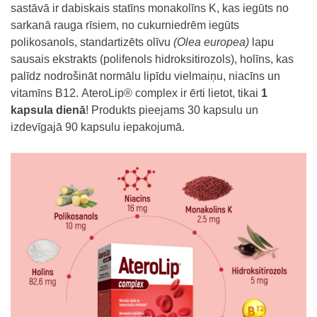
sastāvā ir dabiskais statīns monakolīns K, kas iegūts no
sarkanā rauga rīsiem, no cukurniedrēm iegūts
polikosanols, standartizēts olīvu
(Olea europea)
lapu
sausais ekstrakts (polifenols hidroksitirozols), holīns, kas
palīdz nodrošināt normālu lipīdu vielmaiņu, niacīns un
vitamīns B12.
AteroLip® complex
ir ērti lietot, tikai
1
kapsula dienā
! Produkts pieejams 30 kapsulu un
izdevīgajā 90 kapsulu iepakojumā.