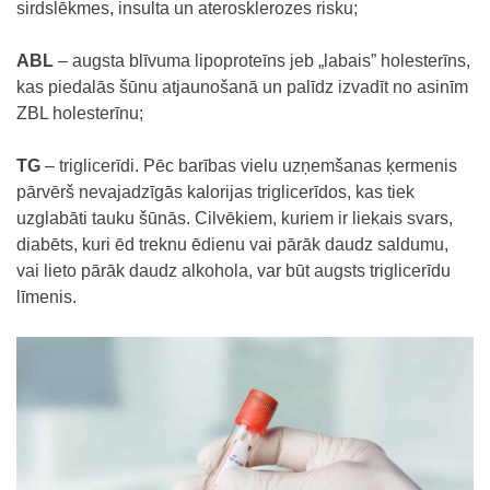
sirdslēkmes, insulta un aterosklerozes risku;
ABL
– augsta blīvuma lipoproteīns jeb „labais” holesterīns,
kas piedalās šūnu atjaunošanā un palīdz izvadīt no asinīm
ZBL holesterīnu;
TG
– triglicerīdi. Pēc barības vielu uzņemšanas ķermenis
pārvērš nevajadzīgās kalorijas triglicerīdos, kas tiek
uzglabāti tauku šūnās. Cilvēkiem, kuriem ir liekais svars,
diabēts, kuri ēd treknu ēdienu vai pārāk daudz saldumu,
vai lieto pārāk daudz alkohola, var būt augsts triglicerīdu
līmenis.