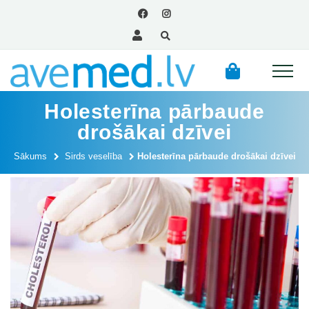
Holesterīna pārbaude
drošākai dzīvei
Sākums
Sirds veselība
Holesterīna pārbaude drošākai dzīvei