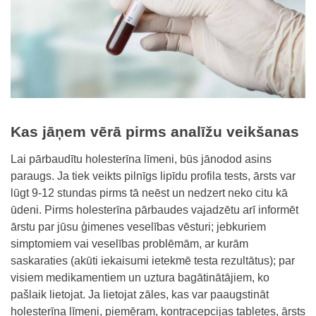
Kas jāņem vērā pirms analīžu veikšanas
Lai pārbaudītu holesterīna līmeni, būs jānodod asins
paraugs. Ja tiek veikts pilnīgs lipīdu profila tests, ārsts var
lūgt 9-12 stundas pirms tā neēst un nedzert neko citu kā
ūdeni. Pirms holesterīna pārbaudes vajadzētu arī informēt
ārstu par jūsu ģimenes veselības vēsturi; jebkuriem
simptomiem vai veselības problēmām, ar kurām
saskaraties (akūti iekaisumi ietekmē testa rezultātus); par
visiem medikamentiem un uztura bagātinātājiem, ko
pašlaik lietojat. Ja lietojat zāles, kas var paaugstināt
holesterīna līmeni, piemēram, kontracepcijas tabletes, ārsts