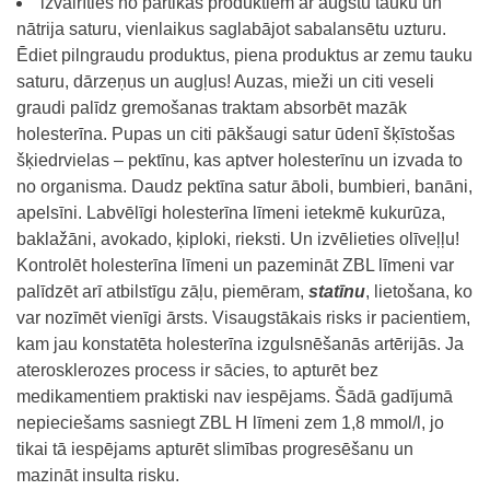
izvairīties no pārtikas produktiem ar augstu tauku un
nātrija saturu, vienlaikus saglabājot sabalansētu uzturu.
Ēdiet pilngraudu produktus, piena produktus ar zemu tauku
saturu, dārzeņus un augļus! Auzas, mieži un citi veseli
graudi palīdz gremošanas traktam absorbēt mazāk
holesterīna. Pupas un citi pākšaugi satur ūdenī šķīstošas
šķiedrvielas – pektīnu, kas aptver holesterīnu un izvada to
no organisma. Daudz pektīna satur āboli, bumbieri, banāni,
apelsīni. Labvēlīgi holesterīna līmeni ietekmē kukurūza,
baklažāni, avokado, ķiploki, rieksti. Un izvēlieties olīveļļu!
Kontrolēt holesterīna līmeni un pazemināt ZBL līmeni var
palīdzēt arī atbilstīgu zāļu, piemēram,
statīnu
, lietošana, ko
var nozīmēt vienīgi ārsts. Visaugstākais risks ir pacientiem,
kam jau konstatēta holesterīna izgulsnēšanās artērijās. Ja
aterosklerozes process ir sācies, to apturēt bez
medikamentiem praktiski nav iespējams. Šādā gadījumā
nepieciešams sasniegt ZBL H līmeni zem 1,8 mmol/l, jo
tikai tā iespējams apturēt slimības progresēšanu un
mazināt insulta risku.