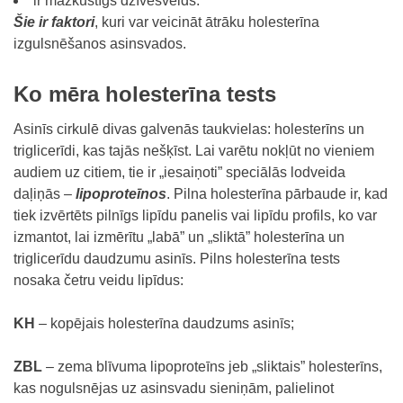
ir mazkustīgs dzīvesveids.
Šie ir faktori
, kuri var veicināt ātrāku holesterīna
izgulsnēšanos asinsvados.
Ko mēra holesterīna tests
Asinīs cirkulē divas galvenās taukvielas: holesterīns un
triglicerīdi, kas tajās nešķīst. Lai varētu nokļūt no vieniem
audiem uz citiem, tie ir „iesaiņoti” speciālās lodveida
daļiņās –
lipoproteīnos
. Pilna holesterīna pārbaude ir, kad
tiek izvērtēts pilnīgs lipīdu panelis vai lipīdu profils, ko var
izmantot, lai izmērītu „labā” un „sliktā” holesterīna un
triglicerīdu daudzumu asinīs. Pilns holesterīna tests
nosaka četru veidu lipīdus:
KH
– kopējais holesterīna daudzums asinīs;
ZBL
– zema blīvuma lipoproteīns jeb „sliktais” holesterīns,
kas nogulsnējas uz asinsvadu sieniņām, palielinot