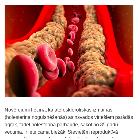
Novērojumi liecina, ka aterosklerotiskas izmaiņas
(holesterīna nogulsnēšanās) asinsvados vīriešiem parādās
agrāk, tādēļ holesterīna pārbaude, sākot no 35 gadu
vecuma, ir ieteicama biežāk. Sievietēm reproduktīvā