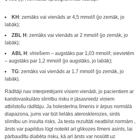
KH
: zemāks vai vienāds ar 4,5 mmol/l (jo zemāk, jo
labāk);
ZBL H
: zemāks vai vienāds ar 2 mmol/l (jo zemāk, jo
labāk);
ABL H
: vīriešiem – augstāks par 1,03 mmol/l; sievietēm
– augstāks par 1,2 mmol/l (jo augstāks, jo labāk);
TG
: zemāks vai vienāds ar 1,7 mmol/l (jo zemāk, jo
labāk).
Rādītāji nav interpretējami visiem vienādi, jo pacientiem ar
karidovaskulāro slimību risku ir jāsasniedz viņiem
atbilstošu rādītāju. Ja holesterīna līmenis ir ārpus normālā
diapazona, jums var būt lielāks aterosklerozes, sirds
slimību un insulta risks. Ja testa rezultāti neatbilst normām ,
ārsts var papildus lūgt noteikt arī glikozes līmeni asinīs, lai
pārbaudītu diabēta risku, kā arī ārsts var nosūtīt uz