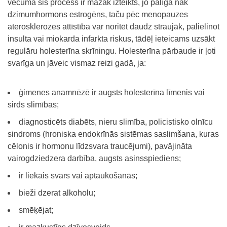
vecumā šis process ir mazāk izteikts, jo palīgā nāk
dzimumhormons estrogēns, taču pēc menopauzes
aterosklerozes attīstība var noritēt daudz straujāk, palielinot
insulta vai miokarda infarkta riskus, tādēļ ieteicams uzsākt
regulāru holesterīna skrīningu. Holesterīna pārbaude ir ļoti
svarīga un jāveic vismaz reizi gadā, ja:
ģimenes anamnēzē ir augsts holesterīna līmenis vai
sirds slimības;
diagnosticēts diabēts, nieru slimība, policistisko olnīcu
sindroms (hroniska endokrīnās sistēmas saslimšana, kuras
cēlonis ir hormonu līdzsvara traucējumi), pavājināta
vairogdziedzera darbība, augsts asinsspiediens;
ir liekais svars vai aptaukošanās;
bieži dzerat alkoholu;
smēķējat;