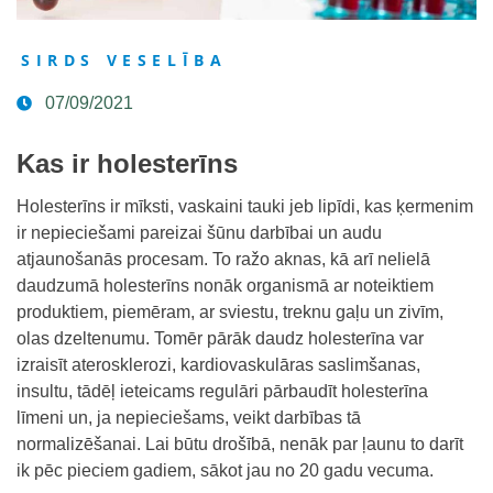
SIRDS VESELĪBA
07/09/2021
Kas ir holesterīns
Holesterīns ir mīksti, vaskaini tauki jeb lipīdi, kas ķermenim
ir nepieciešami pareizai šūnu darbībai un audu
atjaunošanās procesam. To ražo aknas, kā arī nelielā
daudzumā holesterīns nonāk organismā ar noteiktiem
produktiem, piemēram, ar sviestu, treknu gaļu un zivīm,
olas dzeltenumu. Tomēr pārāk daudz holesterīna var
izraisīt aterosklerozi, kardiovaskulāras saslimšanas,
insultu, tādēļ ieteicams regulāri pārbaudīt holesterīna
līmeni un, ja nepieciešams, veikt darbības tā
normalizēšanai. Lai būtu drošībā, nenāk par ļaunu to darīt
ik pēc pieciem gadiem, sākot jau no 20 gadu vecuma.