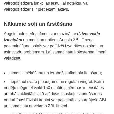
vairogdziedzera funkcijas testu, lai noteiktu, vai
vairogdziedzeris ir pietiekami aktīvs.
Nākamie soļi un ārstēšana
Augstu holesterīna līmeni var mazināt ar
dzīvesveida
izmaiņām
un medikamentiem. Augsta ZBL līmeņa
pazemināšana asinīs var palīdzēt izvairīties no sirds un
asinsvadu problēmām. Lai samazinātu holesterīna līmeni,
vajadzētu:
atmest smēķēšanu un ierobežot alkohola lietošanu;
nepieļaut svara pieaugumu un regulāri vingrot. Katru
nedēļu mēģiniet veikt 150 minūtes mērenas intensitātes
aerobās aktivitātes, kā arī divas muskuļu stiprināšanas
nodarbības! Fiziski treniņi var palielināt aizsargājošo ABL
un samazināt nevēlamo ZBL līmeni.