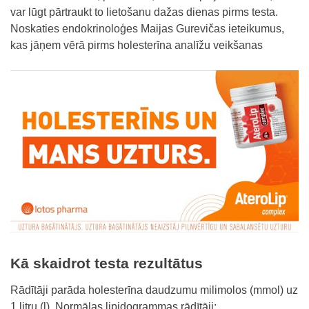
var lūgt pārtraukt to lietošanu dažas dienas pirms testa.
Noskaties endokrinoloģes Maijas Gurevičas ieteikumus,
kas jāņem vērā pirms holesterīna analīžu veikšanas
Kā skaidrot testa rezultātus
Rādītāji parāda holesterīna daudzumu milimolos (mmol) uz
1 litru (l). Normālas lipidogrammas rādītāji: