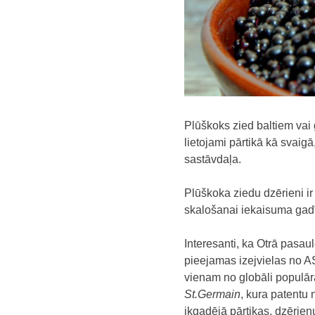
Plūškoks zied baltiem vai g
lietojami pārtikā kā svaigā
sastāvdaļa.
Plūškoka ziedu dzērieni i
skalošanai iekaisuma gad
Interesanti, ka Otrā pasau
pieejamas izejvielas no 
vienam no globāli populā
St.Germain
, kura patentu
ikgadējā pārtikas, dzēri