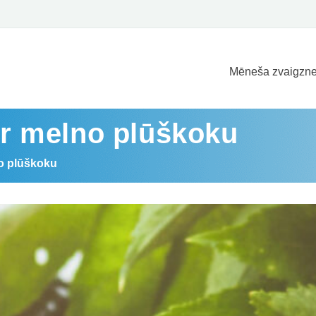
Mēneša zvaigzne
par melno plūškoku
no plūškoku