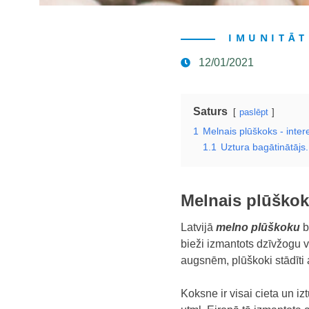
IMUNITĀT
12/01/2021
Saturs
paslēpt
1
Melnais plūškoks - intere
1.1
Uztura bagātinātājs.
Melnais plūškoks
Latvijā
melno plūškoku
b
bieži izmantots dzīvžogu 
augsnēm, plūškoki stādīti a
Koksne ir visai cieta un i