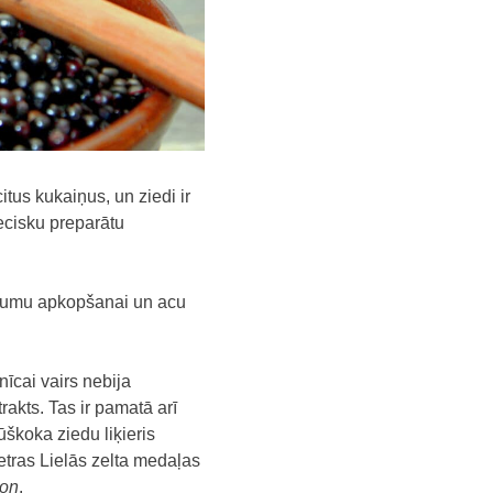
itus kukaiņus, un ziedi ir
iecisku preparātu
pušumu apkopšanai un acu
nīcai vairs nebija
akts. Tas ir pamatā arī
škoka ziedu liķieris
četras Lielās zelta medaļas
ion
.