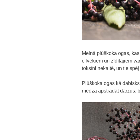
Melnā plūškoka ogas, kas i
cilvēkiem un zīdītājiem va
toksīni nekaitē, un tie spē
Plūškoka ogas kā dabisks p
mēdza apstrādāt dārzus, be