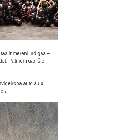
tās ir mēreni indīgas –
adot. Putniem gan šie
videiropā ar to sulu
ela.