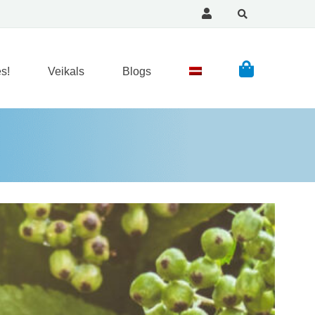
s!
Veikals
Blogs