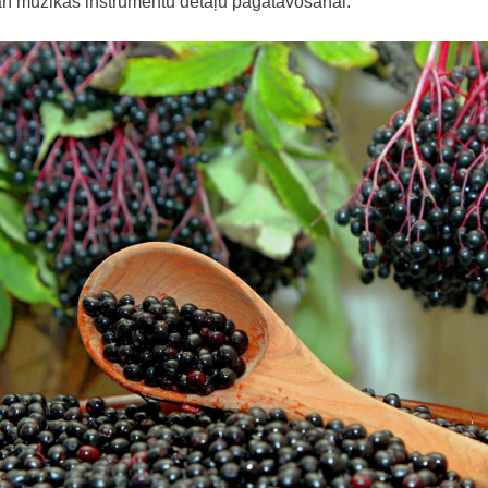
 arī mūzikas instrumentu detaļu pagatavošanai.