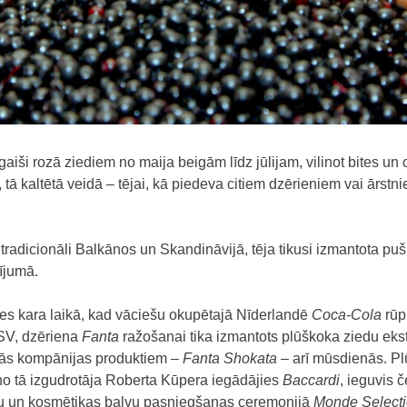
aiši rozā ziediem no maija beigām līdz jūlijam, vilinot bites un c
, tā kaltētā veidā – tējai, kā piedeva citiem dzērieniem vai ārstn
r tradicionāli Balkānos un Skandināvijā, tēja tikusi izmantota 
ījumā.
les kara laikā, kad vāciešu okupētajā Nīderlandē
Coca-Cola
rūp
ASV, dzēriena
Fanta
ražošanai tika izmantots plūškoka ziedu ekstr
rās kompānijas produktiem –
Fanta Shokata
– arī mūsdienās. Plū
 no tā izgudrotāja Roberta Kūpera iegādājies
Baccardi
, ieguvis 
enu un kosmētikas balvu pasniegšanas ceremonijā
Monde Select