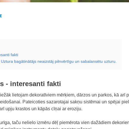
E
santi fakti
 Uztura bagātinātājs neaizstāj pilnvērtīgu un sabalansētu uzturu.
 - interesanti fakti
iežāk lietojam dekoratīviem mērķiem, d
ārzos un parkos, kā arī 
veidošanai. Pateicoties sazarotajai sakņu sistēmai un spējai pi
rī upju krastos un kāpās cīņai ar eroziju.
zturīga, taču nelielo izmēru dēļ piemērota vien dažādiem dekorie