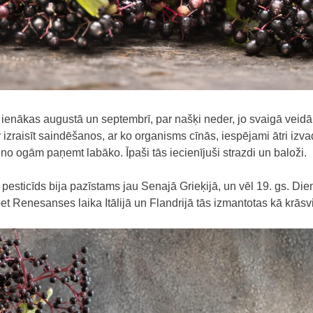
enākas augustā un septembrī, par našķi neder, jo svaigā veidā 
r izraisīt saindēšanos, ar ko organisms cīnās, iespējami ātri izv
j no ogām paņemt labāko. Īpaši tās iecienījuši strazdi un baloži.
esticīds bija pazīstams jau Senajā Grieķijā, un vēl 19. gs. Dien
t Renesanses laika Itālijā un Flandrijā tās izmantotas kā krāsvi