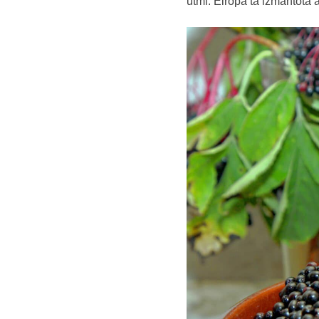
utml. Eiropā tā izmantota