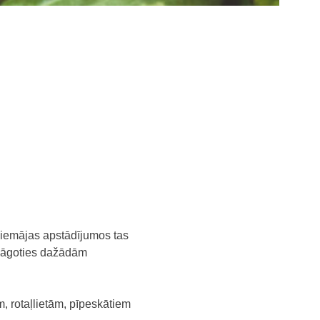
piemājas apstādījumos tas
elāgoties dažādām
m, rotaļlietām, pīpeskātiem