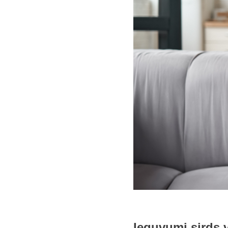
Ieguvumi sirds v