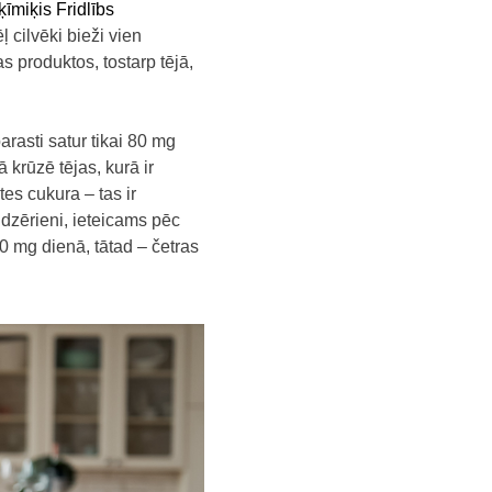
īmiķis Fridlībs
ļ cilvēki bieži vien
s produktos, tostarp tējā,
arasti satur tikai 80 mg
 krūzē tējas, kurā ir
es cukura – tas ir
 dzērieni, ieteicams pēc
0 mg dienā, tātad – četras