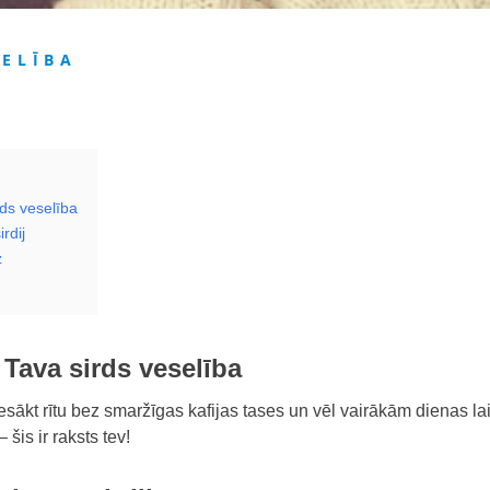
SELĪBA
rds veselība
rdij
z
n Tava sirds veselība
esākt rītu bez smaržīgas kafijas tases un vēl vairākām dienas laik
 šis ir raksts tev!