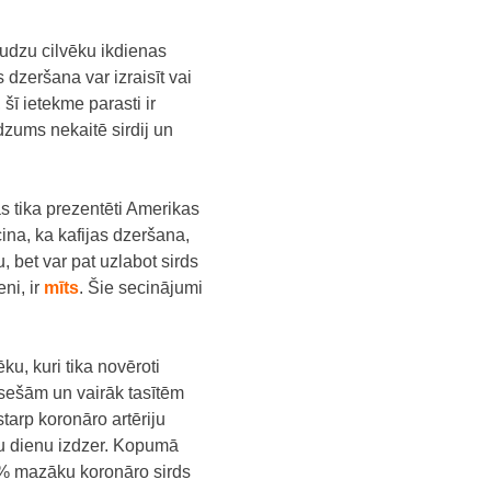
daudzu cilvēku ikdienas
 dzeršana var izraisīt vai
šī ietekme parasti ir
udzums nekaitē sirdij un
s tika prezentēti Amerikas
cina, ka kafijas dzeršana,
u, bet var pat
uzlabot sirds
eni, ir
mīts
. Šie secinājumi
u, kuri tika novēroti
 sešām un vairāk tasītēm
tarp koronāro artēriju
tru dienu izdzer. Kopumā
15% mazāku koronāro sirds