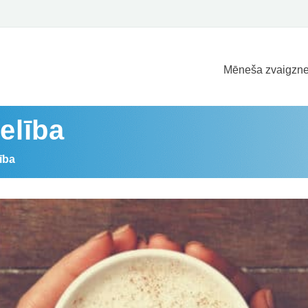
Mēneša zvaigzne
elība
ība