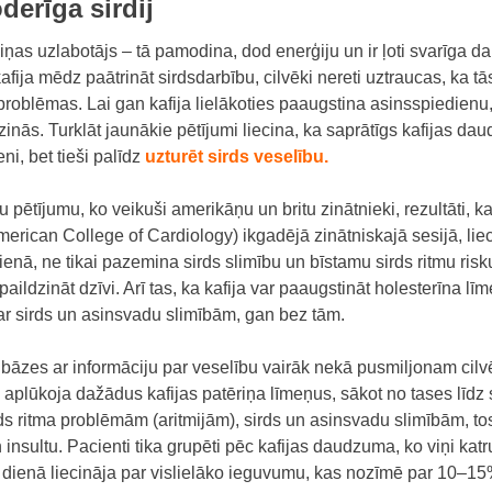
derīga sirdij
izziņas uzlabotājs – tā pamodina, dod enerģiju un ir ļoti svarīga 
fija mēdz paātrināt sirdsdarbību, cilvēki nereti uztraucas, ka tās
 problēmas. Lai gan kafija lielākoties paaugstina asinsspiedienu, 
zinās. Turklāt jaunākie pētījumi liecina, ka saprātīgs kafijas da
ni, bet tieši palīdz
uzturēt sirds veselību.
 pētījumu, ko veikuši amerikāņu un britu zinātnieki, rezultāti,
ka
merican College of Cardiology
)
ikgadējā zinātniskajā sesijā, lie
 dienā, ne tikai pazemina sirds slimību un bīstamu sirds ritmu risk
paildzināt dzīvi. Arī tas, ka kafija var paaugstināt holesterīna līm
ar sirds un asinsvadu slimībām, gan bez tām.
bāzes ar informāciju par veselību vairāk nekā pusmiljonam cilvēk
 aplūkoja dažādus kafijas patēriņa līmeņus, sākot no tases līdz
rds ritma problēmām (aritmijām), sirds un asinsvadu slimībām, tos
 insultu. Pacienti tika grupēti pēc kafijas daudzuma, ko viņi ka
ses dienā liecināja par vislielāko ieguvumu, kas nozīmē par 10–