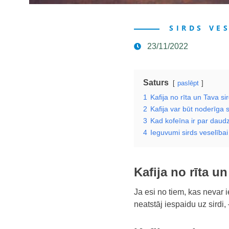
SIRDS VE
23/11/2022
Saturs
paslēpt
1
Kafija no rīta un Tava si
2
Kafija var būt noderīga si
3
Kad kofeīna ir par daud
4
Ieguvumi sirds veselībai
Kafija no rīta u
Ja esi no tiem, kas nevar i
neatstāj iespaidu uz sirdi, –