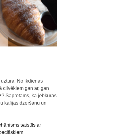
a uztura. No ikdienas
rā cilvēkiem gan ar, gan
dz?
Saprotams, ka jebkuras
gu kafijas dzeršanu un
ehānisms saistīts ar
pecifiskiem