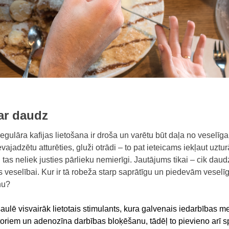
par daudz
regulāra kafijas lietošana ir droša un varētu būt daļa no veselīg
vajadzētu atturēties, gluži otrādi – to pat ieteicams iekļaut uztu
 tas neliek justies pārlieku nemierīgi. Jautājums tikai – cik dau
s veselībai. Kur ir tā robeža starp saprātīgu un piedevām veselī
nu?
aulē visvairāk lietotais stimulants, kura galvenais iedarbības m
toriem un adenozīna darbības bloķēšanu, tādēļ to pievieno arī s