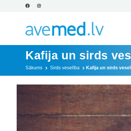
Kafija un sirds ves
Sākums
Sirds veselība
Kafija un sirds vesel