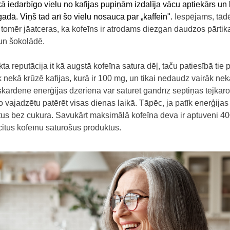
iedarbīgo vielu no kafijas pupiņām izdalīja vācu aptiekārs un ķ
dā. Viņš tad arī šo vielu nosauca par „kaffein".
Iespējams, tādē
, tomēr
jāatceras, ka kofeīns ir atrodams diezgan daudzos pārtika
 un šokolādē.
kta reputācija it kā augstā kofeīna satura dēļ, taču patiesībā tie p
nekā krūzē kafijas, kurā ir 100 mg, un tikai nedaudz vairāk nekā
ārdene enerģijas dzēriena var saturēt gandrīz septiņas tējkarot
ajadzētu patērēt visas dienas laikā. Tāpēc, ja patīk enerģijas
ntus bez cukura. Savukārt maksimālā kofeīna deva ir aptuveni 40
t citus kofeīnu saturošus produktus.