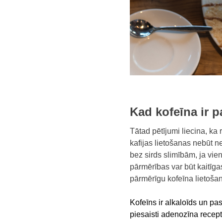
Kad kofeīna ir 
Tātad pētījumi liecina, ka 
kafijas lietošanas nebūt ne
bez sirds slimībām, ja vien
pārmērības var būt kaitīga
pārmērīgu kofeīna lietoša
Kofeīns
ir alkaloīds un pas
piesaisti adenozīna recep