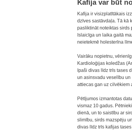
Kafija var būt no
Kafija ir visizplatītākais 
dzīves sastāvdaļa. Tā kā ka
pasliktināt noteiktas sirds
īslaicīga un laika gaitā ma
neietekmē holesterīna līme
Vairāku nopietnu, vērienīgu
Kardioloģijas koledžas
(
A
īpaši divas līdz trīs tases
un asinsvadu veselību un
attiecas gan uz cilvēkiem 
Pētījumos izmantotas
datu
vismaz 10 gadus. Pētnieki
dienā, un to saistību ar si
slimību, sirds mazspēju un
divas līdz trīs kafijas ta