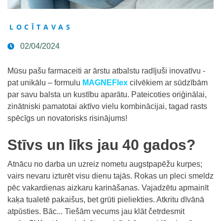
LOCĪTAVAS
02/04/2024
Mūsu pašu farmaceiti ar ārstu atbalstu radījuši inovatīvu -
pat unikālu – formulu
MAGNEFlex
cilvēkiem ar sūdzībām
par savu balsta un kustību aparātu. Pateicoties oriģinālai,
zinātniski pamatotai aktīvo vielu kombinācijai, tagad rasts
spēcīgs un novatorisks risinājums!
Stīvs un līks jau 40 gados?
Atnācu no darba un uzreiz nometu augstpapēžu kurpes;
vairs nevaru izturēt visu dienu tajās. Rokas un pleci smeldz
pēc vakardienas aizkaru karināšanas. Vajadzētu apmainīt
kaķa tualetē pakaišus, bet grūti pieliekties. Atkritu dīvānā
atpūsties. Bāc... Tiešām vecums jau klāt četrdesmit