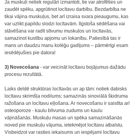
Ja muskuļi netiek regulāri izmantoti, tie var atrofēties un
zaudēt spēku, apgrūtinot locītavu darbību. Bezdarbība ne
tikai vājina muskuļus, bet arī izraisa svara pieaugumu, kas
var uzlikt papildu slodzi locītavām. Ilgstoša sēdēšana vai
stāvēšana var radīt stīvumu muskuļos un locītavās,
samazinot kustību apjomu un lokanību. Patiesībā tas ir
mans un daudzu manu kolēģu gadījums – pārmērīgi esam
iesēdējušies pie datora!
3) Novecošana
- var veicināt locītavu bojājumus dažādu
procesu rezultātā.
Laiks deldē struktūras locītavās un ap tām: notiek dabisks
locītavu skrimšļa nodilums; samazinās sinoviālā šķidruma
ražošana un locītavu eļļošana. Ar novecošanu ir saistīta arī
osteoporoze - kaulu blīvuma zudums un kaulu
vājināšanās. Muskuļu masas un spēka samazināšanās
noved pie muskuļu vājuma, ietekmējot locītavu atbalstu.
Visbeidzot var rasties iekaisums un iespējami locītavu