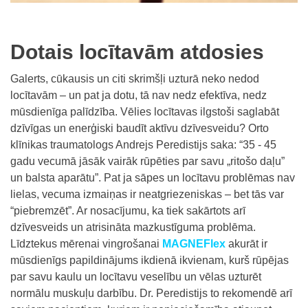
Dotais locītavām atdosies
Galerts, cūkausis un citi skrimšļi uzturā neko nedod
locītavām – un pat ja dotu, tā nav nedz efektīva, nedz
mūsdienīga palīdzība. Vēlies locītavas ilgstoši saglabāt
dzīvīgas un enerģiski baudīt aktīvu dzīvesveidu? Orto
klīnikas traumatologs Andrejs Peredistijs saka: “35 - 45
gadu vecumā jāsāk vairāk rūpēties par savu „ritošo daļu”
un balsta aparātu”. Pat ja sāpes un locītavu problēmas nav
lielas, vecuma izmaiņas ir neatgriezeniskas – bet tās var
“piebremzēt”. Ar nosacījumu, ka tiek sakārtots arī
dzīvesveids un atrisināta mazkustīguma problēma.
Līdztekus mērenai vingrošanai
MAGNEFlex
akurāt ir
mūsdienīgs papildinājums ikdienā ikvienam, kurš rūpējas
par savu kaulu un locītavu veselību un vēlas uzturēt
normālu muskuļu darbību. Dr. Peredistijs to rekomendē arī