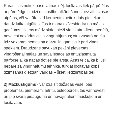
Parasti tas notiek pašu vainas dēļ: locītavas tiek pārpūlētas
ar pārmērīgu slodzi un kustību atkārtošanos bez atbilstošas
atpūtas, vēl vairāk – arī ķermenim netiek dots pietiekami
daudz laika atgūties. Tas ir mana dzīvesbiedra un mātes
gadījums – viens mēdz skriet bieži vien katru dienu nedēļā,
neveicot nekādus citus vingrinājumus; otra vasarā no rīta
līdz vakaram ņemas pa dārzu, lai gan tas ir pāri viņas
spēkiem. Draudzene savukārt pēkšņi pievērsās
vingrošanai mājās un savā iesācējas entuziasmā tā
pārforsēja, ka nācās doties pie ārsta. Ārsts teica, ka bijusi
nepareiza vingrinājumu tehnika, turklāt locītavas kopš
dzimšanas diezgan vārīgas – šķiet, iedzimtības dēļ.
2) Mazkustīgums
- var izraisīt dažādas veselības
problēmas, piemēram, artrītu, osteoporozi, tas var novest
arī pie svara pieauguma un novājinātiem muskuļiem un
locītavām.