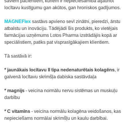
saviem pacientiem, kuriem ir nepieciešamība atjaunot
locītavu kustīgumu gan akūtos, gan hroniskos gadījumos.
MAGNEFlex
sastāvs apvieno sevī zinātni, pieredzi, ārstu
atbalstu un inovāciju. Tādējādi šis produkts, ko vietējais
farmācijas uzņēmums Lotos Pharma izstrādājis kopā ar
speciālistiem, patiks pat visprasīgākajiem klientiem.
Tā sastāvā ir:
* jaunākais locītavu II tipa nedenaturētais kolagēns
, ir
galvenā locītavu skrimšļa dabiska sastāvdaļa
* magnijs
- veicina normālu nervu sistēmas un muskuļu
darbību
* C vitamīns
- veicina normālu kolagēna veidošanos, kas
nepieciešams normālai skrimšļu un kaulu darbībai.