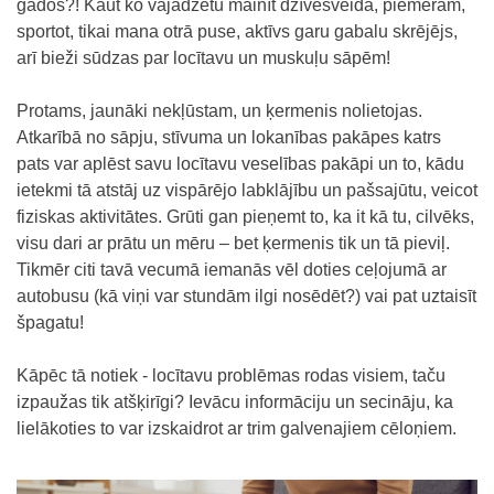
gados?! Kaut ko vajadzētu mainīt dzīvesveidā, piemēram,
sportot, tikai mana otrā puse, aktīvs garu gabalu skrējējs,
arī bieži sūdzas par locītavu un muskuļu sāpēm!
Protams, jaunāki nekļūstam, un ķermenis nolietojas.
Atkarībā no sāpju, stīvuma un lokanības pakāpes katrs
pats var aplēst savu locītavu veselības pakāpi un to, kādu
ietekmi tā atstāj uz vispārējo labklājību un pašsajūtu, veicot
fiziskas aktivitātes. Grūti gan pieņemt to, ka it kā tu, cilvēks,
visu dari ar prātu un mēru – bet ķermenis tik un tā pieviļ.
Tikmēr citi tavā vecumā iemanās vēl doties ceļojumā ar
autobusu (kā viņi var stundām ilgi nosēdēt?) vai pat uztaisīt
špagatu!
Kāpēc tā notiek - locītavu problēmas rodas visiem, taču
izpaužas tik atšķirīgi? Ievācu informāciju un secināju, ka
lielākoties to var izskaidrot ar trim galvenajiem cēloņiem.