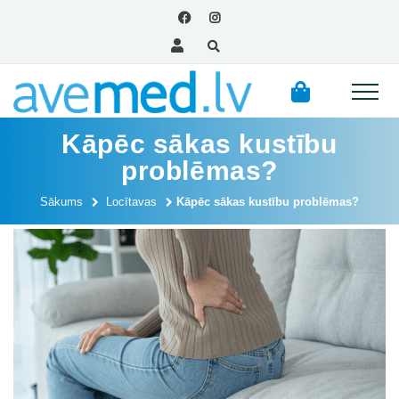
Kāpēc sākas kustību
problēmas?
Sākums
Locītavas
Kāpēc sākas kustību problēmas?