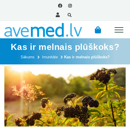
Kas ir melnais plūškoks?
Sākums
Imunitāte
Kas ir melnais plūškoks?