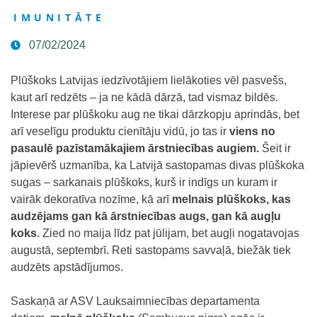
IMUNITĀTE
07/02/2024
Plūškoks Latvijas iedzīvotājiem lielākoties vēl pasvešs,
kaut arī redzēts – ja ne kādā dārzā, tad vismaz bildēs.
Interese par plūškoku aug ne tikai dārzkopju aprindās, bet
arī veselīgu produktu cienītāju vidū, jo tas ir
viens no
pasaulē pazīstamākajiem ārstniecības augiem.
Šeit ir
jāpievērš uzmanība, ka Latvijā sastopamas divas plūškoka
sugas – sarkanais plūškoks, kurš ir indīgs un kuram ir
vairāk dekoratīva nozīme, kā arī
melnais plūškoks, kas
audzējams gan kā ārstniecības augs, gan kā augļu
koks
. Zied no maija līdz pat jūlijam, bet augļi nogatavojas
augustā, septembrī. Reti sastopams savvaļā, biežāk tiek
audzēts apstādījumos.
Saskaņā ar ASV Lauksaimniecības departamenta