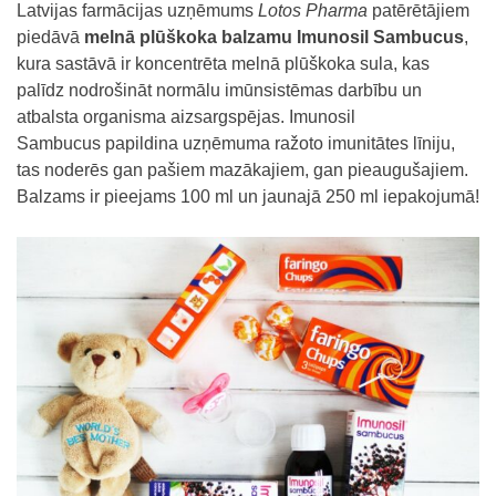
Latvijas farmācijas uzņēmums
Lotos Pharma
patērētājiem
piedāvā
melnā plūškoka balzamu
Imunosil Sambucus
,
kura sastāvā ir koncentrēta melnā plūškoka sula, kas
palīdz nodrošināt normālu imūnsistēmas darbību un
atbalsta organisma aizsargspējas. Imunosil
Sambucus papildina uzņēmuma ražoto imunitātes līniju,
tas noderēs gan pašiem mazākajiem, gan pieaugušajiem.
Balzams ir pieejams 100 ml un jaunajā 250 ml iepakojumā!