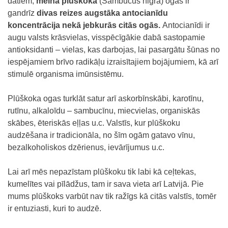
datiem,
melnā plūškoka
(Sambucus nigra) ogās ir
gandrīz
divas reizes augstāka antocianīdu
koncentrācija nekā jebkurās citās ogās.
Antocianīdi ir
augu valsts krāsvielas, visspēcīgākie dabā sastopamie
antioksidanti – vielas, kas darbojas, lai pasargātu šūnas no
iespējamiem brīvo radikāļu izraisītajiem bojājumiem, kā arī
stimulē organisma imūnsistēmu.
Plūškoka ogas turklāt satur arī askorbīnskābi, karotīnu,
rutīnu, alkaloīdu – sambucīnu, miecvielas, organiskās
skābes, ēteriskās eļļas u.c. Valstīs, kur plūškoku
audzēšana ir tradicionāla, no šīm ogām gatavo vīnu,
bezalkoholiskos dzērienus, ievārījumus u.c.
Lai arī mēs nepazīstam plūškoku tik labi kā ceļtekas,
kumelītes vai pīlādžus, tam ir sava vieta arī Latvijā. Pie
mums plūškoks varbūt nav tik ražīgs kā citās valstīs, tomēr
ir entuziasti, kuri to audzē.