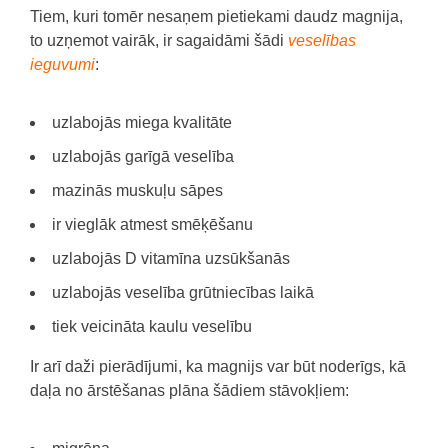
Tiem, kuri tomēr nesaņem pietiekami daudz magnija,
to uzņemot vairāk, ir sagaidāmi šādi
veselības
ieguvumi
:
uzlabojās miega kvalitāte
uzlabojās garīgā veselība
mazinās muskuļu sāpes
ir vieglāk atmest smēķēšanu
uzlabojās D vitamīna uzsūkšanās
uzlabojās veselība grūtniecības laikā
tiek veicināta kaulu veselību
Ir arī daži pierādījumi, ka magnijs var būt noderīgs, kā
daļa no ārstēšanas plāna šādiem stāvokļiem: