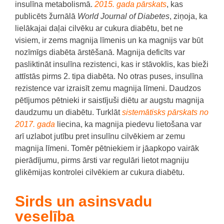
insulīna metabolismā.
2015. gada pārskats
, kas
publicēts žurnālā
World Journal of Diabetes
, ziņoja, ka
lielākajai daļai cilvēku ar cukura diabētu, bet ne
visiem, ir zems magnija līmenis un ka magnijs var būt
nozīmīgs diabēta ārstēšanā.
Magnija deficīts var
pasliktināt insulīna rezistenci, kas ir stāvoklis, kas bieži
attīstās pirms 2. tipa diabēta.
No otras puses, insulīna
rezistence var izraisīt zemu magnija līmeni.
Daudzos
pētījumos pētnieki ir saistījuši diētu ar augstu magnija
daudzumu un diabētu.
Turklāt
sistemātisks pārskats no
2017. gada
liecina, ka magnija piedevu lietošana var
arī uzlabot jutību pret insulīnu cilvēkiem ar zemu
magnija līmeni.
Tomēr pētniekiem ir jāapkopo vairāk
pierādījumu, pirms ārsti var regulāri lietot magniju
glikēmijas kontrolei cilvēkiem ar cukura diabētu.
Sirds un asinsvadu
veselība