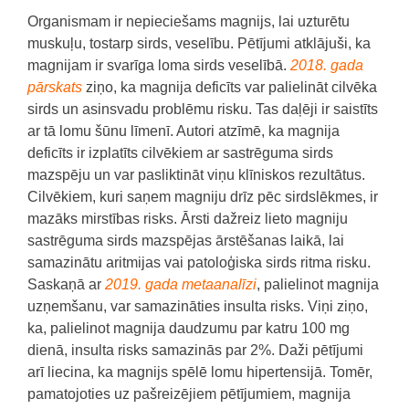
Organismam ir nepieciešams magnijs, lai uzturētu
muskuļu, tostarp sirds, veselību. Pētījumi atklājuši, ka
magnijam ir svarīga loma sirds veselībā.
2018. gada
pārskats
ziņo, ka magnija deficīts var palielināt cilvēka
sirds un asinsvadu problēmu risku. Tas daļēji ir saistīts
ar tā lomu šūnu līmenī. Autori atzīmē, ka magnija
deficīts ir izplatīts cilvēkiem ar sastrēguma sirds
mazspēju un var pasliktināt viņu klīniskos rezultātus.
Cilvēkiem, kuri saņem magniju drīz pēc sirdslēkmes, ir
mazāks mirstības risks. Ārsti dažreiz lieto magniju
sastrēguma sirds mazspējas ārstēšanas laikā, lai
samazinātu aritmijas vai patoloģiska sirds ritma risku.
Saskaņā ar
2019. gada metaanalīzi
, palielinot magnija
uzņemšanu, var samazināties insulta risks. Viņi ziņo,
ka, palielinot magnija daudzumu par katru 100 mg
dienā, insulta risks samazinās par 2%. Daži pētījumi
arī liecina, ka magnijs spēlē lomu hipertensijā. Tomēr,
pamatojoties uz pašreizējiem pētījumiem, magnija