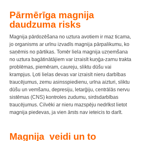
Pārmērīga magnija
daudzuma risks
Magnija pārdozēšana no uztura avotiem ir maz ticama,
jo organisms ar urīnu izvadīs magnija pārpalikumu, ko
saņēmis no pārtikas.
Tomēr liela magnija uzņemšana
no uztura bagātinātājiem var izraisīt kuņģa-zarnu trakta
problēmas, piemēram, caureju, sliktu dūšu vai
krampjus.
Ļoti lielas devas var izraisīt nieru darbības
traucējumus, zemu asinsspiedienu, urīna aizturi, sliktu
dūšu un vemšanu, depresiju, letarģiju, centrālās nervu
sistēmas (CNS) kontroles zudumu, sirdsdarbības
traucējumus.
Cilvēki ar nieru mazspēju nedrīkst lietot
magnija piedevas, ja vien ārsts nav ieteicis to darīt.
Magnija veidi un to