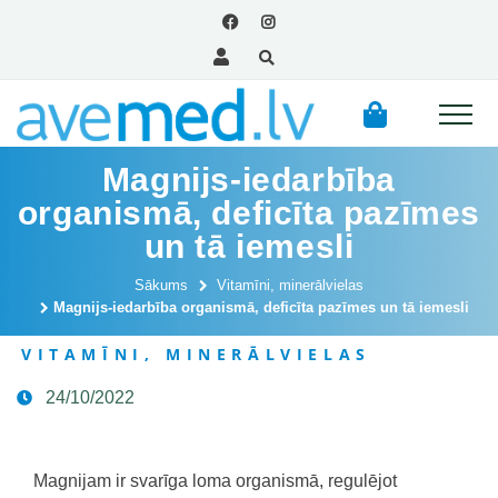
Magnijs-iedarbība
organismā, deficīta pazīmes
un tā iemesli
Sākums
Vitamīni, minerālvielas
Magnijs-iedarbība organismā, deficīta pazīmes un tā iemesli
VITAMĪNI, MINERĀLVIELAS
24/10/2022
Magnijam ir svarīga loma organismā, regulējot