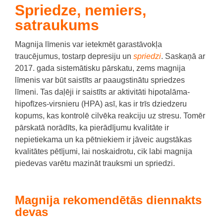
Spriedze, nemiers,
satraukums
Magnija līmenis var ietekmēt garastāvokļa
traucējumus, tostarp depresiju un
spriedzi
.
Saskaņā ar
2017. gada sistemātisku pārskatu, zems magnija
līmenis var būt saistīts ar paaugstinātu spriedzes
līmeni.
Tas daļēji ir saistīts ar aktivitāti hipotalāma-
hipofīzes-virsnieru (HPA) asī, kas ir trīs dziedzeru
kopums, kas kontrolē cilvēka reakciju uz stresu.
Tomēr
pārskatā norādīts, ka pierādījumu kvalitāte ir
nepietiekama un ka pētniekiem ir jāveic augstākas
kvalitātes pētījumi, lai noskaidrotu, cik labi magnija
piedevas varētu mazināt trauksmi un spriedzi.
Magnija rekomendētās diennakts
devas