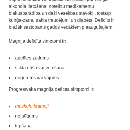
alkohola lietošana, noteiktu medikamentu
blakusparādība un daži veselības stāvokļi, tostarp
kuņģa-zarnu trakta traucējumi un diabēts.
Deficīts ir
biežāk sastopams gados vecākiem pieaugušajiem.
Magnija deficīta simptomi ir:
apetītes zudums
slikta dūša vai vemšana
nogurums vai vājums
Progresīvāka magnija deficīta simptomi ir:
muskuļu krampji
nejutīgums
tirpšana