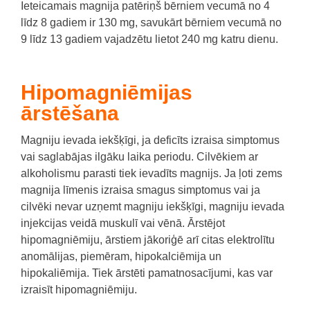
Ieteicamais magnija patēriņš bērniem vecumā no 4
līdz 8 gadiem ir 130 mg, savukārt bērniem vecumā no
9 līdz 13 gadiem vajadzētu lietot 240 mg katru dienu.
Hipomagniēmijas
ārstēšana
Magniju ievada iekšķīgi, ja deficīts izraisa simptomus
vai saglabājas ilgāku laika periodu.
Cilvēkiem ar
alkoholismu parasti tiek ievadīts magnijs.
Ja ļoti zems
magnija līmenis izraisa smagus simptomus vai ja
cilvēki nevar uzņemt magniju iekšķīgi, magniju ievada
injekcijas veidā muskulī vai vēnā.
Ārstējot
hipomagniēmiju, ārstiem jākoriģē arī citas elektrolītu
anomālijas, piemēram, hipokalciēmija un
hipokaliēmija.
Tiek ārstēti pamatnosacījumi, kas var
izraisīt hipomagniēmiju.