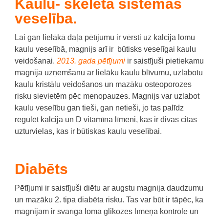
Kaulu- skeleta sistēmas
veselība.
Lai gan lielākā daļa pētījumu ir vērsti uz kalcija lomu
kaulu veselībā, magnijs arī ir būtisks veselīgai kaulu
veidošanai.
2013. gada pētījumi
ir saistījuši pietiekamu
magnija uzņemšanu ar lielāku kaulu blīvumu, uzlabotu
kaulu kristālu veidošanos un mazāku osteoporozes
risku sievietēm pēc menopauzes.
Magnijs var uzlabot
kaulu veselību gan tieši, gan netieši, jo tas palīdz
regulēt kalcija un D vitamīna līmeni, kas ir divas citas
uzturvielas, kas ir būtiskas kaulu veselībai.
Diabēts
Pētījumi ir saistījuši diētu ar augstu magnija daudzumu
un mazāku 2. tipa diabēta risku.
Tas var būt ir tāpēc, ka
magnijam ir svarīga loma glikozes līmeņa kontrolē un