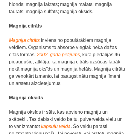
hlorīds;
magnija laktāts;
magnija malāts;
magnija
taurāts;
magnija sulfāts;
magnija oksīds.
Magnija citrāts
Magnija citrāts
ir viens no populārākiem magnija
veidiem.
Organisms to absorbē vieglāk nekā dažas
citas formas.
2003. gada pētījums
, kurā piedalījās 46
pieaugušie, atklāja, ka magnija citrāts uzsūcas labāk
nekā magnija oksīds un magnija helāts. Magnija citrātu
galvenokārt izmanto, lai paaugstinātu magnija līmeni
un ārstētu aizcietējumus.
Magnija oksīds
Magnija oksīds ir sāls, kas apvieno magniju un
skābekli.
Tas dabiski veido baltu, pulverveida vielu un
to var izmantot
kapsulu veidā
.
Šo veidu parasti
neizmanto vienu pašu, lai novērstu vai ārstētu magnija