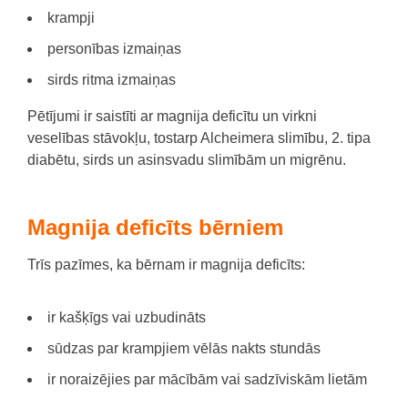
krampji
personības izmaiņas
sirds ritma izmaiņas
Pētījumi ir saistīti ar magnija deficītu un virkni
veselības stāvokļu, tostarp Alcheimera slimību, 2. tipa
diabētu, sirds un asinsvadu slimībām un migrēnu.
Magnija deficīts bērniem
Trīs pazīmes, ka
bērnam ir magnija deficīts
:
ir kašķīgs vai uzbudināts
sūdzas par krampjiem vēlās nakts stundās
ir noraizējies par mācībām vai sadzīviskām lietām