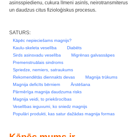
asinsspiedienu, cukura līmeni asinīs, neirotransmiterus
un daudzus citus fizioloģiskus procesus.
SATURS:
Kāpēc nepieciešams magnijs?
Kaulu-skeleta veselība
Diabēts
Sirds asinsvadu veselība
Migrēnas galvassāpes
Premenstruālais sindroms
Spriedze, nemiers, satraukums
Rekomendētās diennakts devas
Magnija trūkums
Magnija deficīts bērniem
Ārstēšana
Pārmērīga magnija daudzuma risks
Magnija veidi, to priekšrocības
Veselības ieguvumi, ko sniedz magnijs
Populāri produkti, kas satur dažādas magnija formas
Kāpēc mums ir