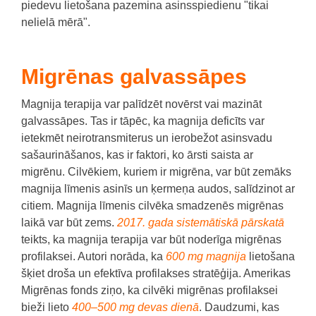
piedevu lietošana pazemina asinsspiedienu "tikai
nelielā mērā".
Migrēnas galvassāpes
Magnija terapija var palīdzēt novērst vai mazināt
galvassāpes.
Tas ir tāpēc, ka magnija deficīts var
ietekmēt neirotransmiterus un ierobežot asinsvadu
sašaurināšanos, kas ir faktori, ko ārsti saista ar
migrēnu.
Cilvēkiem, kuriem ir migrēna, var būt zemāks
magnija līmenis asinīs un ķermeņa audos, salīdzinot ar
citiem.
Magnija līmenis cilvēka smadzenēs migrēnas
laikā var būt zems.
2017. gada sistemātiskā pārskatā
teikts, ka magnija terapija var būt noderīga migrēnas
profilaksei.
Autori norāda, ka
600 mg magnija
lietošana
šķiet droša un efektīva profilakses stratēģija.
Amerikas
Migrēnas fonds ziņo, ka cilvēki migrēnas profilaksei
bieži lieto
400–500 mg devas dienā
.
Daudzumi, kas