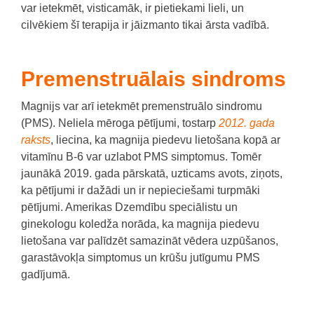
var ietekmēt, visticamāk, ir pietiekami lieli, un
cilvēkiem šī terapija ir jāizmanto tikai ārsta vadībā.
Premenstruālais sindroms
Magnijs var arī ietekmēt premenstruālo sindromu
(PMS).
Neliela mēroga pētījumi, tostarp
2012. gada
raksts
, liecina, ka magnija piedevu lietošana kopā ar
vitamīnu B-6 var uzlabot PMS simptomus.
Tomēr
jaunākā 2019. gada pārskatā, uzticams avots, ziņots,
ka pētījumi ir dažādi un ir nepieciešami turpmāki
pētījumi.
Amerikas Dzemdību speciālistu un
ginekologu koledža norāda, ka magnija piedevu
lietošana var palīdzēt samazināt vēdera uzpūšanos,
garastāvokļa simptomus un krūšu jutīgumu PMS
gadījumā.