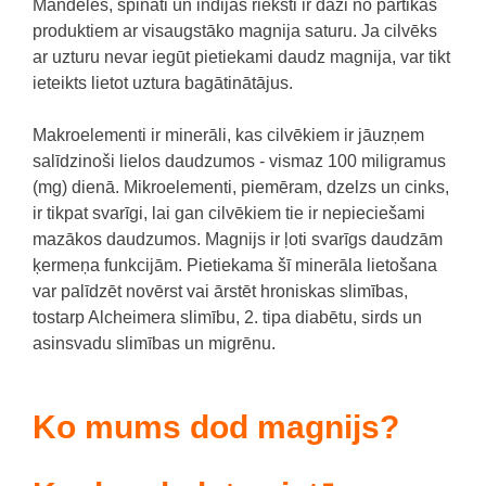
Mandeles, spināti un indijas rieksti ir daži no pārtikas
produktiem ar visaugstāko magnija saturu.
Ja cilvēks
ar uzturu nevar iegūt pietiekami daudz magnija, var tikt
ieteikts lietot uztura bagātinātājus.
Makroelementi ir minerāli, kas cilvēkiem ir jāuzņem
salīdzinoši lielos daudzumos - vismaz 100 miligramus
(mg) dienā.
Mikroelementi, piemēram, dzelzs un cinks,
ir tikpat svarīgi, lai gan cilvēkiem tie ir nepieciešami
mazākos daudzumos.
Magnijs ir ļoti svarīgs daudzām
ķermeņa funkcijām.
Pietiekama šī minerāla lietošana
var palīdzēt novērst vai ārstēt hroniskas slimības,
tostarp Alcheimera slimību, 2. tipa diabētu, sirds un
asinsvadu slimības un migrēnu.
Ko mums dod magnijs?