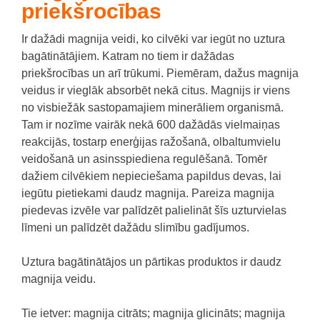
priekšrocības
Ir dažādi magnija veidi, ko cilvēki var iegūt no uztura
bagātinātājiem.
Katram no tiem ir dažādas
priekšrocības un arī trūkumi.
Piemēram, dažus magnija
veidus ir vieglāk absorbēt nekā citus.
Magnijs ir viens
no visbiežāk sastopamajiem minerāliem organismā.
Tam ir nozīme vairāk nekā 600 dažādās vielmaiņas
reakcijās, tostarp enerģijas ražošanā, olbaltumvielu
veidošanā un asinsspiediena regulēšanā.
Tomēr
dažiem cilvēkiem nepieciešama papildus devas, lai
iegūtu pietiekami daudz magnija.
Pareiza magnija
piedevas izvēle var palīdzēt palielināt šīs uzturvielas
līmeni un palīdzēt dažādu slimību gadījumos.
Uztura bagātinātājos un pārtikas produktos ir daudz
magnija veidu.
Tie ietver:
magnija citrāts;
magnija glicināts;
magnija