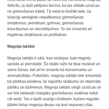
deficītu, jo daži pētījumi liecina, ka tas sliktāk uzsūcas
no gremošanas traktā.
Tā vietā to biežāk lieto, lai
īslaicīgi atvieglotu nepatīkamus gremošanas
simptomus, piemēram, grēmas, gremošanas
traucējumus un aizcietējumus.
To var izmantot arī
migrēnas ārstēšanai un profilaksei.
Magnija laktāts
Magnija laktāts ir sāls, kas veidojas, kad magnijs
saistās ar pienskābi.
Šo skābi ražo ne tikai muskuļi un
asins šūnas, bet arī to izmanto kā konservantu un
aromatizētāju.
Patiešām, magnija laktāts tiek izmantots
kā pārtikas piedeva, lai regulētu skābumu un stiprinātu
pārtiku un dzērienus.
Magnija laktāts viegli uzsūcas un
var būt nedaudz maigāks gremošanas sistēmai nekā
citi veidi.
Tas ir īpaši svarīgi cilvēkiem, kuriem regulāri
jālieto lielas magnija devas vai kuri nepanes citas