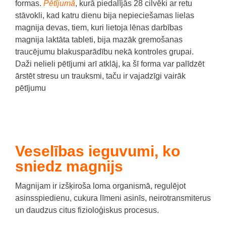
formas.
Pētījumā
, kurā piedalījās 28 cilvēki ar retu
stāvokli, kad katru dienu bija nepieciešamas lielas
magnija devas, tiem, kuri lietoja lēnas darbības
magnija laktāta tableti, bija mazāk gremošanas
traucējumu blakusparādību nekā kontroles grupai.
Daži nelieli pētījumi arī atklāj, ka šī forma var palīdzēt
ārstēt stresu un trauksmi, taču ir vajadzīgi vairāk
pētījumu
Veselības ieguvumi, ko
sniedz magnijs
Magnijam ir izšķiroša loma organismā, regulējot
asinsspiedienu, cukura līmeni asinīs, neirotransmiterus
un daudzus citus fizioloģiskus procesus.