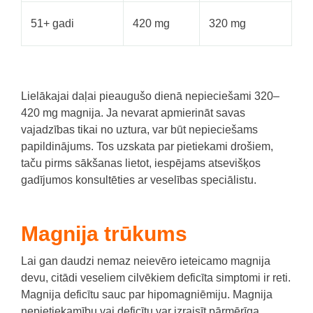
51+ gadi
420 mg
320 mg
Lielākajai daļai pieaugušo dienā nepieciešami 320–
420 mg magnija.
Ja nevarat apmierināt savas
vajadzības tikai no uztura, var būt nepieciešams
papildinājums.
Tos uzskata par pietiekami drošiem,
taču pirms sākšanas lietot, iespējams atsevišķos
gadījumos konsultēties ar veselības speciālistu.
Magnija trūkums
Lai gan daudzi nemaz neievēro ieteicamo magnija
devu, citādi veseliem cilvēkiem deficīta simptomi ir reti.
Magnija deficītu sauc par hipomagniēmiju.
Magnija
nepietiekamību vai deficītu var izraisīt pārmērīga