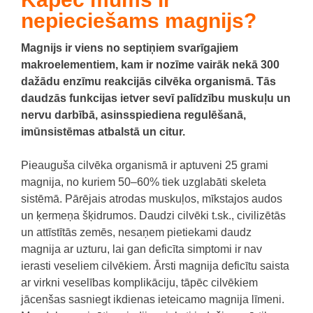
nepieciešams magnijs?
Magnijs ir viens no septiņiem svarīgajiem
makroelementiem, kam ir nozīme vairāk nekā 300
dažādu enzīmu reakcijās cilvēka organismā.
Tās
daudzās funkcijas ietver sevī palīdzību muskuļu un
nervu darbībā, asinsspiediena regulēšanā,
imūnsistēmas atbalstā un citur.
Pieauguša cilvēka organismā ir aptuveni 25 grami
magnija, no kuriem 50–60% tiek uzglabāti skeleta
sistēmā.
Pārējais atrodas muskuļos, mīkstajos audos
un ķermeņa šķidrumos.
Daudzi cilvēki t.sk., civilizētās
un attīstītās zemēs, nesaņem pietiekami daudz
magnija ar uzturu, lai gan deficīta simptomi ir nav
ierasti veseliem cilvēkiem.
Ārsti magnija deficītu saista
ar virkni veselības komplikāciju, tāpēc cilvēkiem
jācenšas sasniegt ikdienas ieteicamo magnija līmeni.