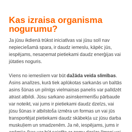
Kas izraisa organisma
nogurumu?
Ja jūsu ikdienā trūkst iniciatīvas vai jūsu solī nav
nepieciešamā spara, ir daudz iemeslu, kāpēc jūs,
iespējams, nesaņemat pietiekami daudz enerģijas vai
jūtaties noguris.
Viens no iemesliem var būt
dažāda veida slimības
.
Asins analīzes, kurā tiek aplūkotas sarkanās un baltās
asins šūnas un pilnīgs vielmaiņas panelis var palīdzēt
atrast atbildi. Jūsu sarkano asinsķermenīšu pārbaude
var noteikt, vai jums ir pietiekami daudz dzelzs, vai
jūsu šūnas ir atbilstoša izmēra un formas un vai jūs
transportējat pietiekami daudz skābekļa uz jūsu darba
muskuļiem un smadzenēm. Ja nē, iespējams, jums ir