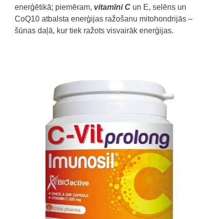
enerģētikā; piemēram,
vitamīni C
un E, selēns un
CoQ10 atbalsta enerģijas ražošanu mitohondrijās –
šūnas daļā, kur tiek ražots visvairāk enerģijas.