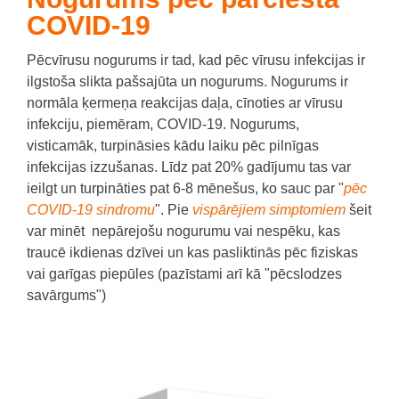
COVID-19
Pēcvīrusu nogurums ir tad, kad pēc vīrusu infekcijas ir
ilgstoša slikta pašsajūta un nogurums.
Nogurums ir
normāla ķermeņa reakcijas daļa, cīnoties ar vīrusu
infekciju, piemēram, COVID-19.
Nogurums,
visticamāk, turpināsies kādu laiku pēc pilnīgas
infekcijas izzušanas. Līdz pat 20% gadījumu tas var
ieilgt un turpināties pat 6-8 mēnešus, ko sauc par "
pēc
COVID-19 sindromu
". Pie
vispārējiem simptomiem
šeit
var minēt
nepārejošu nogurumu vai nespēku, kas
traucē ikdienas dzīvei un
kas pasliktinās pēc fiziskas
vai garīgas piepūles (pazīstami arī kā "pēcslodzes
savārgums")