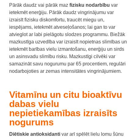
Pārāk daudz vai pārāk maz
fizisku nodarbību
var
ietekmēt enerģiju. Pārāk daudz vingrinājumu var
izraisīt fizisku diskomfortu, traucēt miegu un,
iespējams, ietekmēt atveseļošanos; lai gan to var
atvieglot ar labi pielāgotu slodzes programmu. Biežāk
mazkustīga uzvedība var izraisīt nopietnas slimības un
ietekmēt barības vielu izmantošanu, enerģiju un sirds
un asinsvadu slimību risku. Mazkustīgi cilvēki var
samazināt savu nogurumu par 65 procentiem, regulāri
nodarbojoties ar zemas intensitātes vingrinājumiem.
Vitamīnu un citu bioaktīvu
dabas vielu
nepietiekamības izraisīts
nogurums
Diētiskie antioksidanti
var arī spēlēt lielu lomu šūnu