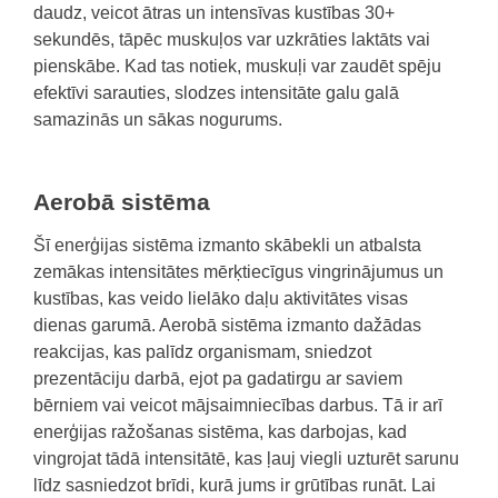
daudz, veicot ātras un intensīvas kustības 30+
sekundēs, tāpēc muskuļos var uzkrāties laktāts vai
pienskābe. Kad tas notiek, muskuļi var zaudēt spēju
efektīvi sarauties, slodzes intensitāte galu galā
samazinās un sākas nogurums.
Aerobā sistēma
Šī enerģijas sistēma izmanto skābekli un atbalsta
zemākas intensitātes mērķtiecīgus vingrinājumus un
kustības, kas veido lielāko daļu aktivitātes visas
dienas garumā. Aerobā sistēma izmanto dažādas
reakcijas, kas palīdz organismam, sniedzot
prezentāciju darbā, ejot pa gadatirgu ar saviem
bērniem vai veicot mājsaimniecības darbus. Tā ir arī
enerģijas ražošanas sistēma, kas darbojas, kad
vingrojat tādā intensitātē, kas ļauj viegli uzturēt sarunu
līdz sasniedzot brīdi, kurā jums ir grūtības runāt. Lai