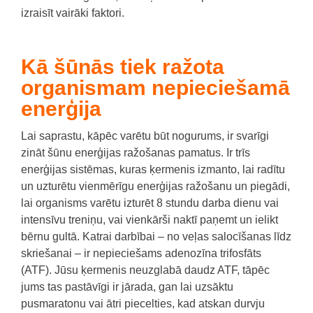
izraisīt vairāki faktori.
Kā šūnās tiek ražota
organismam nepieciešamā
enerģija
Lai saprastu, kāpēc varētu būt nogurums, ir svarīgi
zināt šūnu enerģijas ražošanas pamatus. Ir trīs
enerģijas sistēmas, kuras ķermenis izmanto, lai radītu
un uzturētu vienmērīgu enerģijas ražošanu un piegādi,
lai organisms varētu izturēt 8 stundu darba dienu vai
intensīvu treniņu, vai vienkārši naktī paņemt un ielikt
bērnu gultā. Katrai darbībai – no veļas salocīšanas līdz
skriešanai – ir nepieciešams adenozīna trifosfāts
(ATF). Jūsu ķermenis neuzglabā daudz ATF, tāpēc
jums tas pastāvīgi ir jārada, gan lai uzsāktu
pusmaratonu vai ātri piecelties, kad atskan durvju