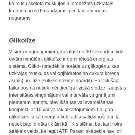
kā mūsu skeleta muskuļos ir ierobežots uzkrātais
kreatīna un ATF daudzums, pēc tam ātri rodas
nogurums.
Glikolīze
Visiem vingrinājumiem, kas ilgst no 30 sekundēm līdz
divām minūtēm, glikolīze ir dominējošā enerģijas
sistēma. Gliko- (priedēklis norāda uz glikogēnu, kas
uzkrājas muskuļos vai ogļhidrātos no cukura līmeņa
asinīs) un -līze (sufikss nozīmē noārdīt). Parasti šajā
laika posmā notiek mērķtiecīga fiziskā slodze - augstas
intensitātes vingrinājumi vai intervāla vingrinājumi,
piemēram, sprints, pievilkšanās vai svarcelšanas
komplekti ar 10 vai vairāk atkārtojumiem. Lai gan
glikolīzes laikā enerģija tiek radīta salīdzinoši ātri, tā
netiek papildināta tik ātri kā FK sistēma; bet tas ir otrs
ātrākais veids, kā iegūt ATF. Parasti skābekļa nav ļoti