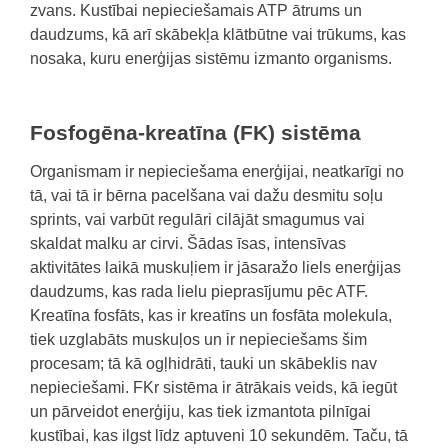
zvans. Kustībai nepieciešamais ATP ātrums un
daudzums, kā arī skābekļa klātbūtne vai trūkums, kas
nosaka, kuru enerģijas sistēmu izmanto organisms.
Fosfogēna-kreatīna (FK) sistēma
Organismam ir nepieciešama enerģijai, neatkarīgi no
tā, vai tā ir bērna pacelšana vai dažu desmitu soļu
sprints, vai varbūt regulāri cilājāt smagumus vai
skaldat malku ar cirvi. Šādas īsas, intensīvas
aktivitātes laikā muskuļiem ir jāsaražo liels enerģijas
daudzums, kas rada lielu pieprasījumu pēc ATF.
Kreatīna fosfāts, kas ir kreatīns un fosfāta molekula,
tiek uzglabāts muskuļos un ir nepieciešams šim
procesam; tā kā ogļhidrāti, tauki un skābeklis nav
nepieciešami. FKr sistēma ir ātrākais veids, kā iegūt
un pārveidot enerģiju, kas tiek izmantota pilnīgai
kustībai, kas ilgst līdz aptuveni 10 sekundēm. Taču, tā