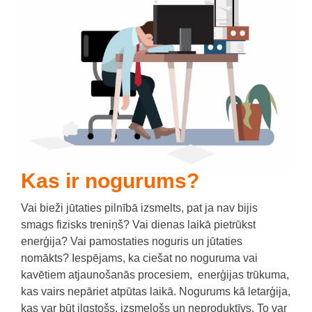
Kas ir nogurums?
Vai bieži jūtaties pilnībā izsmelts, pat ja nav bijis
smags fizisks treniņš?
Vai dienas laikā pietrūkst
enerģija?
Vai pamostaties noguris un jūtaties
nomākts?
I
espējams, ka ciešat no noguruma vai
kavētiem atjaunošanās procesiem, enerģijas trūkuma,
kas vairs nepāriet atpūtas laikā.
Nogurums kā letarģija,
kas var būt ilgstošs, izsmeļošs un neproduktīvs. To var