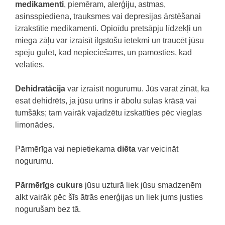
medikamenti
, piemēram, alerģiju, astmas,
asinsspiediena, trauksmes vai depresijas ārstēšanai
izrakstītie medikamenti. Opioīdu pretsāpju līdzekļi un
miega zāļu var izraisīt ilgstošu ietekmi un traucēt jūsu
spēju gulēt, kad nepieciešams, un pamosties, kad
vēlaties.
Dehidratācija
var izraisīt nogurumu. Jūs varat zināt, ka
esat dehidrēts, ja jūsu urīns ir ābolu sulas krāsā vai
tumšāks; tam vairāk vajadzētu izskatīties pēc vieglas
limonādes.
Pārmērīga vai nepietiekama
diēta
var veicināt
nogurumu.
Pārmērīgs cukurs
jūsu uzturā liek jūsu smadzenēm
alkt vairāk pēc šīs ātrās enerģijas un liek jums justies
nogurušam bez tā.