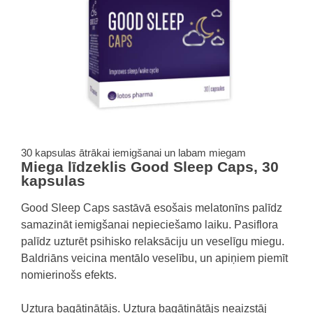
30 kapsulas ātrākai iemigšanai un labam miegam
Miega līdzeklis Good Sleep Caps, 30
kapsulas
Good Sleep Caps sastāvā esošais melatonīns palīdz
samazināt iemigšanai nepieciešamo laiku. Pasiflora
palīdz uzturēt psihisko relaksāciju un veselīgu miegu.
Baldriāns veicina mentālo veselību, un apiņiem piemīt
nomierinošs efekts.
Uztura bagātinātājs. Uztura bagātinātājs neaizstāj