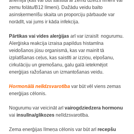
anēmija (kas var būt saistīta ar zemu dzelzs līmeni vai
zemu folātu/B12 līmeni).
Dažādu veidu balto
asinsķermenīšu skaita un proporciju pārbaude var
norādīt, vai jums ir kāda infekcija.
Pārtikas vai vides alerģijas
arī var izraisīt nogurumu.
Alerģiska reakcija izraisa papildus histamīna
veidošanos jūsu organismā, kas var mainīt tā
izplatīšanas ceļus, kas saistīti ar izziņu, elpošanu,
cirkulāciju un gremošanu, galu galā ietekmējot
enerģijas ražošanas un izmantošanas veidu.
Hormonālā nelīdzsvarotība
var būt vēl viens zemas
enerģijas cēlonis.
Nogurumu var veicināt arī
vairogdziedzera hormonu
vai
insulīna/glikozes
nelīdzsvarotība.
Zema enerģijas līmeņa cēlonis var būt arī
recepšu