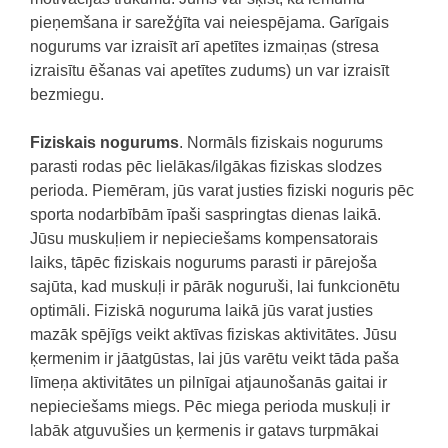
pieņemšana ir sarežģīta vai neiespējama. Garīgais
nogurums var izraisīt arī apetītes izmaiņas (stresa
izraisītu ēšanas vai apetītes zudums) un var izraisīt
bezmiegu.
Fiziskais nogurums
. Normāls fiziskais nogurums
parasti rodas pēc lielākas/ilgākas fiziskas slodzes
perioda. Piemēram, jūs varat justies fiziski noguris pēc
sporta nodarbībām īpaši saspringtas dienas laikā.
Jūsu muskuļiem ir nepieciešams kompensatorais
laiks, tāpēc fiziskais nogurums parasti ir pārejoša
sajūta, kad muskuļi ir pārāk noguruši, lai funkcionētu
optimāli. Fiziskā noguruma laikā jūs varat justies
mazāk spējīgs veikt aktīvas fiziskas aktivitātes. Jūsu
ķermenim ir jāatgūstas, lai jūs varētu veikt tāda paša
līmeņa aktivitātes un pilnīgai atjaunošanās gaitai ir
nepieciešams miegs. Pēc miega perioda muskuļi ir
labāk atguvušies un ķermenis ir gatavs turpmākai