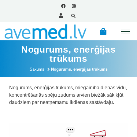
Nogurums, enerģijas
trūkums
Sākums
Nogurums, enerģijas trūkums
Nogurums, enerģijas trūkums, miegainība dienas vidū,
koncentrēšanās spēju zudums arvien biežāk sāk kļūt
daudziem par neatņemamu ikdienas sastāvdaļu.