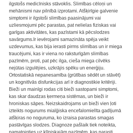
ilgstošs medicīnisks stāvoklis. Slimības cēloņi un
mehānismi nav pilnībā izprotami. Atšķirīgie galvenie
simptomi ir ilgstoši slimības paasinājumi vai
uzliesmojumi pēc parastas, pat nelielas fiziskas vai
garīgas aktivitātes, kas pazīstami kā pēcslodzes
savārgums.Ir ievērojami samazināta spēja veikt
uzdevumus, kas bija ierasti pirms slimības un ir miega
traucējumi, kas ir viena no raksturīgām slimības
pazīmēm, proti, pat pēc ilga, cieša miega cilvēks
nejūtas izgulējies, uzkrājis spēku un enerģiju.
Ortostatiskā nepanesamība (grūtības sēdēt un stāvēt)
un kognitīvās disfunkcijas arī ir diagnostikie kritēriji.
Bieži un mainīgi rodas citi bieži sastopami simptomi,
kas skar daudzas ķermeņa sistēmas, un bieži ir
hroniskas sāpes. Neizskaidrojams un bieži vien ļoti
izteikts nogurums mialģiska encefalomielīta gadījumā
atšķiras no noguruma, ko izraisa parastas smagas
pastāvīgas slodzes.
Diagnoze pašlaik tiek noteikta,
pamatojoties
uz
klīniskajām
pazīmēm,
kas
parasti