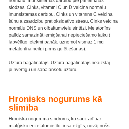
normālu imūnsistēmas darbību pie palielinātās
slodzes. Cinks, vitamīni C un D veicina normālu
imūnsistēmas darbību. Cinks un vitamīns C veicina
šūnu aizsardzību pret oksidatīvo stresu. Cinks veicina
normālu DNS un olbaltumvielu sintēzi. Melatonīns
palīdz samazināt iemigšanai nepieciešamo laiku (
labvēlīgo ietekmi panāk, uzņemot vismaz 1 mg
melatonīna neilgi pirms gulētiešanas).
Uztura bagātinātājs. Uztura bagātinātājs neaizstāj
pilnvērtīgu un sabalansētu uzturu.
Hronisks nogurums kā
slimība
Hroniska noguruma sindroms, ko sauc arī par
mialģisko encefalomielītu, ir sarežģīts, novājinošs,