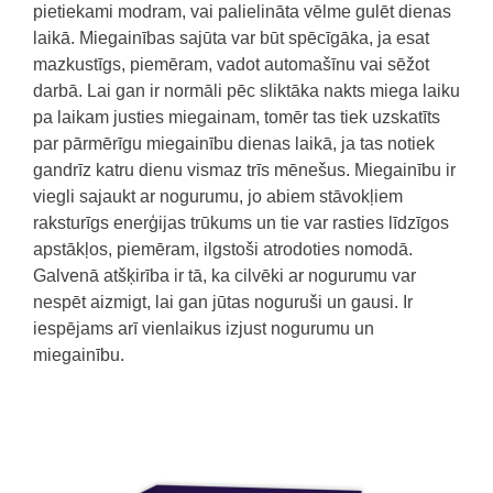
pietiekami modram, vai palielināta vēlme gulēt dienas
laikā.
Miegainības sajūta var būt spēcīgāka, ja esat
mazkustīgs, piemēram, vadot automašīnu vai sēžot
darbā.
Lai gan ir normāli pēc sliktāka nakts miega laiku
pa laikam justies miegainam, tomēr tas tiek uzskatīts
par pārmērīgu miegainību dienas laikā, ja tas notiek
gandrīz katru dienu vismaz trīs mēnešus.
Miegainību ir
viegli sajaukt ar nogurumu, jo abiem stāvokļiem
raksturīgs enerģijas trūkums un tie var rasties līdzīgos
apstākļos, piemēram, ilgstoši atrodoties nomodā.
Galvenā atšķirība ir tā, ka cilvēki ar nogurumu var
nespēt aizmigt, lai gan jūtas noguruši un gausi.
Ir
iespējams arī vienlaikus izjust nogurumu un
miegainību.