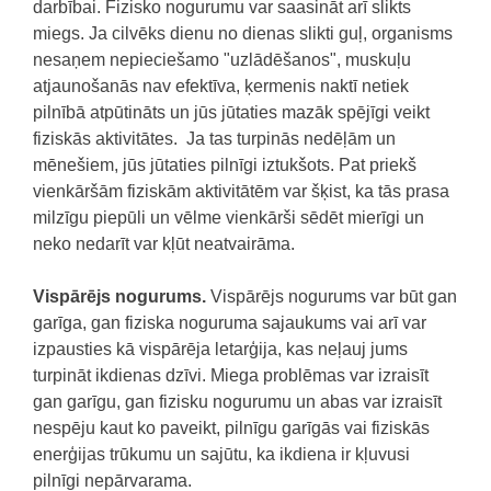
darbībai. Fizisko nogurumu var saasināt arī slikts
miegs. Ja cilvēks dienu no dienas slikti guļ, organisms
nesaņem nepieciešamo "uzlādēšanos", muskuļu
atjaunošanās nav efektīva, ķermenis naktī netiek
pilnībā atpūtināts un jūs jūtaties mazāk spējīgi veikt
fiziskās aktivitātes. Ja tas turpinās nedēļām un
mēnešiem, jūs jūtaties pilnīgi iztukšots. Pat priekš
vienkāršām fiziskām aktivitātēm var šķist, ka tās prasa
milzīgu piepūli un vēlme vienkārši sēdēt mierīgi un
neko nedarīt var kļūt neatvairāma.
Vispārējs nogurums.
Vispārējs nogurums var būt gan
garīga, gan fiziska noguruma sajaukums vai arī var
izpausties kā vispārēja letarģija, kas neļauj jums
turpināt ikdienas dzīvi. Miega problēmas var izraisīt
gan garīgu, gan fizisku nogurumu un abas var izraisīt
nespēju kaut ko paveikt, pilnīgu garīgās vai fiziskās
enerģijas trūkumu un sajūtu, ka ikdiena ir kļuvusi
pilnīgi nepārvarama.