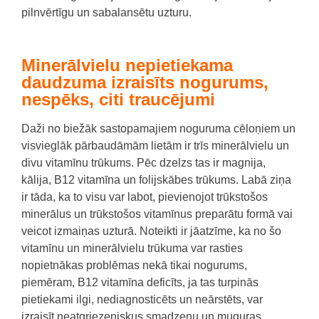
pilnvērtīgu un sabalansētu uzturu.
Minerālvielu nepietiekama
daudzuma izraisīts nogurums,
nespēks, citi traucējumi
Daži no biežāk sastopamajiem noguruma cēloņiem un
visvieglāk pārbaudāmām lietām ir trīs minerālvielu un
divu vitamīnu trūkums.
Pēc dzelzs tas ir magnija,
kālija, B12 vitamīna un folijskābes trūkums.
Labā ziņa
ir tāda, ka to visu var labot, pievienojot trūkstošos
minerālus un trūkstošos vitamīnus preparātu formā vai
veicot izmaiņas uzturā.
Noteikti ir jāatzīme, ka no šo
vitamīnu un minerālvielu trūkuma var rasties
nopietnākas problēmas nekā tikai nogurums,
p
iemēram, B12 vitamīna deficīts, ja tas turpinās
pietiekami ilgi, nediagnosticēts un neārstēts, var
izraisīt neatgriezeniskus smadzeņu un muguras