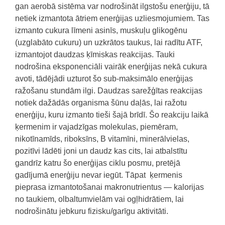
gan aerobā sistēma var nodrošināt ilgstošu enerģiju, tā
netiek izmantota ātriem enerģijas uzliesmojumiem. Tas
izmanto cukura līmeni asinīs, muskuļu glikogēnu
(uzglabāto cukuru) un uzkrātos taukus, lai radītu ATF,
izmantojot daudzas ķīmiskas reakcijas. Tauki
nodrošina eksponenciāli vairāk enerģijas nekā cukura
avoti, tādējādi uzturot šo sub-maksimālo enerģijas
ražošanu stundām ilgi. Daudzas sarežģītas reakcijas
notiek dažādās organisma šūnu daļās, lai ražotu
enerģiju, kuru izmanto tieši šajā brīdī. Šo reakciju laikā
ķermenim ir vajadzīgas molekulas, piemēram,
nikotīnamīds, riboksīns, B vitamīni, minerālvielas,
pozitīvi lādēti joni un daudz kas cits, lai atbalstītu
gandrīz katru šo enerģijas ciklu posmu, pretējā
gadījumā enerģiju nevar iegūt. Tāpat ķermenis
pieprasa izmantotošanai makronutrientus — kalorijas
no taukiem, olbaltumvielām vai ogļhidrātiem, lai
nodrošinātu jebkuru fizisku/garīgu aktivitāti.