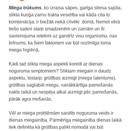
Miega trūkums
, ko izraisa sāpes, garīga stresa sajūta,
slikta kuņģa zarnu trakta veselība vai kāda cita to
kombinācija, ir biežāk nekā cilvēki domā. Ņemot vērā
tiešo saikni starp smadzenēm un zarnām un šī
savienojuma ietekmi uz gandrīz visu organismu, nav
brīnums, ka šiem faktoriem var būt nozīmīga loma
miega higiēnā.
Kādi tad slikta miega aspekti korelē ar dienas
noguruma simptomiem?
Sliktam miegam ir daudz
aspektu, tostarp:
grūtības aizmigt (miega latentums),
grūtības saglabāt miegu,
vairākkārtīga pamošanās
nakts laikā un
nespēja atkal aizmigt pēc pamošanās,
pārāk agra mošanās.
Vēl ar miega problēmām saistīts noguruma veids ir
dienas miegainība.
Pārmērīga miegainība dienas laikā
tiek definēta kā grūtības palikt nomodā vai būt