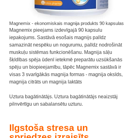
Magnemix - ekonomiskais magnija produkts 90 kapsulas
Magnemix pieejams izdevīgajā 90 kapsulu
iepakojums. Sastāvā esošais magnijs palīdz
samazināt nespēku un nogurumu, palīdz nodrošināt
muskuļu sistēmas funkcionēšanu. Magnija sāļu
šķīdības spēja ūdenī ietekmē preparātu uzsūkšanās
spēju un biopieejamību, tāpēc Magnemix sastāvā ir
visas 3 svarīgākās magnija formas - magnija oksīds,
magnija citrāts un magnija laktāts
Uztura bagātinātājs. Uztura bagātinātājs neaizstāj
pilnvērtīgu un sabalansētu uzturu.
Ilgstoša stresa un
spriedzes izraisīts