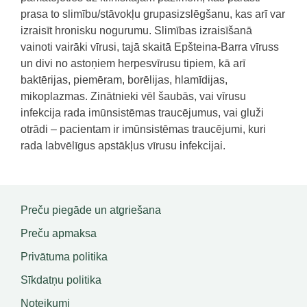
prasa
to
slimību/stāvokļu
grupas
izslēgšanu,
kas
arī
var
izraisīt
hronisku
nogurumu. Slimības izraisīšanā
vainoti vairāki vīrusi, tajā skaitā Epšteina-Barra vīruss
un divi no astoņiem herpesvīrusu tipiem, kā arī
baktērijas, piemēram, borēlijas, hlamīdijas,
mikoplazmas. Zinātnieki vēl šaubās, vai vīrusu
infekcija rada imūnsistēmas traucējumus, vai gluži
otrādi – pacientam ir imūnsistēmas traucējumi, kuri
rada labvēlīgus apstākļus vīrusu infekcijai.
Preču piegāde un atgriešana
Preču apmaksa
Privātuma politika
Sīkdatņu politika
Noteikumi