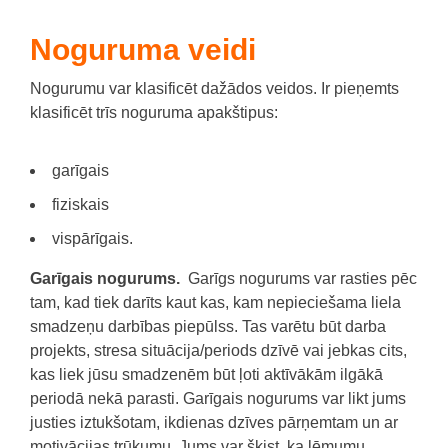
Noguruma veidi
Nogurumu var klasificēt dažādos veidos. Ir pieņemts
klasificēt trīs noguruma apakštipus:
garīgais
fiziskais
vispārīgais.
Garīgais nogurums.
Garīgs nogurums var rasties pēc
tam, kad tiek darīts kaut kas, kam nepieciešama liela
smadzeņu darbības piepūlss. Tas varētu būt darba
projekts, stresa situācija/periods dzīvē vai jebkas cits,
kas liek jūsu smadzenēm būt ļoti aktīvākām ilgākā
periodā nekā parasti. Garīgais nogurums var likt jums
justies iztukšotam, ikdienas dzīves pārņemtam un ar
motivācijas trūkumu. Jums var šķist, ka lēmumu