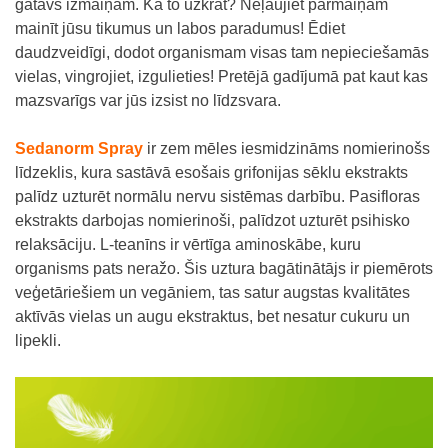
gatavs izmaiņām. Kā to uzkrāt? Neļaujiet pārmaiņām
mainīt jūsu tikumus un labos paradumus! Ēdiet
daudzveidīgi, dodot organismam visas tam nepieciešamās
vielas, vingrojiet, izgulieties! Pretējā gadījumā pat kaut kas
mazsvarīgs var jūs izsist no līdzsvara.
Sedanorm Spray
ir zem mēles iesmidzināms nomierinošs
līdzeklis, kura sastāvā esošais grifonijas sēklu ekstrakts
palīdz uzturēt normālu nervu sistēmas darbību. Pasifloras
ekstrakts darbojas nomierinoši, palīdzot uzturēt psihisko
relaksāciju. L-teanīns ir vērtīga aminoskābe, kuru
organisms pats neražo. Šis uztura bagātinātājs ir piemērots
veģetāriešiem un vegāniem, tas satur augstas kvalitātes
aktīvās vielas un augu ekstraktus, bet nesatur cukuru un
lipekli.