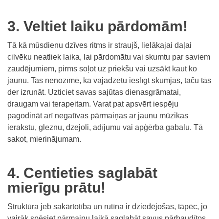
3. Veltiet laiku pārdomām!
Tā kā mūsdienu dzīves ritms ir straujš, lielākajai daļai
cilvēku neatliek laika, lai pārdomātu vai skumtu par saviem
zaudējumiem, pirms soļot uz priekšu vai uzsākt kaut ko
jaunu. Tas nenozīmē, ka vajadzētu ieslīgt skumjās, taču tās
der izrunāt. Uzticiet savas sajūtas dienasgrāmatai,
draugam vai terapeitam. Varat pat apsvērt iespēju
pagodināt arī negatīvas pārmaiņas ar jaunu mūzikas
ierakstu, gleznu, dzejoli, adījumu vai apģērba gabalu. Tā
sakot, mierinājumam.
4. Centieties saglabāt
mierīgu prātu!
Struktūra jeb sakārtotība un rutīna ir dziedējošas, tāpēc, jo
vairāk spēsiet pārmaiņu laikā saglabāt savus pārbaudītos