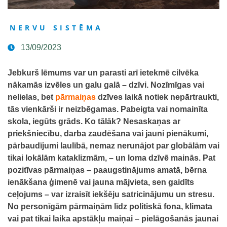
NERVU SISTĒMA
13/09/2023
Jebkurš lēmums var un parasti arī ietekmē cilvēka
nākamās izvēles un galu galā – dzīvi. Nozīmīgas vai
nelielas, bet
pārmaiņas
dzīves laikā notiek nepārtraukti,
tās vienkārši ir neizbēgamas. Pabeigta vai nomainīta
skola, iegūts grāds. Ko tālāk? Nesaskaņas ar
priekšniecību, darba zaudēšana vai jauni pienākumi,
pārbaudījumi laulībā, nemaz nerunājot par globālām vai
tikai lokālām kataklizmām, – un loma dzīvē mainās. Pat
pozitīvas pārmaiņas – paaugstinājums amatā, bērna
ienākšana ģimenē vai jauna mājvieta, sen gaidīts
ceļojums – var izraisīt iekšēju satricinājumu un stresu.
No personīgām pārmaiņām līdz politiskā fona, klimata
vai pat tikai laika apstākļu maiņai – pielāgošanās jaunai