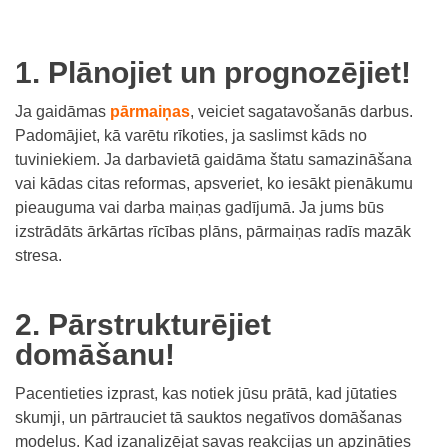
1. Plānojiet un prognozējiet!
Ja gaidāmas
pārmaiņas
, veiciet sagatavošanās darbus.
Padomājiet, kā varētu rīkoties, ja saslimst kāds no
tuviniekiem. Ja darbavietā gaidāma štatu samazināšana
vai kādas citas reformas, apsveriet, ko iesākt pienākumu
pieauguma vai darba maiņas gadījumā. Ja jums būs
izstrādāts ārkārtas rīcības plāns, pārmaiņas radīs mazāk
stresa.
2. Pārstrukturējiet
domāšanu!
Pacentieties izprast, kas notiek jūsu prātā, kad jūtaties
skumji, un pārtrauciet tā sauktos negatīvos domāšanas
modeļus. Kad izanalizējat savas reakcijas un apzināties