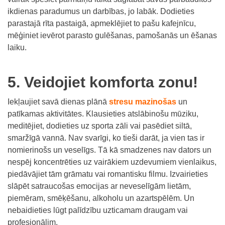
ikdienas paradumus un darbības, jo labāk. Dodieties
parastajā rīta pastaigā, apmeklējiet to pašu kafejnīcu,
mēģiniet ievērot parasto gulēšanas, pamošanās un ēšanas
laiku.
5. Veidojiet komforta zonu!
Iekļaujiet savā dienas plānā
stresu mazinošas
un
patīkamas aktivitātes. Klausieties atslābinošu mūziku,
meditējiet, dodieties uz sporta zāli vai pasēdiet siltā,
smaržīgā vannā. Nav svarīgi, ko tieši darāt, ja vien tas ir
nomierinošs un veselīgs. Tā kā smadzenes nav dators un
nespēj koncentrēties uz vairākiem uzdevumiem vienlaikus,
piedāvājiet tām grāmatu vai romantisku filmu. Izvairieties
slāpēt satraucošas emocijas ar neveselīgām lietām,
piemēram, smēķēšanu, alkoholu un azartspēlēm. Un
nebaidieties lūgt palīdzību uzticamam draugam vai
profesionālim.