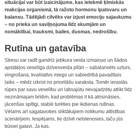
situācijai var būt izaicinājums, kas ietekmē ķīmiskās
reakcijas organismā, tā ražoto hormonu īpatsvaru un
balansu. Tādējādi cilvēks var izjust emociju sajaukumu
– no prieka un saviļņojuma līdz skumjām un
nomāktībai, trauksmi, bailes, dusmas, nedrošību.
Rutīna un gatavība
Stresu var radīt gandrīz jebkura veida izmaiņas un šādos
apstākļos veselīga dzīvesveida pīlāri – sabalansēts uzturs,
vingrošana, kvalitatīvs miegs un sabiedrībā pavadītais
laiks – mēdz izkrist no prioritāšu saraksta. Tomēr ierastās
rūpes par savu veselību un labsajūtu nevajadzētu atlikt līdz
nezināmajam brīdim, kad problēmas it kā atrisināsies,
jācenšas spītīgi, stabili turēties pie ikdienas rutīnas.
Vēlams arī sagatavoties sliktākajiem notikumu attīstības
scenārijiem. Iespējams, tie dzīvē neīstenosies, taču jūs
būsiet gatavi. Ja kas.