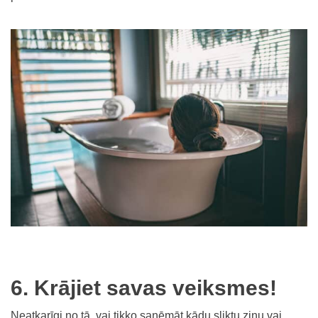
6. Krājiet savas veiksmes!
Neatkarīgi no tā, vai tikko saņēmāt kādu sliktu ziņu vai