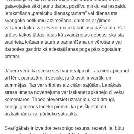
gatavojaties sākt jaunu darbu, pozitīvu mirkļu vai iespaidu
ierakstīšana „pateicību dienasgrāmatā” vai dienas trīs
svarīgāko notikumu atzīmēšana, daloties ar ģimeni
vakariņu laikā, var ievērojami uzlabot jūsu pašsajūtu. Pat
grūtos laikos tādas lietas kā zvaigžņotas debess, skaista
saulrieta, krāsaina tauriņa pamanīšana un vērošana var
darboties gandrīz kā atiestatīšanas poga pārslogotajam
prātam.
Jāņem vērā, ka stresu sevī var neatpazīt. Tas mēdz pieaugt
arī lēni, pamazām, it sevišķi, ja tā avoti ir vairāki un
summējas. Tas var slēpties aiz citām sajūtām. Labākais
stresa līmeņa novērtējums var izskanēt apkārtējo cilvēku
komentāros. Tāpēc pievērsiet uzmanību, kad draugi,
kolēģi, ģimenes locekļi piemin, ka jūs šķietat ātri
aizkaitināms vai pārlieku satraukts.
Svarīgākais ir izveidot personīgo resursu rezervi, lai būtu