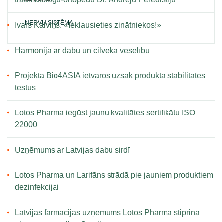
NERVU SISTĒMA
Ivars Kalviņš: «Ieklausieties zinātniekos!»
Harmonijā ar dabu un cilvēka veselību
Projekta Bio4ASIA ietvaros uzsāk produkta stabilitātes
testus
Lotos Pharma iegūst jaunu kvalitātes sertifikātu ISO
22000
Uzņēmums ar Latvijas dabu sirdī
Lotos Pharma un Larifāns strādā pie jauniem produktiem
dezinfekcijai
Latvijas farmācijas uzņēmums Lotos Pharma stiprina