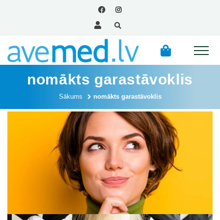
nomākts garastāvoklis
Sākums
nomākts garastāvoklis
Mums ir jāmainās. Mentālās veselības sekas COVID
laikā!
Satiec savu farmaceitu
“Garā kovida” noslēpumi