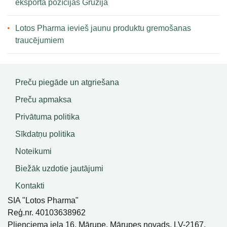
eksporta pozīcijas Gruzijā
Lotos Pharma ievieš jaunu produktu gremošanas
traucējumiem
Preču piegāde un atgriešana
Preču apmaksa
Privātuma politika
Sīkdatņu politika
Noteikumi
Biežāk uzdotie jautājumi
Kontakti
SIA "Lotos Pharma"
Reģ.nr. 40103638962
Plieņciema iela 16, Mārupe, Mārupes novads, LV-2167,