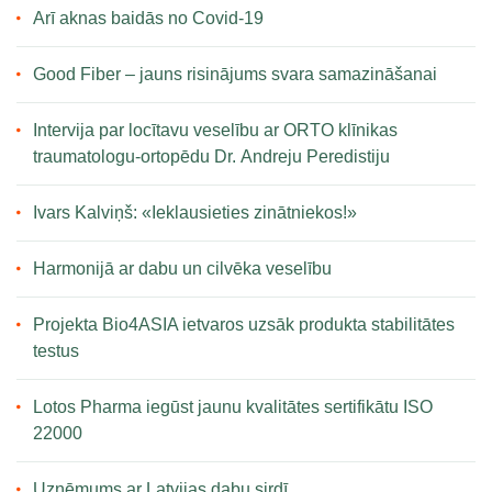
Arī aknas baidās no Covid-19
Good Fiber – jauns risinājums svara samazināšanai
Intervija par locītavu veselību ar ORTO klīnikas
traumatologu-ortopēdu Dr. Andreju Peredistiju
Ivars Kalviņš: «Ieklausieties zinātniekos!»
Harmonijā ar dabu un cilvēka veselību
Projekta Bio4ASIA ietvaros uzsāk produkta stabilitātes
testus
Lotos Pharma iegūst jaunu kvalitātes sertifikātu ISO
22000
Uzņēmums ar Latvijas dabu sirdī