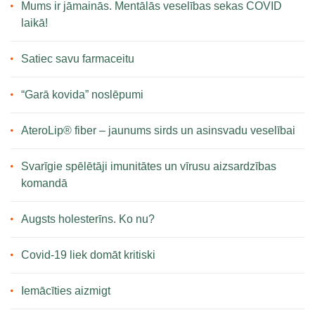
Mums ir jāmainās. Mentālās veselības sekas COVID
laikā!
Satiec savu farmaceitu
“Garā kovida” noslēpumi
AteroLip® fiber – jaunums sirds un asinsvadu veselībai
Svarīgie spēlētāji imunitātes un vīrusu aizsardzības
komandā
Augsts holesterīns. Ko nu?
Covid-19 liek domāt kritiski
Iemācīties aizmigt