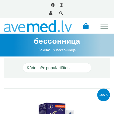
бессонница
Sākums
бессонница
-45%