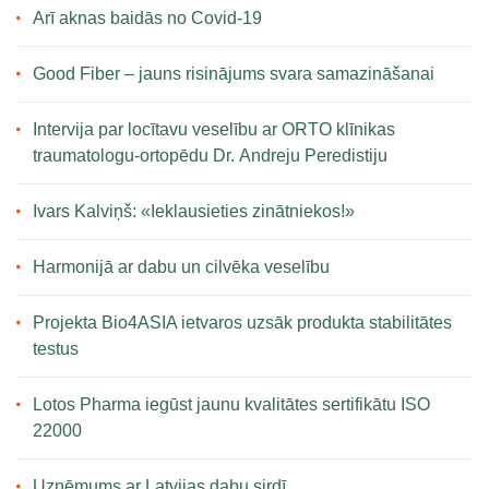
Arī aknas baidās no Covid-19
Good Fiber – jauns risinājums svara samazināšanai
Intervija par locītavu veselību ar ORTO klīnikas
traumatologu-ortopēdu Dr. Andreju Peredistiju
Ivars Kalviņš: «Ieklausieties zinātniekos!»
Harmonijā ar dabu un cilvēka veselību
Projekta Bio4ASIA ietvaros uzsāk produkta stabilitātes
testus
Lotos Pharma iegūst jaunu kvalitātes sertifikātu ISO
22000
Uzņēmums ar Latvijas dabu sirdī