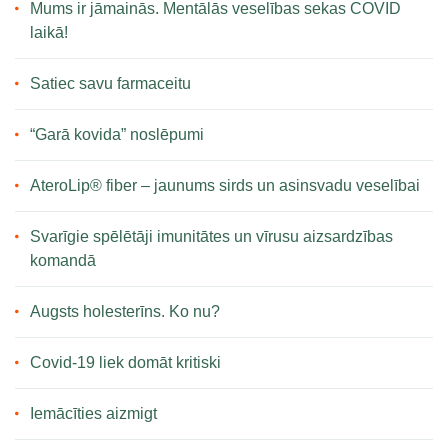
Mums ir jāmainās. Mentālās veselības sekas COVID
laikā!
Satiec savu farmaceitu
“Garā kovida” noslēpumi
AteroLip® fiber – jaunums sirds un asinsvadu veselībai
Svarīgie spēlētāji imunitātes un vīrusu aizsardzības
komandā
Augsts holesterīns. Ko nu?
Covid-19 liek domāt kritiski
Iemācīties aizmigt