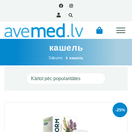
кашель
Sākums
кашель
-25%