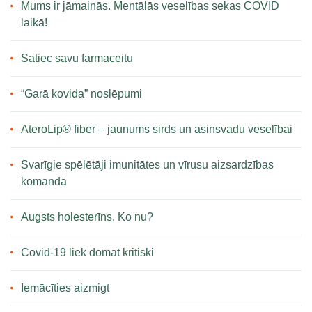
Mums ir jāmainās. Mentālās veselības sekas COVID
laikā!
Satiec savu farmaceitu
“Garā kovida” noslēpumi
AteroLip® fiber – jaunums sirds un asinsvadu veselībai
Svarīgie spēlētāji imunitātes un vīrusu aizsardzības
komandā
Augsts holesterīns. Ko nu?
Covid-19 liek domāt kritiski
Iemācīties aizmigt