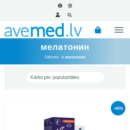
мелатонин
Sākums
мелатонин
-45%