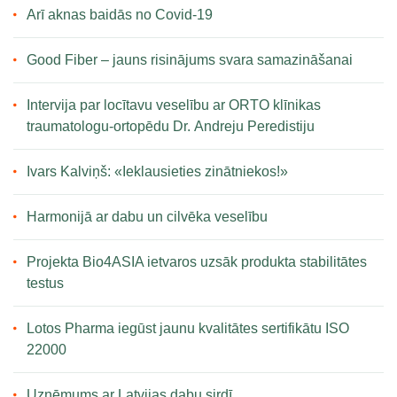
Arī aknas baidās no Covid-19
Good Fiber – jauns risinājums svara samazināšanai
Intervija par locītavu veselību ar ORTO klīnikas
traumatologu-ortopēdu Dr. Andreju Peredistiju
Ivars Kalviņš: «Ieklausieties zinātniekos!»
Harmonijā ar dabu un cilvēka veselību
Projekta Bio4ASIA ietvaros uzsāk produkta stabilitātes
testus
Lotos Pharma iegūst jaunu kvalitātes sertifikātu ISO
22000
Uzņēmums ar Latvijas dabu sirdī