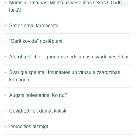
Mums ir jāmainās. Mentālās veselības sekas COVID
laikā!
Satiec savu farmaceitu
“Garā kovida” noslēpumi
AteroLip® fiber – jaunums sirds un asinsvadu veselībai
Svarīgie spēlētāji imunitātes un vīrusu aizsardzības
komandā
Augsts holesterīns. Ko nu?
Covid-19 liek domāt kritiski
Iemācīties aizmigt