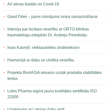
Arī aknas baidās no Covid-19
Good Fiber – jauns risinājums svara samazināšanai
Intervija par locītavu veselību ar ORTO klīnikas
traumatologu-ortopēdu Dr. Andreju Peredistiju
Ivars Kalviņš: «Ieklausieties zinātniekos!»
Harmonijā ar dabu un cilvēka veselību
Projekta Bio4ASIA ietvaros uzsāk produkta stabilitātes
testus
Lotos Pharma iegūst jaunu kvalitātes sertifikātu ISO
22000
Uzņēmums ar Latvijas dabu sirdī