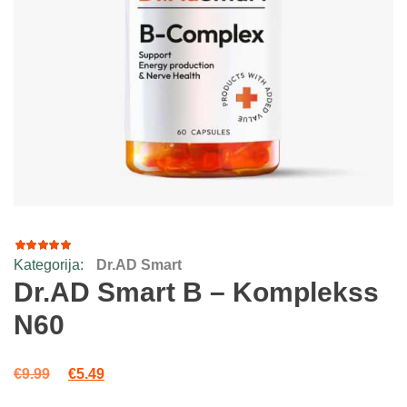
Kategorija:
Dr.AD Smart
1
Rated
5.00
out
Dr.AD Smart B – Komplekss
of 5
based
N60
on
customer
rating
Original price was: €9.99.
Current price is: €5.49.
€
9.99
€
5.49