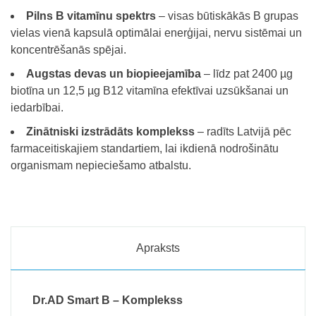
Pilns B vitamīnu spektrs
– visas būtiskākās B grupas
vielas vienā kapsulā optimālai enerģijai, nervu sistēmai un
koncentrēšanās spējai.
Augstas devas un biopieejamība
– līdz pat 2400 µg
biotīna un 12,5 µg B12 vitamīna efektīvai uzsūkšanai un
iedarbībai.
Zinātniski izstrādāts komplekss
– radīts Latvijā pēc
farmaceitiskajiem standartiem, lai ikdienā nodrošinātu
organismam nepieciešamo atbalstu.
Apraksts
Dr.AD Smart B – Komplekss