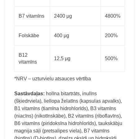
B7 vitamīns
2400 μg
4800%
Folskābe
400 μg
200%
B12
12,5 μg
500%
vitamīns
*NRV – uzturvielu atsauces vērtība
Sastāvdaļas:
holīna bitartrāts, inulīns
(šķiedrviela), liellopa želatīns (kapsulas apvalks),
B1 vitamīns (tiamīna hidrohlorīds), B3 vitamīns
(niacīns) (nikotīnskābe), B2 vitamīns (riboflavīns),
B6 vitamīns (piridoksīna hidrohlorīds), taukskābju
magnija sāļi (pretsalipes viela), B7 vitamīns
(biotīns) (D-biotīns), dzelzs oksīdi un hidroksīdi