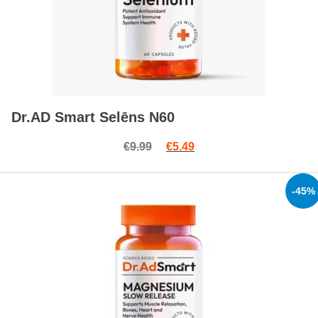
Dr.AD Smart Selēns N60
Original price was: €9.99.
Current price is: €5.49.
€
9.99
€
5.49
-45%