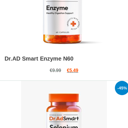
Dr.AD Smart Enzyme N60
Original price was: €9.99.
Current price is: €5.49.
€
9.99
€
5.49
-45%