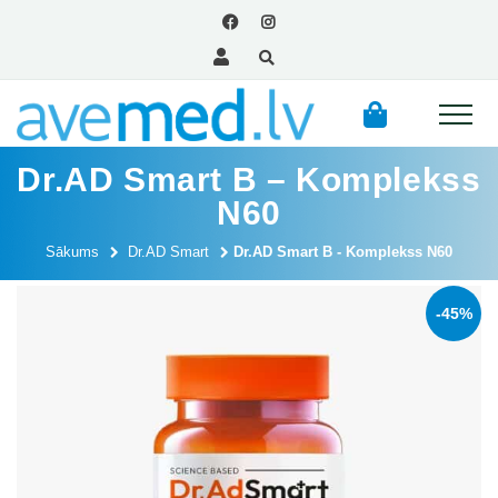
Dr.AD Smart B – Komplekss
N60
Sākums
Dr.AD Smart
Dr.AD Smart B - Komplekss N60
-45%