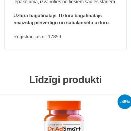
iepakojumā, izvairoties no tiešiem saules stariem.
Uztura bagātinātājs. Uztura bagātinātājs
neaizstāj pilnvērtīgu un sabalansētu uzturu.
Reģistrācijas nr.
17859
Līdzīgi produkti
-45%