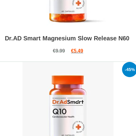
Dr.AD Smart Magnesium Slow Release N60
Original price was: €9.99.
Current price is: €5.49.
€
9.99
€
5.49
-45%