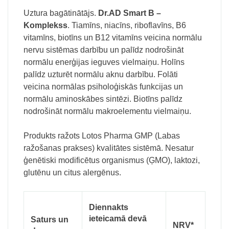
Uztura bagātinātājs.
Dr.AD Smart B –
Komplekss
. Tiamīns, niacīns, riboflavīns, B6
vitamīns, biotīns un B12 vitamīns veicina normālu
nervu sistēmas darbību un palīdz nodrošināt
normālu enerģijas ieguves vielmaiņu. Holīns
palīdz uzturēt normālu aknu darbību. Folāti
veicina normālas psiholoģiskās funkcijas un
normālu aminoskābes sintēzi. Biotīns palīdz
nodrošināt normālu makroelementu vielmaiņu.
Produkts ražots Lotos Pharma GMP (Labas
ražošanas prakses) kvalitātes sistēmā. Nesatur
ģenētiski modificētus organismus (ĢMO), laktozi,
glutēnu un citus alergēnus.
Diennakts
ieteicamā devā
Saturs un
NRV*