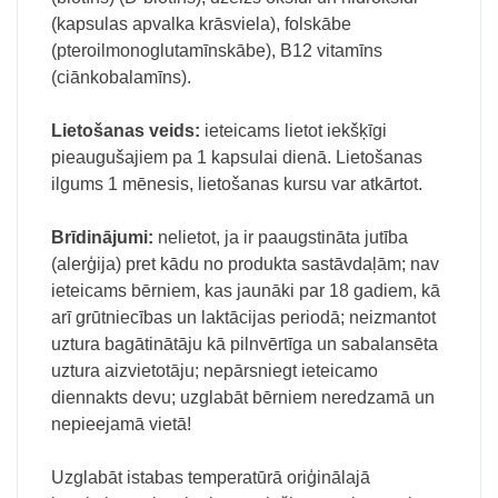
(kapsulas apvalka krāsviela), folskābe
(pteroilmonoglutamīnskābe), B12 vitamīns
(ciānkobalamīns).
Lietošanas veids:
ieteicams lietot iekšķīgi
pieaugušajiem pa 1 kapsulai dienā. Lietošanas
ilgums 1 mēnesis, lietošanas kursu var atkārtot.
Brīdinājumi:
nelietot, ja ir paaugstināta jutība
(alerģija) pret kādu no produkta sastāvdaļām; nav
ieteicams bērniem, kas jaunāki par 18 gadiem, kā
arī grūtniecības un laktācijas periodā; neizmantot
uztura bagātinātāju kā pilnvērtīga un sabalansēta
uztura aizvietotāju; nepārsniegt ieteicamo
diennakts devu; uzglabāt bērniem neredzamā un
nepieejamā vietā!
Uzglabāt istabas temperatūrā oriģinālajā