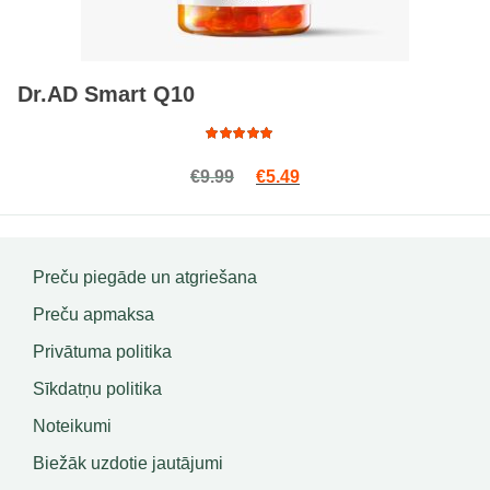
Dr.AD Smart Q10
Rated
Original price was: €9.99.
Current price is: €5.49.
€
9.99
€
5.49
5.00
out
of 5
Preču piegāde un atgriešana
Preču apmaksa
Privātuma politika
Sīkdatņu politika
Noteikumi
Biežāk uzdotie jautājumi