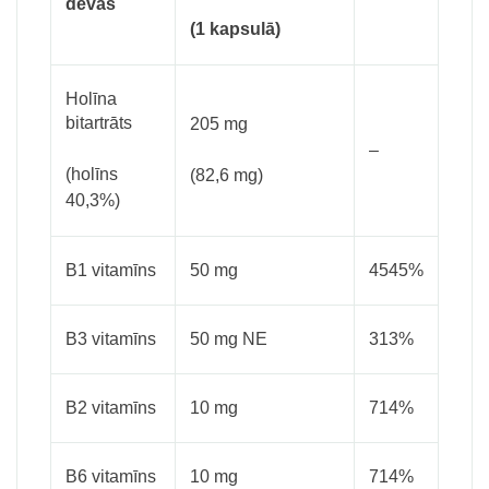
devas
(1 kapsulā)
Holīna
bitartrāts
205 mg
–
(holīns
(82,6 mg)
40,3%)
B1 vitamīns
50 mg
4545%
B3 vitamīns
50 mg NE
313%
B2 vitamīns
10 mg
714%
B6 vitamīns
10 mg
714%