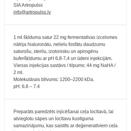
SIA Artropulss
info@artropulss.lv
1 ml šķīduma satur 22 mg fermentatīvas izcelsmes
nātrija hialuronātu, nelielu fosfātu daudzumu
saturošu, sterilu, izotonisku un apirogēnu
buferšķīdumu ar pH 6,8-7,4 un ūdeni injekcijām.
Vienas injekcijas sastāvs / tilpums: 44 mg NaHA /
2 ml.
Molekulārais blīvums: 1200–2200 kDa.
pH: 6.8 – 7.4
Preparāts paredzēts injicēšanai ceļa locītavā, lai
atvieglotu sāpes un locītavu kustīguma
samazinājumu, kas saistīts ar deģeneratīviem ceļa