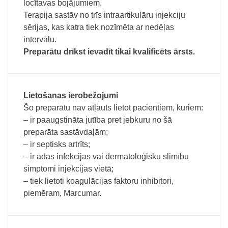
locītavas bojājumiem.
Terapija sastāv no trīs intraartikulāru injekciju
sērijas, kas katra tiek nozīmēta ar nedēļas
intervālu.
Preparātu drīkst ievadīt tikai kvalificēts ārsts.
Lietošanas ierobežojumi
Šo preparātu nav atļauts lietot pacientiem, kuriem:
– ir paaugstināta jutība pret jebkuru no šā
preparāta sastāvdaļām;
– ir septisks artrīts;
– ir ādas infekcijas vai dermatoloģisku slimību
simptomi injekcijas vietā;
– tiek lietoti koagulācijas faktoru inhibitori,
piemēram, Marcumar.