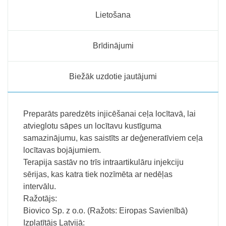
Lietošana
Brīdinājumi
Biežāk uzdotie jautājumi
Preparāts paredzēts injicēšanai ceļa locītavā, lai
atvieglotu sāpes un locītavu kustīguma
samazinājumu, kas saistīts ar deģeneratīviem ceļa
locītavas bojājumiem.
Terapija sastāv no trīs intraartikulāru injekciju
sērijas, kas katra tiek nozīmēta ar nedēļas
intervālu.
Ražotājs:
Biovico Sp. z o.o. (Ražots: Eiropas Savienībā)
Izplatītājs Latvijā: