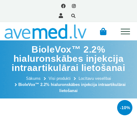
BioleVox™ 2.2%
hialuronskābes injekcija
intraartikulārai lietošanai
Sākums
Visi produkti
Locītavu veselībai
BioleVox™ 2.2% hialuronskābes injekcija intraartikulārai
lietošanai
-10%