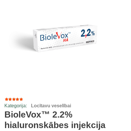
Kategorija:
Locītavu veselībai
3
Rated
5.00
out
BioleVox™ 2.2%
of 5
based
hialuronskābes injekcija
on
customer