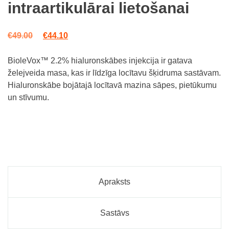
intraartikulārai lietošanai
ratings
Original price was: €49.00.
Current price is: €44.10.
€
49.00
€
44.10
BioleVox™ 2.2%
hialuronskābes injekcija ir gatava
želejveida masa, kas ir līdzīga locītavu šķidruma sastāvam.
Hialuronskābe bojātajā locītavā mazina sāpes, pietūkumu
un stīvumu.
Apraksts
Sastāvs