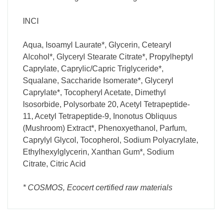
INCI
Aqua, Isoamyl Laurate*, Glycerin, Cetearyl
Alcohol*, Glyceryl Stearate Citrate*, Propylheptyl
Caprylate, Caprylic/Capric Triglyceride*,
Squalane, Saccharide Isomerate*, Glyceryl
Caprylate*, Tocopheryl Acetate, Dimethyl
Isosorbide, Polysorbate 20, Acetyl Tetrapeptide-
11, Acetyl Tetrapeptide-9, Inonotus Obliquus
(Mushroom) Extract*, Phenoxyethanol, Parfum,
Caprylyl Glycol, Tocopherol, Sodium Polyacrylate,
Ethylhexylglycerin, Xanthan Gum*, Sodium
Citrate, Citric Acid
* COSMOS, Ecocert certified raw materials