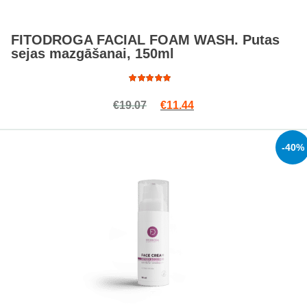
FITODROGA FACIAL FOAM WASH. Putas
sejas mazgāšanai, 150ml
Rated
Original price was: €19.07.
Current price is: €11.4
€
19.07
€
11.44
4.67
out
of 5
-40%