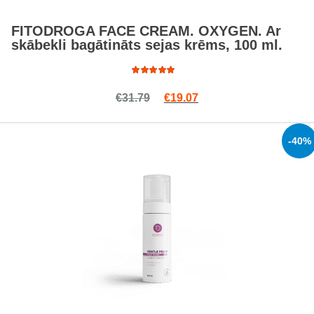
FITODROGA FACE CREAM. OXYGEN. Ar
skābekli bagātināts sejas krēms, 100 ml.
Rated
Original price was: €31.79.
Current price is: €19.0
€
31.79
€
19.07
5.00
out
of 5
-40%