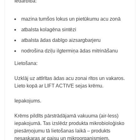
Iedarbība:
mazina tumšos lokus un pietūkumu acu zonā
atbalsta kolagēna sintēzi
atbalsta ādas dabīgo aizsargbarjeru
nodrošina dziļu ilgtermiņa ādas mitrināšanu
Lietošana:
Uzklāj uz attīrītas ādas acu zonai rītos un vakaros.
Lieto kopā ar LIFT ACTIVE sejas krēmu.
Iepakojums.
Krēms pildīts pārstrādājamā vakuuma (air-less)
iepakojumā. Tas izslēdz produkta mikrobioloģisko
piesārņojumu tā lietošanas laikā – produkts
nesaskaras ar gaisu un mikroorganismiem.