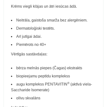
Krēms viegli klājas un ātri iesūcas ādā.
Neitrāla, gaistoša smarža bez alergēniem.
Dermatoloģiski testēts.
Arī jutīgai ādai.
Piemērots no 40+
Vērtīgās sastāvdaļas:
bērza melnās piepes (Čagas) ekstrakts
biopieejamu peptīdu komplekss
®
augu komplekss PENTAVITIN
(aktīvā viela-
Saccharide Isomerate)
olīvu skvalāns