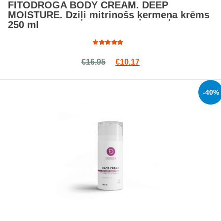
FITODROGA BODY CREAM. DEEP
MOISTURE. Dziļi mitrinošs ķermeņa krēms
250 ml
Rated
Original price was: €16.95.
Current price is: €10.1
€
16.95
€
10.17
5.00
out
of 5
-40%