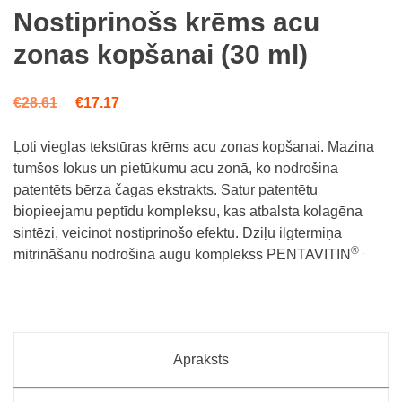
Nostiprinošs krēms acu
zonas kopšanai (30 ml)
Original price was: €28.61.
Current price is: €17.17.
€
28.61
€
17.17
Ļoti vieglas tekstūras krēms acu zonas kopšanai. Mazina
tumšos lokus un pietūkumu acu zonā, ko nodrošina
patentēts bērza čagas ekstrakts. Satur patentētu
biopieejamu peptīdu kompleksu, kas atbalsta kolagēna
sintēzi, veicinot nostiprinošo efektu. Dziļu ilgtermiņa
® .
mitrināšanu nodrošina augu komplekss PENTAVITIN
Apraksts