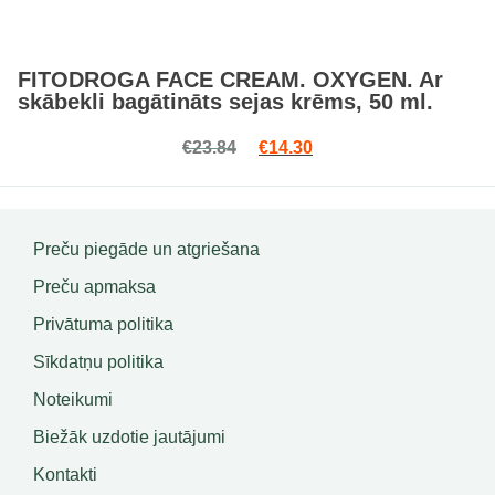
FITODROGA FACE CREAM. OXYGEN. Ar
skābekli bagātināts sejas krēms, 50 ml.
Original price was: €23.84.
Current price is: €14.3
€
23.84
€
14.30
Preču piegāde un atgriešana
Preču apmaksa
Privātuma politika
Sīkdatņu politika
Noteikumi
Biežāk uzdotie jautājumi
Kontakti