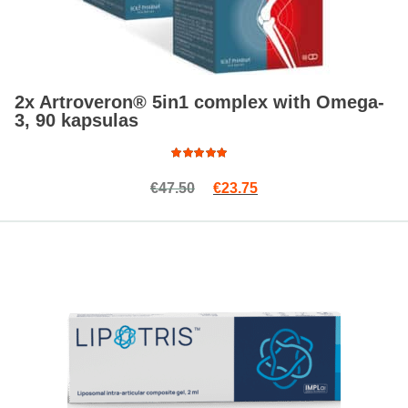
2x Artroveron® 5in1 complex with Omega-
3, 90 kapsulas
Rated
Original price was: €47.50.
Current price is: €23.7
€
47.50
€
23.75
4.98
out
of 5