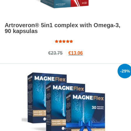
Artroveron® 5in1 complex with Omega-3,
90 kapsulas
Rated
Original price was: €23.75.
Current price is: €13.0
€
23.75
€
13.06
4.89
out
of 5
-29%