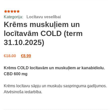
Kategorija:
Locītavu veselībai
1
Rated
5.00
out
Krēms muskuļiem un
of 5
based
locītavām COLD (term
on
customer
31.10.2025)
rating
Original price was: €18.00.
Current price is: €8.99.
€
18.00
€
8.99
Krēms COLD locītavām un muskuļiem ar kanabidiolu.
CBD 600 mg
Krēms locītavu sāpju un muskuļu saspringuma gadījumos.
Atvēsinoša iedarbība.