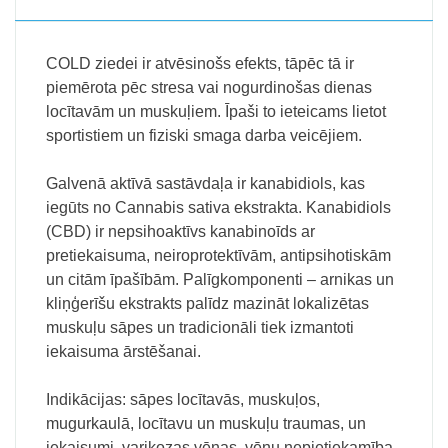
COLD ziedei ir atvēsinošs efekts, tāpēc tā ir
piemērota pēc stresa vai nogurdinošas dienas
locītavām un muskuļiem. Īpaši to ieteicams lietot
sportistiem un fiziski smaga darba veicējiem.
Galvenā aktīvā sastāvdaļa ir kanabidiols, kas
iegūts no Cannabis sativa ekstrakta. Kanabidiols
(CBD) ir nepsihoaktīvs kanabinoīds ar
pretiekaisuma, neiroprotektīvām, antipsihotiskām
un citām īpašībām. Palīgkomponenti – arnikas un
kliņģerīšu ekstrakts palīdz mazināt lokalizētas
muskuļu sāpes un tradicionāli tiek izmantoti
iekaisuma ārstēšanai.
Indikācijas: sāpes locītavās, muskuļos,
mugurkaulā, locītavu un muskuļu traumas, un
iekaisumi, varikozas vēnas, vēnu nepietiekamība,