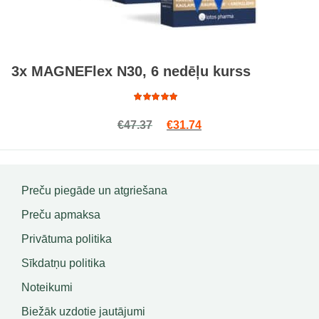
3x MAGNEFlex N30, 6 nedēļu kurss
Rated
Original price was: €47.37.
Current price is: €31.7
€
47.37
€
31.74
4.71
out
of 5
Preču piegāde un atgriešana
Preču apmaksa
Privātuma politika
Sīkdatņu politika
Noteikumi
Biežāk uzdotie jautājumi