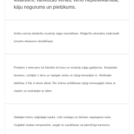
kāju nogurums un pietūkums.
Arnika veicina lokalizētu muskuļu sāpju mazināšanu. Kliņģerīšu ekstraktu tradicionāli
izmanto iekaisumu dziedēšanai.
Produkts ir ieteicams kā līdzeklis locītavu un muskuļu sāpju gadījumos. Nospiediet
dozatoru, uzklājiet 1 devu uz sāpīgās vietas un rūpīgi iemasējiet to. Atkārtojiet
darbības 2 līdz 4 reizes dienā. Pēc krēma uzklāšanas rūpīgi nomazgājiet rokas ar
ziepēm un noskalojiet ar ūdeni.
Glabājiet krēmu oriģinālajā traukā, cieši noslēgtu un bērniem nepieejamā vietā.
Uzglabāt istabas temperatūrā, sargāt no sasalšanas vai pārmērīga karstuma.