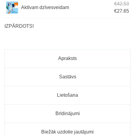
Ori
€
42.53
Aktīvam dzīvesveidam
Cur
€
27.65
IZPĀRDOTS!
Apraksts
Sastāvs
Lietošana
Brīdinājumi
Biežāk uzdotie jautājumi