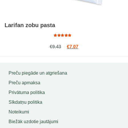
Larifan zobu pasta
Rated
Original price was: €9.43.
Current price is: €7.07.
€
9.43
€
7.07
4.84
out
of 5
Preču piegāde un atgriešana
Preču apmaksa
Privātuma politika
Sīkdatņu politika
Noteikumi
Biežāk uzdotie jautājumi