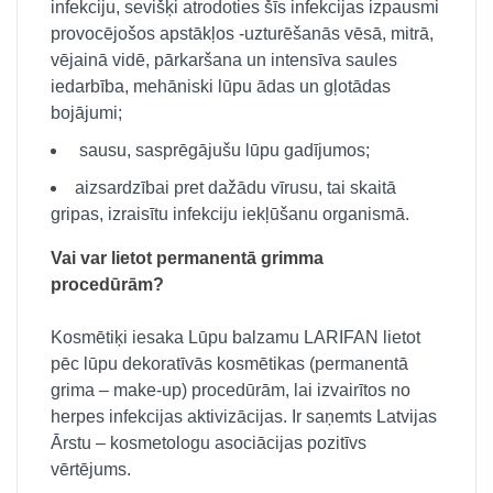
infekciju, sevišķi atrodoties šīs infekcijas izpausmi
provocējošos apstākļos -uzturēšanās vēsā, mitrā,
vējainā vidē, pārkaršana un intensīva saules
iedarbība, mehāniski lūpu ādas un gļotādas
bojājumi;
sausu, sasprēgājušu lūpu gadījumos;
aizsardzībai pret dažādu vīrusu, tai skaitā
gripas, izraisītu infekciju iekļūšanu organismā.
Vai var lietot permanentā grimma
procedūrām?
Kosmētiķi iesaka Lūpu balzamu LARIFAN lietot
pēc lūpu dekoratīvās kosmētikas (permanentā
grima – make-up) procedūrām, lai izvairītos no
herpes infekcijas aktivizācijas. Ir saņemts Latvijas
Ārstu – kosmetologu asociācijas pozitīvs
vērtējums.