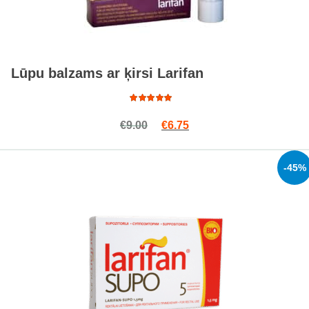
Lūpu balzams ar ķirsi Larifan
Rated
Original price was: €9.00.
Current price is: €6.75.
€
9.00
€
6.75
4.94
out
of 5
-45%