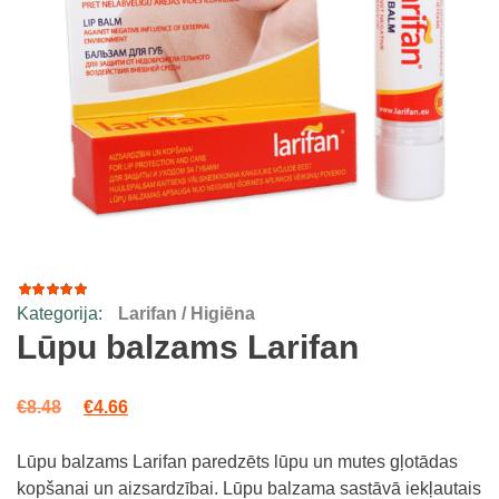
Kategorija:
Larifan / Higiēna
91
Rated
4.96
out
Lūpu balzams Larifan
of 5
based
on
Original price was: €8.48.
Current price is: €4.66.
customer
€
8.48
€
4.66
ratings
Lūpu balzams Larifan paredzēts lūpu un mutes gļotādas
kopšanai un aizsardzībai. Lūpu balzama sastāvā iekļautais