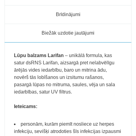
Brīdinājumi
Biežāk uzdotie jautājumi
Lūpu balzams Larifan
– unikālā formula, kas
satur dsRNS
Larifan
, aizsargā pret nelabvēlīgu
ārējās vides iedarbību, baro un mitrina ādu,
novērš tās lobīšanos un izsitumu rašanos,
pasargā lūpas no mitruma, saules, vēja un sala
iedarbības, satur UV filtrus.
Ieteicams:
personām, kurām piemīt nosliece uz herpes
infekciju, sevišķi atrodoties šīs infekcijas izpausmi