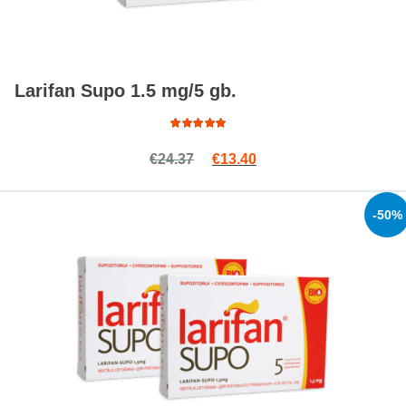
Larifan Supo 1.5 mg/5 gb.
Rated
Original price was: €24.37.
Current price is: €13.4
€
24.37
€
13.40
4.79
out
of 5
-50%