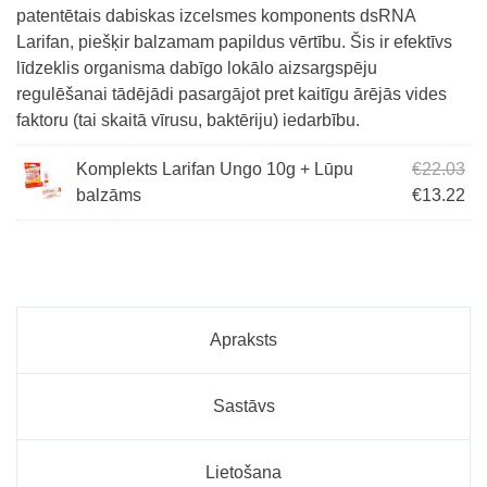
patentētais dabiskas izcelsmes komponents dsRNA
Larifan, piešķir balzamam papildus vērtību. Šis ir efektīvs
līdzeklis organisma dabīgo lokālo aizsargspēju
regulēšanai tādējādi pasargājot pret kaitīgu ārējās vides
faktoru (tai skaitā vīrusu, baktēriju) iedarbību.
Ori
Komplekts Larifan Ungo 10g + Lūpu
€
22.03
Cur
balzāms
€
13.22
Apraksts
Sastāvs
Lietošana