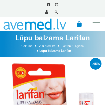
Lūpu balzams Larifan
Sākums
Visi produkti
Larifan / Higiēna
Lūpu balzams Larifan
-45%