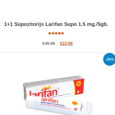
1+1 Supozitorijs Larifan Supo 1.5 mg./5gb.
Rated
Original price was: €45.98.
Current price is: €22.9
€
45.98
€
22.99
4.87
out
of 5
-25%