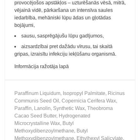
provocējošos apstākļos – uzturēšanās vēsā, mitrā,
vējainā vidē, pārkaršana un intensīva saules
iedarbība, mehāniski lūpu ādas un gļotādas
bojājumi,
sausu, sasprēgājušu lūpu gadījumos,
aizsardzībai pret dažādu vīrusu, tai skaitā
gripas, izraisītu infekciju iekļūšanu organismā.
Informācija ražotāja lapā
Paraffinum Liquidum, Isopropyl Palmitate, Ricinus
Communis Seed Oil, Copernicia Cerifera Wax,
Paraffin, Lanolin, Synthetic Wax, Theobroma
Cacao Seed Butter, Hydrogenated
Microcrystalline Wax, Butyl
Methoxydibenzoylmethane, Butyl
Methoxydibenzoylmethane, Ethylhexyl Salicylate,