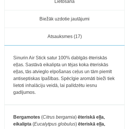
Lietošana
Biežāk uzdotie jautājumi
Atsauksmes (17)
Sinurin Air Stick satur 100% dabīgās ēteriskās
eļļas. Sastāvā eikalipta un tējas koka ēteriskās
eļļas, tās atvieglo elpošanas ceļus un tām piemīt
antiseptiskas īpašības. Spēcīgie aromāti bieži tiek
lietoti inhalāciju veidā, lai palīdzētu iesnu
gadījumos.
Bergamotes
(
Citrus bergamia
)
ēteriskā eļļa,
eikalipta
(
Eucalytpus globulus
)
ēteriskā eļļa,