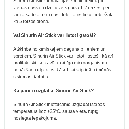
Sinurin Air Stick inhalācijas zīmuli pieliek pie
vienas nāss un dziļi ievelk gaisu 1-2 reizes, pēc
tam atkārto ar otru nāsi. Ieteicams lietot nebiežāk
kā 5 reizes dienā.
Vai Sinurin Air Stick var lietot ilgstoši?
Atšķirībā no ķīmiskajiem deguna pilieniem un
sprejiem, Sinurin Air Stick var lietot ilgstoši, kā arī
profilaktiski, lai kavētu kaitīgo mirkoorganismu
nonākšanu elpceļos, kā arī, lai stiprinātu imūnās
sistēmas darbību.
Kā pareizi uzglabāt Sinurin Air Stick?
Sinurin Air Stick ir ieteicams uzglabāt istabas
temperatūrā līdz +25ºC, sausā vietā, rūpīgi
noslēgtā iepakojumā.