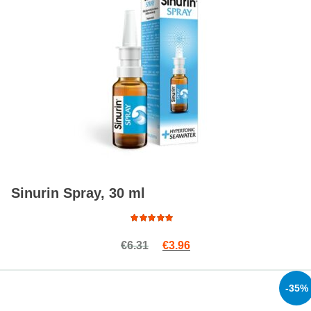
Sinurin Spray, 30 ml
Rated
Original price was: €6.31.
Current price is: €3.96.
€
6.31
€
3.96
4.88
out
of 5
-35%