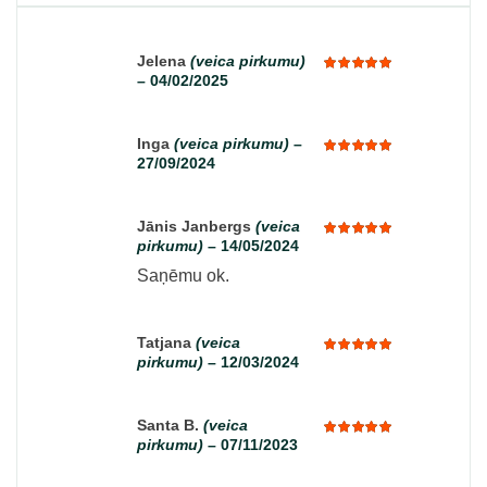
Jelena
(veica pirkumu)
–
04/02/2025
Rated
5
out of 5
Inga
(veica pirkumu)
–
27/09/2024
Rated
5
out of 5
Jānis Janbergs
(veica
pirkumu)
–
14/05/2024
Rated
5
out of 5
Saņēmu ok.
Tatjana
(veica
pirkumu)
–
12/03/2024
Rated
5
out of 5
Santa B.
(veica
pirkumu)
–
07/11/2023
Rated
5
out of 5