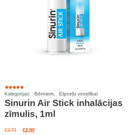
Kategorijas:
Bērniem
,
Elpceļu veselībai
16
Rated
5.00
out
Sinurin Air Stick inhalācijas
of 5
based
zīmulis, 1ml
on
customer
ratings
Original price was: €3.71.
Current price is: €2.90.
€
3.71
€
2.90