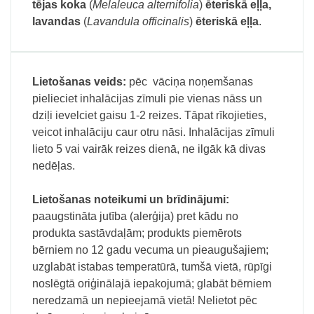
tējas koka
(
Melaleuca alternifolia
)
ēteriskā eļļa,
lavandas
(
Lavandula officinalis
)
ēteriskā eļļa
.
Lietošanas veids:
pēc vāciņa noņemšanas
pielieciet inhalācijas zīmuli pie vienas nāss un
dziļi ievelciet gaisu 1-2 reizes. Tāpat rīkojieties,
veicot inhalāciju caur otru nāsi. Inhalācijas zīmuli
lieto 5 vai vairāk reizes dienā, ne ilgāk kā divas
nedēļas.
Lietošanas noteikumi un brīdinājumi:
paaugstināta jutība (alerģija) pret kādu no
produkta sastāvdaļām; produkts piemērots
bērniem no 12 gadu vecuma un pieaugušajiem;
uzglabāt istabas temperatūrā, tumšā vietā, rūpīgi
noslēgtā oriģinālajā iepakojumā; glabāt bērniem
neredzamā un nepieejamā vietā! Nelietot pēc