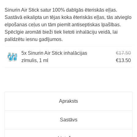
Sinurin Air Stick satur 100% dabīgās ēteriskās eļļas.
Sastāvā eikalipta un tējas koka ēteriskās eļļas, tās atvieglo
elpošanas ceļus un tām piemīt antiseptiskas īpašības.
Spēcīgie aromāti bieži tiek lietoti inhalāciju veidā, lai
palīdzētu iesnu gadījumos.
Ori
5x Sinurin Air Stick inhalācijas
€
17.50
Cur
zīmulis, 1 ml
€
13.50
Apraksts
Sastāvs