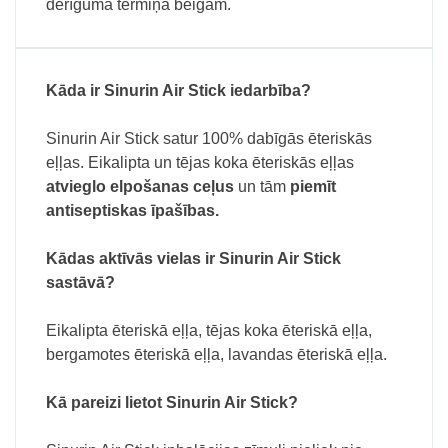
derīguma termiņa beigām.
Kāda ir Sinurin Air Stick iedarbība?
Sinurin Air Stick satur 100% dabīgās ēteriskās
eļļas. Eikalipta un tējas koka ēteriskās eļļas
atvieglo elpošanas ceļus
un tām
piemīt
antiseptiskas īpašības.
Kādas aktīvās vielas ir Sinurin Air Stick
sastāvā?
Eikalipta ēteriskā eļļa, tējas koka ēteriskā eļļa,
bergamotes ēteriskā eļļa, lavandas ēteriskā eļļa.
Kā pareizi lietot Sinurin Air Stick?