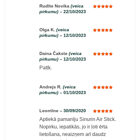
Rudīte Novika
(veica
pirkumu)
–
22/10/2023
Rated
5
out of 5
Olga K.
(veica
pirkumu)
–
12/10/2023
Rated
5
out of 5
Daina Čakste
(veica
pirkumu)
–
12/10/2023
Rated
5
out of 5
Patīk.
Andrejs R.
(veica
pirkumu)
–
01/10/2023
Rated
5
out of 5
Leontīne
–
30/09/2020
Aptiekā pamanīju Sinurin Air Stick.
Rated
5
out of 5
Nopirku, iepatikās, jo ir ļoti ērta
lietošana, neaizņem arī daudz