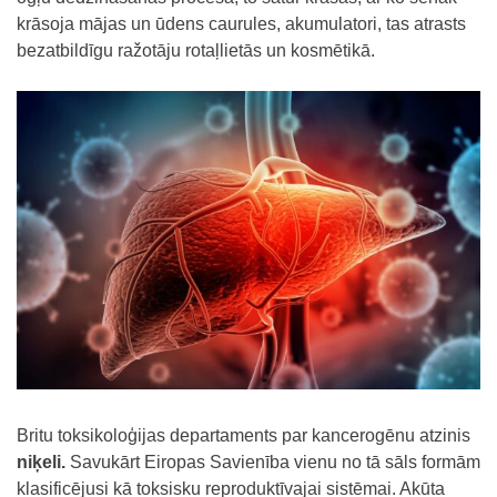
krāsoja mājas un ūdens caurules, akumulatori, tas atrasts
bezatbildīgu ražotāju rotaļlietās un kosmētikā.
Britu toksikoloģijas departaments par kancerogēnu atzinis
niķeli.
Savukārt Eiropas Savienība vienu no tā sāls formām
klasificējusi kā toksisku reproduktīvajai sistēmai. Akūta