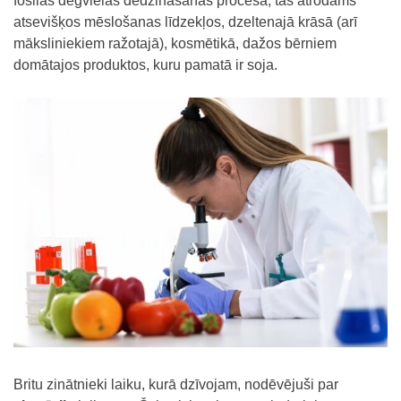
fosilās degvielas dedzināšanas procesā, tas atrodams
atsevišķos mēslošanas līdzekļos, dzeltenajā krāsā (arī
māksliniekiem ražotajā), kosmētikā, dažos bērniem
domātajos produktos, kuru pamatā ir soja.
Britu zinātnieki laiku, kurā dzīvojam, nodēvējuši par