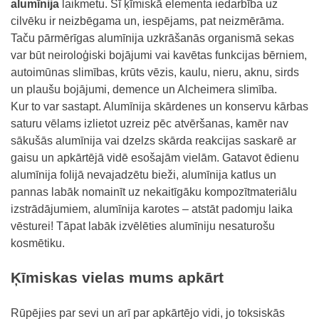
alumīnija
laikmetu. Šī ķīmiskā elementa iedarbība uz
cilvēku ir neizbēgama un, iespējams, pat neizmērāma.
Taču pārmērīgas alumīnija uzkrāšanās organismā sekas
var būt neiroloģiski bojājumi vai kavētas funkcijas bērniem,
autoimūnas slimības, krūts vēzis, kaulu, nieru, aknu, sirds
un plaušu bojājumi, demence un Alcheimera slimība.
Kur to var sastapt. Alumīnija skārdenes un konservu kārbas
saturu vēlams izlietot uzreiz pēc atvēršanas, kamēr nav
sākušās alumīnija vai dzelzs skārda reakcijas saskarē ar
gaisu un apkārtējā vidē esošajām vielām. Gatavot ēdienu
alumīnija folijā nevajadzētu bieži, alumīnija katlus un
pannas labāk nomainīt uz nekaitīgāku kompozītmateriālu
izstrādājumiem, alumīnija karotes – atstāt padomju laika
vēsturei! Tāpat labāk izvēlēties alumīniju nesaturošu
kosmētiku.
Ķīmiskas vielas mums apkārt
Rūpējies par sevi un arī par apkārtējo vidi, jo toksiskās