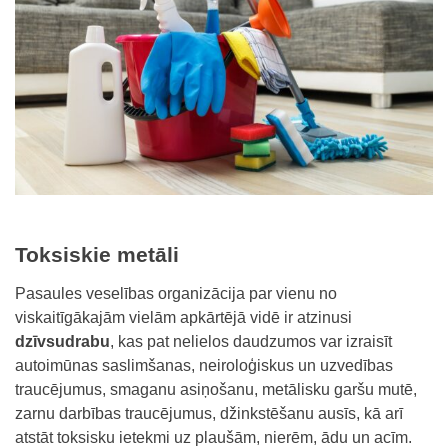
Toksiskie metāli
Pasaules veselības organizācija par vienu no
viskaitīgākajām vielām apkārtējā vidē ir atzinusi
dzīvsudrabu
, kas pat nelielos daudzumos var izraisīt
autoimūnas saslimšanas, neiroloģiskus un uzvedības
traucējumus, smaganu asiņošanu, metālisku garšu mutē,
zarnu darbības traucējumus, džinkstēšanu ausīs, kā arī
atstāt toksisku ietekmi uz plaušām, nierēm, ādu un acīm.