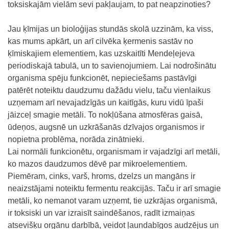
toksiskajām vielām sevi pakļaujam, to pat neapzinoties?
Jau ķīmijas un bioloģijas stundās skolā uzzinām, ka viss,
kas mums apkārt, un arī cilvēka ķermenis sastāv no
ķīmiskajiem elementiem, kas uzskaitīti Mendeļejeva
periodiskajā tabulā, un to savienojumiem. Lai nodrošinātu
organisma spēju funkcionēt, nepieciešams pastāvīgi
patērēt noteiktu daudzumu dažādu vielu, taču vienlaikus
uzņemam arī nevajadzīgās un kaitīgās, kuru vidū īpaši
jāizceļ smagie metāli. To nokļūšana atmosfēras gaisā,
ūdeņos, augsnē un uzkrāšanās dzīvajos organismos ir
nopietna problēma, norāda zinātnieki.
Lai normāli funkcionētu, organismam ir vajadzīgi arī metāli,
ko mazos daudzumos dēvē par mikroelementiem.
Piemēram, cinks, varš, hroms, dzelzs un mangāns ir
neaizstājami noteiktu fermentu reakcijās. Taču ir arī smagie
metāli, ko nemanot varam uzņemt, tie uzkrājas organismā,
ir toksiski un var izraisīt saindēšanos, radīt izmaiņas
atsevišķu orgānu darbībā, veidot ļaundabīgos audzējus un