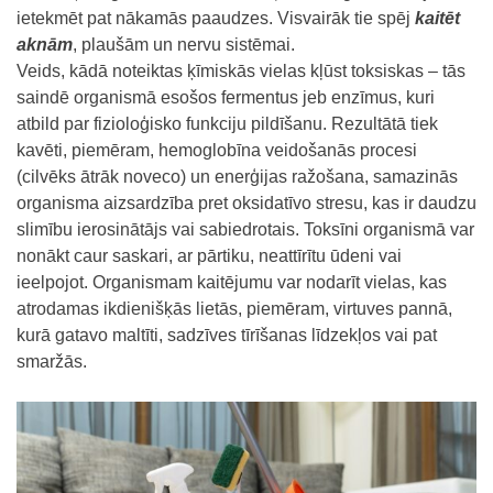
ietekmēt pat nākamās paaudzes. Visvairāk tie spēj
kaitēt
aknām
, plaušām un nervu sistēmai.
Veids, kādā noteiktas ķīmiskās vielas kļūst toksiskas – tās
saindē organismā esošos fermentus jeb enzīmus, kuri
atbild par fizioloģisko funkciju pildīšanu. Rezultātā tiek
kavēti, piemēram, hemoglobīna veidošanās procesi
(cilvēks ātrāk noveco) un enerģijas ražošana, samazinās
organisma aizsardzība pret oksidatīvo stresu, kas ir daudzu
slimību ierosinātājs vai sabiedrotais. Toksīni organismā var
nonākt caur saskari, ar pārtiku, neattīrītu ūdeni vai
ieelpojot. Organismam kaitējumu var nodarīt vielas, kas
atrodamas ikdienišķās lietās, piemēram, virtuves pannā,
kurā gatavo maltīti, sadzīves tīrīšanas līdzekļos vai pat
smaržās.