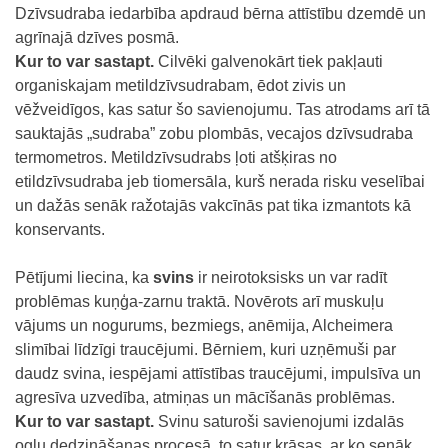
Dzīvsudraba iedarbība apdraud bērna attīstību dzemdē un
agrīnajā dzīves posmā.
Kur to var sastapt.
Cilvēki galvenokārt tiek pakļauti
organiskajam metildzīvsudrabam, ēdot zivis un
vēžveidīgos, kas satur šo savienojumu. Tas atrodams arī tā
sauktajās „sudraba” zobu plombās, vecajos dzīvsudraba
termometros. Metildzīvsudrabs ļoti atšķiras no
etildzīvsudraba jeb tiomersāla, kurš nerada risku veselībai
un dažās senāk ražotajās vakcīnās pat tika izmantots kā
konservants.
Pētījumi liecina, ka
svins
ir neirotoksisks un var radīt
problēmas kuņģa-zarnu traktā. Novērots arī muskuļu
vājums un nogurums, bezmiegs, anēmija, Alcheimera
slimībai līdzīgi traucējumi. Bērniem, kuri uzņēmuši par
daudz svina, iespējami attīstības traucējumi, impulsīva un
agresīva uzvedība, atmiņas un mācīšanās problēmas.
Kur to var sastapt.
Svinu saturoši savienojumi izdalās
ogļu dedzināšanas procesā, to satur krāsas, ar ko senāk