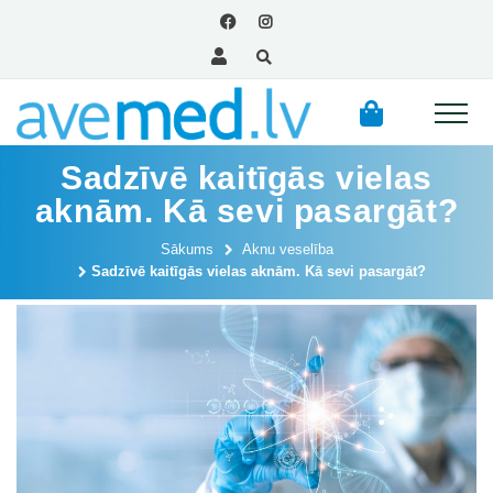
Sadzīvē kaitīgās vielas
aknām. Kā sevi pasargāt?
Sākums
Aknu veselība
Sadzīvē kaitīgās vielas aknām. Kā sevi pasargāt?