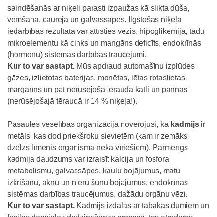
saindēšanās ar niķeli parasti izpaužas kā slikta dūša,
vemšana, caureja un galvassāpes. Ilgstošas niķeļa
iedarbības rezultātā var attīsties vēzis, hipoglikēmija, tādu
mikroelementu kā cinks un mangāns deficīts, endokrīnās
(hormonu) sistēmas darbības traucējumi.
Kur to var sastapt.
Mūs apdraud automašīnu izplūdes
gāzes, izlietotas baterijas, monētas, lētas rotaslietas,
margarīns un pat nerūsējošā tērauda katli un pannas
(nerūsējošajā tēraudā ir 14 % niķeļa!).
Pasaules veselības organizācija novērojusi, ka
kadmijs
ir
metāls, kas dod priekšroku sievietēm (kam ir zemāks
dzelzs līmenis organismā nekā vīriešiem). Pārmērīgs
kadmija daudzums var izraisīt kalcija un fosfora
metabolismu, galvassāpes, kaulu bojājumus, matu
izkrišanu, aknu un nieru šūnu bojājumus, endokrīnās
sistēmas darbības traucējumus, dažādu orgānu vēzi.
Kur to var sastapt.
Kadmijs izdalās ar tabakas dūmiem un