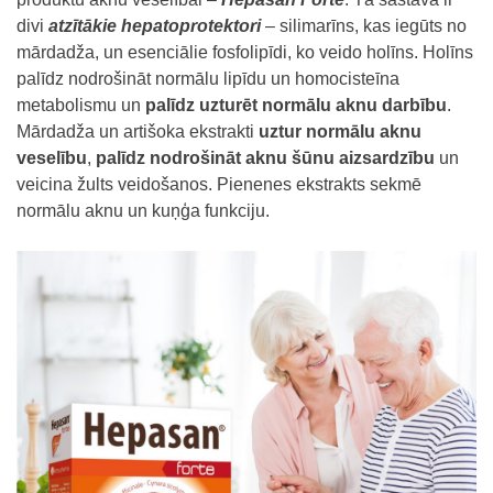
divi
atzītākie hepatoprotektori
– silimarīns, kas iegūts no
mārdadža, un esenciālie fosfolipīdi, ko veido holīns. Holīns
palīdz nodrošināt normālu lipīdu un homocisteīna
metabolismu un
palīdz uzturēt normālu aknu darbību
.
Mārdadža un artišoka ekstrakti
uztur normālu aknu
veselību
,
palīdz nodrošināt aknu šūnu aizsardzību
un
veicina žults veidošanos. Pienenes ekstrakts sekmē
normālu aknu un kuņģa funkciju.