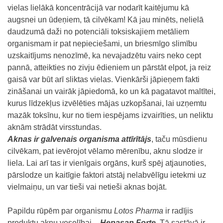
vielas lielākā koncentrācijā var nodarīt kaitējumu kā
augsnei un ūdeņiem, tā cilvēkam! Kā jau minēts, nelielā
daudzumā daži no potenciāli toksiskajiem metāliem
organismam ir pat nepieciešami, un briesmīgo slimību
uzskaitījums nenozīmē, ka nevajadzētu vairs neko cept
pannā, atteikties no zivju ēdieniem un pārstāt elpot, ja reiz
gaisā var būt arī sliktas vielas. Vienkārši jāpieņem fakti
zināšanai un vairāk jāpiedomā, ko un kā pagatavot maltītei,
kurus līdzekļus izvēlēties mājas uzkopšanai, lai uzņemtu
mazāk toksīnu, kur no tiem iespējams izvairīties, un neliktu
aknām strādāt virsstundas.
Aknas ir galvenais organisma attīrītājs
, taču mūsdienu
cilvēkam, pat ievērojot vēlamo mērenību, aknu slodze ir
liela. Lai arī tas ir vienīgais orgāns, kurš spēj atjaunoties,
pārslodze un kaitīgie faktori atstāj nelabvēlīgu ietekmi uz
vielmaiņu, un var tieši vai netieši aknas bojāt.
Papildu rūpēm par organismu
Lotos Pharma
ir radījis
produktu aknu veselībai –
Hepasan Forte
. Tā sastāvā ir