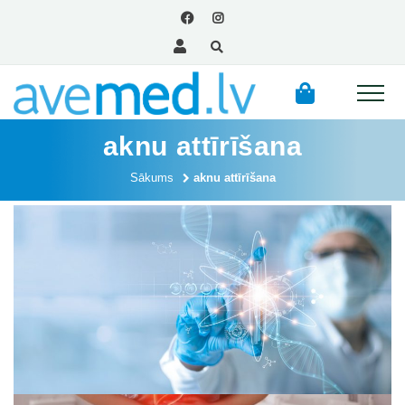
aknu attīrīšana
Sākums
aknu attīrīšana
Posts paginatio
1
2
Mums ir jāmainās. Mentālās veselības sekas COVID
laikā!