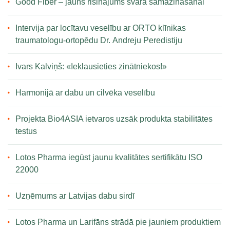
Good Fiber – jauns risinājums svara samazināšanai
Intervija par locītavu veselību ar ORTO klīnikas
traumatologu-ortopēdu Dr. Andreju Peredistiju
Ivars Kalviņš: «Ieklausieties zinātniekos!»
Harmonijā ar dabu un cilvēka veselību
Projekta Bio4ASIA ietvaros uzsāk produkta stabilitātes
testus
Lotos Pharma iegūst jaunu kvalitātes sertifikātu ISO
22000
Uzņēmums ar Latvijas dabu sirdī
Lotos Pharma un Larifāns strādā pie jauniem produktiem