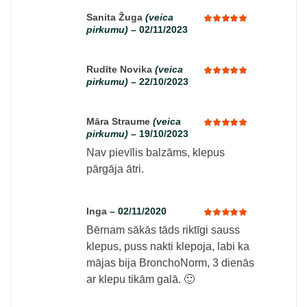
Sanita Žuga
(veica
pirkumu)
–
02/11/2023
Rated
5
out of 5
Rudīte Novika
(veica
pirkumu)
–
22/10/2023
Rated
5
out of 5
Māra Straume
(veica
pirkumu)
–
19/10/2023
Rated
5
out of 5
Nav pievīlis balzāms, klepus
pārgāja ātri.
Inga
–
02/11/2020
Bērnam sākās tāds riktīgi sauss
Rated
5
out of 5
klepus, puss nakti klepoja, labi ka
mājas bija BronchoNorm, 3 dienās
ar klepu tikām galā. 🙂