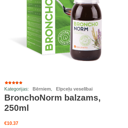
Kategorijas:
Bērniem
,
Elpceļu veselībai
28
Rated
4.75
out
BronchoNorm balzams,
of 5
based
250ml
on
customer
ratings
€
10.37