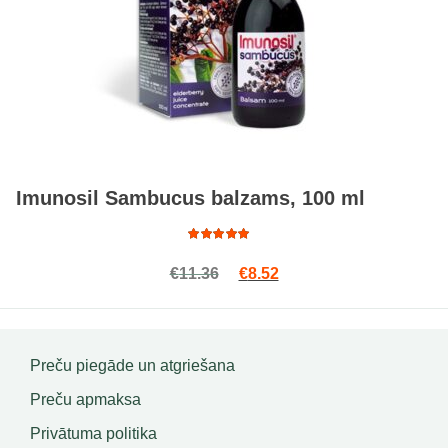
Imunosil Sambucus balzams, 100 ml
Rated
Original price was: €11.36.
Current price is: €8.52.
€
11.36
€
8.52
4.64
out of 5
Preču piegāde un atgriešana
Preču apmaksa
Privātuma politika