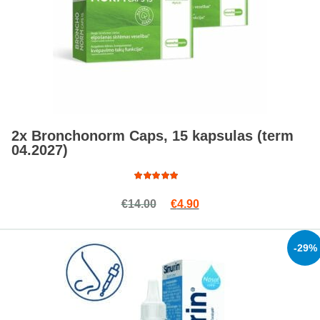
2x Bronchonorm Caps, 15 kapsulas (term
04.2027)
Rated
Original price was: €14.00.
Current price is: €4.90.
€
14.00
€
4.90
4.85
out
of 5
-29%