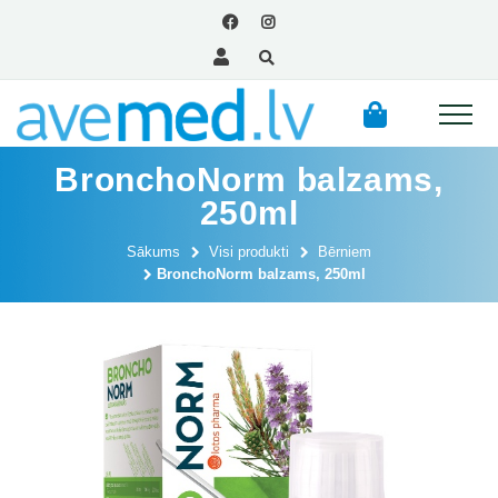
BronchoNorm balzams,
250ml
Sākums
Visi produkti
Bērniem
BronchoNorm balzams, 250ml