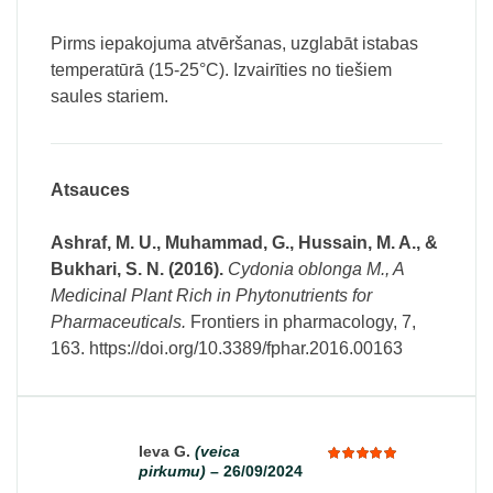
Pirms iepakojuma atvēršanas, uzglabāt istabas
temperatūrā (15-25°C). Izvairīties no tiešiem
saules stariem.
Atsauces
Ashraf, M. U., Muhammad, G., Hussain, M. A., &
Bukhari, S. N. (2016).
Cydonia oblonga M., A
Medicinal Plant Rich in Phytonutrients for
Pharmaceuticals.
Frontiers in pharmacology, 7,
163. https://doi.org/10.3389/fphar.2016.00163
Ieva G.
(veica
pirkumu)
–
26/09/2024
Rated
5