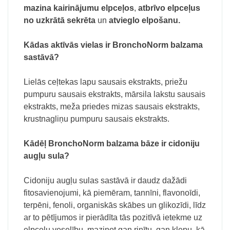
mazina kairinājumu elpceļos
,
atbrīvo elpceļus
no uzkrātā sekrēta
un
atvieglo elpošanu.
Kādas aktīvās vielas ir BronchoNorm balzama
sastāvā?
Lielās ceļtekas lapu sausais ekstrakts, priežu
pumpuru sausais ekstrakts, mārsila lakstu sausais
ekstrakts, meža priedes mizas sausais ekstrakts,
krustnagliņu pumpuru sausais ekstrakts.
Kādēļ BronchoNorm balzama bāze ir cidoniju
augļu sula?
Cidoniju augļu sulas sastāvā ir daudz dažādi
fitosavienojumi, kā piemēram, tannīni, flavonoīdi,
terpēni, fenoli, organiskās skābes un glikozīdi, līdz
ar to pētījumos ir pierādīta tās pozitīvā ietekme uz
elpceļu veselību, mazinot gan rinītu, gan klepu, kā