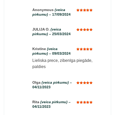
out of 5
Anonymous
(veica
pirkumu)
–
17/09/2024
Rated
5
out of 5
JULIJA O.
(veica
pirkumu)
–
25/03/2024
Rated
5
out of 5
Kristīne
(veica
pirkumu)
–
09/03/2024
Rated
5
out of 5
Lieliska prece, zibenīga piegāde,
paldies
Olga
(veica pirkumu)
–
04/11/2023
Rated
5
out of 5
Rita
(veica pirkumu)
–
04/11/2023
Rated
5
out of 5