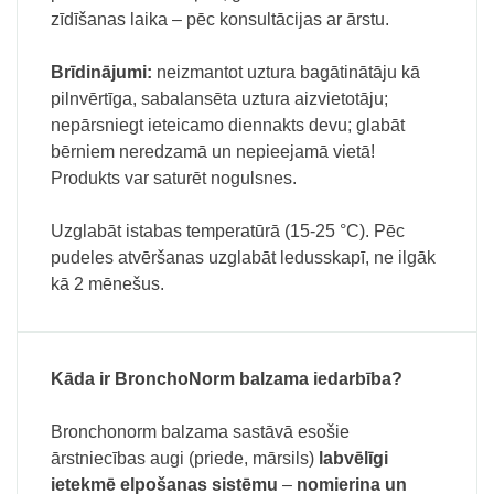
zīdīšanas laika – pēc konsultācijas ar ārstu.
Brīdinājumi:
neizmantot uztura bagātinātāju kā
pilnvērtīga, sabalansēta uztura aizvietotāju;
nepārsniegt ieteicamo diennakts devu; glabāt
bērniem neredzamā un nepieejamā vietā!
Produkts var saturēt nogulsnes.
Uzglabāt istabas temperatūrā (15-25 °C). Pēc
pudeles atvēršanas uzglabāt ledusskapī, ne ilgāk
kā 2 mēnešus.
Kāda ir BronchoNorm balzama iedarbība?
Bronchonorm balzama sastāvā esošie
ārstniecības augi (priede, mārsils)
labvēlīgi
ietekmē elpošanas sistēmu
–
nomierina un