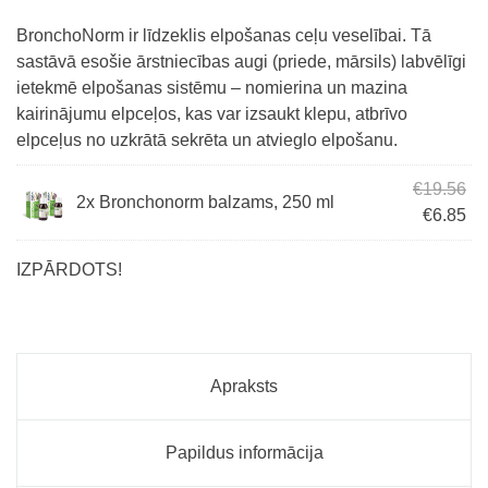
BronchoNorm ir līdzeklis elpošanas ceļu veselībai. Tā
sastāvā esošie ārstniecības augi (priede, mārsils) labvēlīgi
ietekmē elpošanas sistēmu – nomierina un mazina
kairinājumu elpceļos, kas var izsaukt klepu, atbrīvo
elpceļus no uzkrātā sekrēta un atvieglo elpošanu.
Ori
€
19.56
2x Bronchonorm balzams, 250 ml
Cur
€
6.85
IZPĀRDOTS!
Apraksts
Papildus informācija