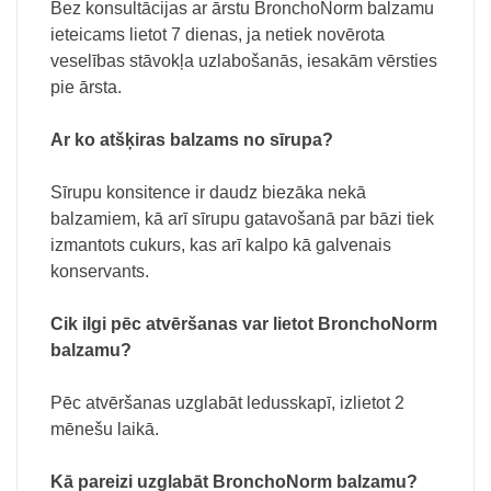
Bez konsultācijas ar ārstu BronchoNorm balzamu
ieteicams lietot 7 dienas, ja netiek novērota
veselības stāvokļa uzlabošanās, iesakām vērsties
pie ārsta.
Ar ko atšķiras balzams no sīrupa?
Sīrupu konsitence ir daudz biezāka nekā
balzamiem, kā arī sīrupu gatavošanā par bāzi tiek
izmantots cukurs, kas arī kalpo kā galvenais
konservants.
Cik ilgi pēc atvēršanas var lietot BronchoNorm
balzamu?
Pēc atvēršanas uzglabāt ledusskapī, izlietot 2
mēnešu laikā.
Kā pareizi uzglabāt BronchoNorm balzamu?