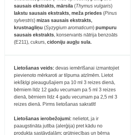
sausais ekstrakts, mārsila
(
Thymus vulgaris
)
lakstu sausais ekstrakts, meža priedes
(
Pinus
sylvestris
)
mizas sausais ekstrakts,
krustnagliņu
(
Syzygium aromaticum
)
pumpuru
sausais ekstrakts
, konservants nātrija benzoāts
(E211), cukurs,
cidoniju augļu sula.
Lietošanas veids:
devas iemērīšanai izmantojiet
pievienoto mērkaroti ar tilpuma atzīmēm. Lietot
iekšķīgi pieaugušajiem pa 10 ml 3 reizes dienā,
bērniem līdz 12 gadu vecumam pa 5 ml 3 reizes
dienā, bērniem līdz 4 gadu vecumam pa 2,5 ml 3
reizes dienā. Pirms lietošanas sakratīt!
Lietošanas ierobežojumi:
nelietot, ja ir
paaugstināta jutība (alerģija) pret kādu no
produkta sastāvdaļām; grūtniecības un bērna