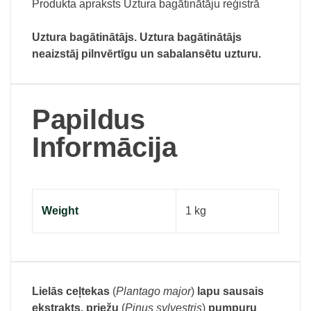
Produkta apraksts Uztura bagātinātāju reģistrā
Uztura bagātinātājs. Uztura bagātinātājs
neaizstāj pilnvērtīgu un sabalansētu uzturu.
Papildus
Informācija
Weight
1 kg
Lielās ceļtekas
(
Plantago major
)
lapu sausais
ekstrakts, priežu
(
Pinus sylvestris
)
pumpuru