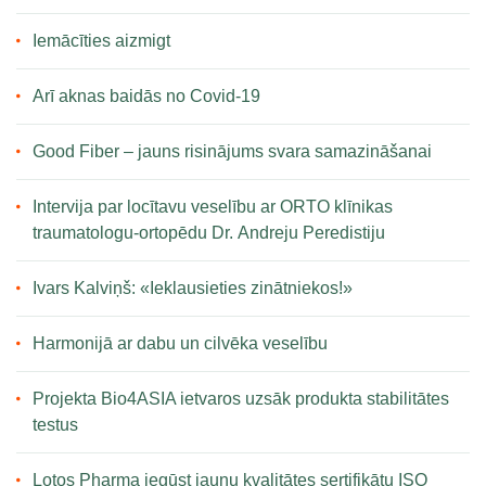
Iemācīties aizmigt
Arī aknas baidās no Covid-19
Good Fiber – jauns risinājums svara samazināšanai
Intervija par locītavu veselību ar ORTO klīnikas
traumatologu-ortopēdu Dr. Andreju Peredistiju
Ivars Kalviņš: «Ieklausieties zinātniekos!»
Harmonijā ar dabu un cilvēka veselību
Projekta Bio4ASIA ietvaros uzsāk produkta stabilitātes
testus
Lotos Pharma iegūst jaunu kvalitātes sertifikātu ISO