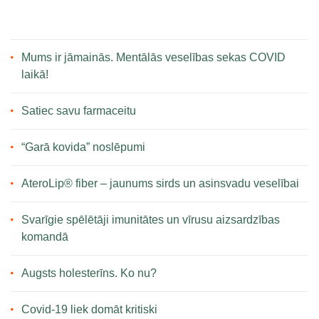
Mums ir jāmainās. Mentālās veselības sekas COVID
laikā!
Satiec savu farmaceitu
“Garā kovida” noslēpumi
AteroLip® fiber – jaunums sirds un asinsvadu veselībai
Svarīgie spēlētāji imunitātes un vīrusu aizsardzības
komandā
Augsts holesterīns. Ko nu?
Covid-19 liek domāt kritiski