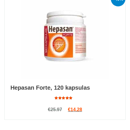
Hepasan Forte, 120 kapsulas
Rated
Original price was: €25.97.
Current price is: €14.2
€
25.97
€
14.28
4.92
out
of 5